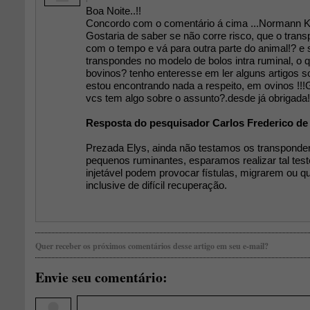
Boa Noite..!!
Concordo com o comentário á cima ...Normann 
Gostaria de saber se não corre risco, que o tran
com o tempo e vá para outra parte do animal!? e s
transpondes no modelo de bolos intra ruminal, o q
bovinos? tenho enteresse em ler alguns artigos 
estou encontrando nada a respeito, em ovinos !!!
vcs tem algo sobre o assunto?.desde já obrigada!
Resposta do pesquisador Carlos Frederico de
Prezada Elys, ainda não testamos os transponder
pequenos ruminantes, esparamos realizar tal test
injetável podem provocar fístulas, migrarem ou 
inclusive de difícil recuperação.
Quer receber os próximos comentários desse artigo em seu e-mail?
Envie seu comentário: