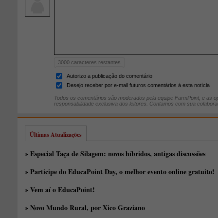
3000
caracteres restantes
Autorizo a publicação do comentário
Desejo receber por e-mail futuros comentários à esta notícia
Todos os comentários são moderados pela equipe FarmPoint, e as op
responsabilidade exclusiva dos leitores. Contamos com sua colabora
Últimas Atualizações
» Especial Taça de Silagem: novos híbridos, antigas discussões
» Participe do EducaPoint Day, o melhor evento online gratuito!
» Vem aí o EducaPoint!
» Novo Mundo Rural, por Xico Graziano