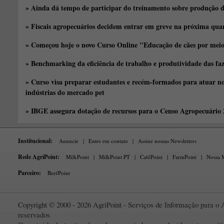
» Ainda dá tempo de participar do treinamento sobre produção d
» Fiscais agropecuários decidem entrar em greve na próxima quar
» Começou hoje o novo Curso Online "Educação de cães por meio 
» Benchmarking da eficiência de trabalho e produtividade das fa
» Curso visa preparar estudantes e recém-formados para atuar no
indústrias do mercado pet
» IBGE assegura dotação de recursos para o Censo Agropecuário
Institucional:
Anuncie
|
Entre em contato
|
Assine nossas Newsletters
Rede AgriPoint:
MilkPoint
|
MilkPoint PT
|
CaféPoint
|
FarmPoint
|
Nossa M
Parceiro:
BeefPoint
Copyright © 2000 - 2026 AgriPoint - Serviços de Informação para o A
reservados