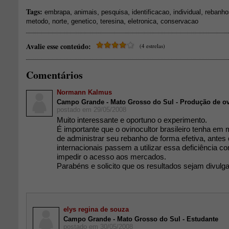
Tags:
,
,
,
,
,
embrapa
animais
pesquisa
identificacao
individual
rebanho
,
,
,
,
,
metodo
norte
genetico
teresina
eletronica
conservacao
Avalie esse conteúdo:
(4 estrelas)
Comentários
Normann Kalmus
Campo Grande - Mato Grosso do Sul - Produção de o
postado em 29/05/2008
Muito interessante e oportuno o experimento.
É importante que o ovinocultor brasileiro tenha em
de administrar seu rebanho de forma efetiva, antes 
internacionais passem a utilizar essa deficiência 
impedir o acesso aos mercados.
Parabéns e solicito que os resultados sejam divulg
elys regina de souza
Campo Grande - Mato Grosso do Sul - Estudante
postado em 30/05/2008