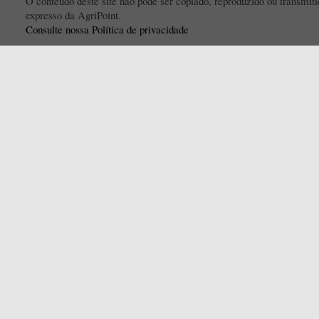
O conteúdo deste site não pode ser copiado, reproduzido ou transmi
expresso da AgriPoint.
Consulte nossa Política de privacidade