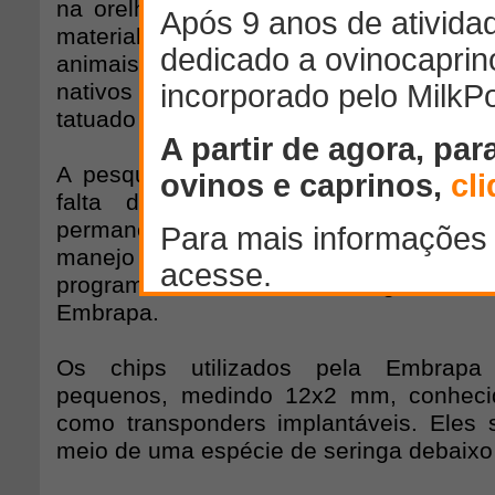
na orelha ou colar. O problema é que
material no campo. As tatuagens são 
animais registrados, mas como a mai
nativos possui pele escura, a visual
tatuado é muito difícil e passível de erro.
A pesquisadora Adriana Mello de Araú
falta de um identificador individu
permaneça no animal em todas as fases d
manejo e cria erros de genealogia, co
programas de melhoramento genético
Embrapa.
Os chips utilizados pela Embrapa
pequenos, medindo 12x2 mm, conheci
como transponders implantáveis. Eles 
meio de uma espécie de seringa debaixo 