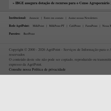
» IBGE assegura dotação de recursos para o Censo Agropecuário
Institucional:
Anuncie
|
Entre em contato
|
Assine nossas Newsletters
Rede AgriPoint:
MilkPoint
|
MilkPoint PT
|
CaféPoint
|
FarmPoint
|
Nossa M
Parceiro:
BeefPoint
Copyright © 2000 - 2026 AgriPoint - Serviços de Informação para o A
reservados
O conteúdo deste site não pode ser copiado, reproduzido ou transmi
expresso da AgriPoint.
Consulte nossa Política de privacidade