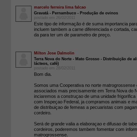
marcelo ferreira lima falcao
Gravatá - Pernambuco - Produção de ovinos
postado em 26/02/2011
Este tipo de informação é de suma importancia par
incluem tambem a carne diferenciada e cortada, carrê
da para ter um de parametro de preço.
Milton Jose Dalmolin
Terra Nova do Norte - Mato Grosso - Distribuição de a
lácteos, café)
postado em 28/02/2011
Bom dia.
Somos uma Cooperativa no norte matrogrossense
associados mais precisamente em Terra Nova do N
inciaremos a construçao de uma unidade frigorifica
com Inspeçao Federal, ja compramos animais e 
de distribuiçao de femeas a pecuaristas com pag
cordeiro.
Será de grande valia a elaboraçao e difusao de tab
cordeiros, poderemos tambem fomentar com infor
matrogrossense.