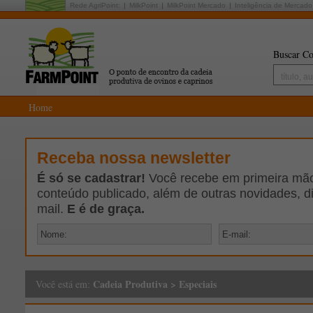
Rede AgriPoint:
MilkPoint
MilkPoint Mercado
Inteligência de Mercado
Buscar Co
Home
Receba nossa newsletter
É só se cadastrar!
Você recebe em primeira mão 
conteúdo publicado, além de outras novidades, d
mail.
E é de graça.
Cadeia Produtiva
>
Especiais
Você está em: