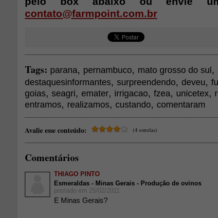
pelo box abaixo ou envie um
contato@farmpoint.com.br
Tags:
,
,
,
parana
pernambuco
mato grosso do sul
,
,
,
destaquesinformantes
surpreendendo
deveu
f
,
,
,
,
,
,
goias
seagri
emater
irrigacao
fzea
unicetex
,
,
,
entramos
realizamos
custando
comentaram
Avalie esse conteúdo:
(4 estrelas)
Comentários
THIAGO PINTO
Esmeraldas - Minas Gerais - Produção de ovinos
postado em 25/02/2011
E Minas Gerais?