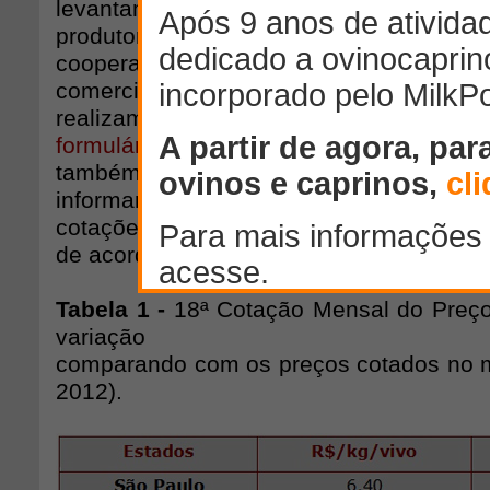
levantamento e entramos em contato c
produtores de carne de várias praç
cooperativas e produtores que poss
comercialização de carne) e órgão
realizam cotações regionais de carne d
formulário
elaborado pelo FarmPoint e d
também pretendemos aumentar a 
informantes de mercado para que 
cotações mensais realizadas seja cada v
de acordo com a realidade brasileira.
Tabela 1 -
18ª Cotação Mensal do Preço 
variação
comparando com os preços cotados no 
2012).