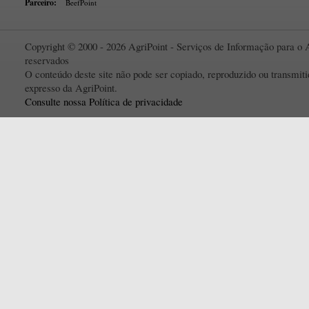
Parceiro:
BeefPoint
Copyright © 2000 - 2026 AgriPoint - Serviços de Informação para o A
reservados
O conteúdo deste site não pode ser copiado, reproduzido ou transmi
expresso da AgriPoint.
Consulte nossa Política de privacidade