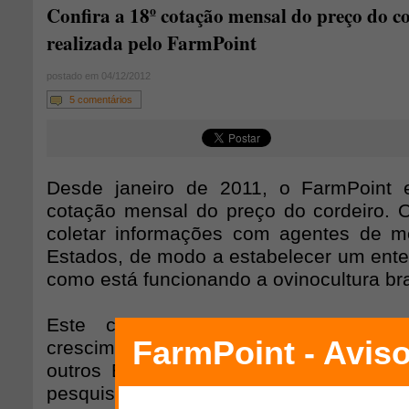
Confira a 18º cotação mensal do preço do c
realizada pelo FarmPoint
postado em 04/12/2012
5 comentários
Desde janeiro de 2011, o FarmPoint e
cotação mensal do preço do cordeiro. O 
coletar informações com agentes de m
Estados, de modo a estabelecer um ente
como está funcionando a ovinocultura bra
Este conteúdo é inédito, as pers
crescimento e uma das metas é coleta
outros Estados que ainda não estão i
pesquisa. Para a elaboração desse proje