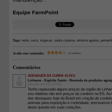
manutenção".
Equipe FarmPoint
Tags:
,
,
,
,
,
norte
seca
irrigacao
santa catarina
reforma agraria
pernam
Avalie esse conteúdo:
(4 estrelas)
Comentários
ADENAUER DA CUNHA ALVES
Linhares - Espírito Santo - Revenda de produtos agro
postado em 05/12/2012
Tenho repassado alguns preços da região de Linh
seu relatório não tem preços do cordeiro no ES. Ac
dos destaques hoje do Brasil em criação de cordei
animais para exposição e corte/abate, precisamos t
deste quesito em suas cotações.