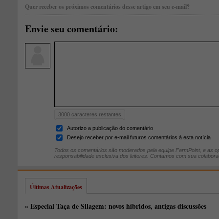
Quer receber os próximos comentários desse artigo em seu e-mail?
Envie seu comentário:
3000
caracteres restantes
Autorizo a publicação do comentário
Desejo receber por e-mail futuros comentários à esta notícia
Todos os comentários são moderados pela equipe FarmPoint, e as op
responsabilidade exclusiva dos leitores. Contamos com sua colabora
Últimas Atualizações
» Especial Taça de Silagem: novos híbridos, antigas discussões