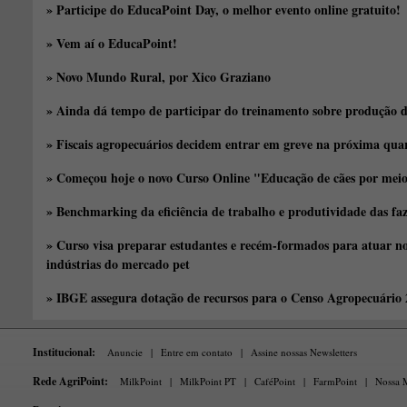
» Participe do EducaPoint Day, o melhor evento online gratuito!
» Vem aí o EducaPoint!
» Novo Mundo Rural, por Xico Graziano
» Ainda dá tempo de participar do treinamento sobre produção d
» Fiscais agropecuários decidem entrar em greve na próxima quar
» Começou hoje o novo Curso Online "Educação de cães por meio 
» Benchmarking da eficiência de trabalho e produtividade das fa
» Curso visa preparar estudantes e recém-formados para atuar no
indústrias do mercado pet
» IBGE assegura dotação de recursos para o Censo Agropecuário
Institucional:
Anuncie
|
Entre em contato
|
Assine nossas Newsletters
Rede AgriPoint:
MilkPoint
|
MilkPoint PT
|
CaféPoint
|
FarmPoint
|
Nossa M