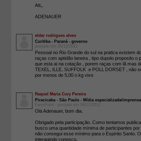
Att,,
ADENAUER
eldar rodrigues alves
Curitiba - Paraná - governo
postado em 05/12/2012
Pessoal no Rio Grande do sul na pratica existem d
raças com aptidão laneira , tipo dupolo proposito o 
que esta ai na cotação , porem raças com lã mas de
TEXEL, ILLE, SUFFOLK e POLL DORSET , não se 
por menos de 5,00 o kg vivo
Raquel Maria Cury Pereira
Piracicaba - São Paulo - Mídia especializada/imprensa
FarmPoint - postado em 06/12/2012
Olá Adenauer, bom dia.
Obrigado pela participação. Como tentamos publicar
busco uma quantidade mínima de participantes por
não consegui esse mínimo para o Espírito Santo. 
interagindo conosco.