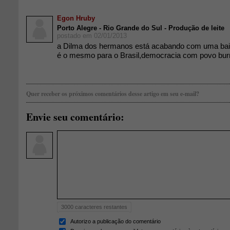
Egon Hruby
Porto Alegre - Rio Grande do Sul - Produção de leite
postado em 02/01/2013
a Dilma dos hermanos está acabando com uma bai
é o mesmo para o Brasil,democracia com povo burr
Quer receber os próximos comentários desse artigo em seu e-mail?
Envie seu comentário:
3000
caracteres restantes
Autorizo a publicação do comentário