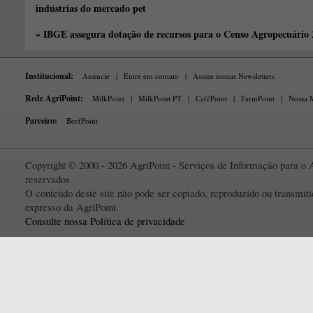
indústrias do mercado pet
» IBGE assegura dotação de recursos para o Censo Agropecuário
Institucional:
Anuncie
|
Entre em contato
|
Assine nossas Newsletters
Rede AgriPoint:
MilkPoint
|
MilkPoint PT
|
CaféPoint
|
FarmPoint
|
Nossa M
Parceiro:
BeefPoint
Copyright © 2000 - 2026 AgriPoint - Serviços de Informação para o A
reservados
O conteúdo deste site não pode ser copiado, reproduzido ou transmi
expresso da AgriPoint.
Consulte nossa Política de privacidade