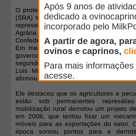
O protesto convocado pela Sociedade R
(SRA) tem o apoio das outras três princ
representantes dos produtores naci
Agrária (FAA), Confederações 
Confederação Intercooperativa Agropecu
Em meio ao locaute, a SRA recebeu 
governo para desocupar o edifício no 
segundo confirmou ao Estado o president
Luis Miguel Etchevehere. "É uma medi
afirmou.
Ele destacou que os agricultores e pecu
estão sob permanentes represáli
mobilização rural derrotou um projeto de
em 2008, que tentou fixar um mecani
móveis para as exportações do setor.
época somou pontos para a derrota