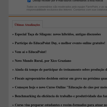
Desejo receber por e-mail futuros comentários à esta notícia
Todos os comentários são moderados pela equipe FarmPoint, e as op
responsabilidade exclusiva dos leitores. Contamos com sua colabora
Últimas Atualizações
» Especial Taça de Silagem: novos híbridos, antigas discussões
» Participe do EducaPoint Day, o melhor evento online gratuito!
» Vem aí o EducaPoint!
» Novo Mundo Rural, por Xico Graziano
» Ainda dá tempo de participar do treinamento sobre produção d
» Fiscais agropecuários decidem entrar em greve na próxima quar
» Começou hoje o novo Curso Online "Educação de cães por meio 
» Benchmarking da eficiência de trabalho e produtividade das fa
» Curso visa preparar estudantes e recém-formados para atuar no