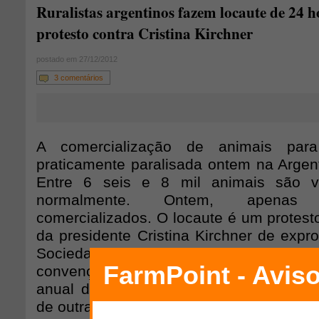
Ruralistas argentinos fazem locaute de 24 
protesto contra Cristina Kirchner
postado em 27/12/2012
3 comentários
A comercialização de animais par
praticamente paralisada ontem na Argent
Entre 6 seis e 8 mil animais são v
normalmente. Ontem, apenas
comercializados. O locaute é um protest
da presidente Cristina Kirchner de exprop
Sociedade Rural, onde funciona o 
convenções do país. O edifício é usado
anual do setor, grandes eventos, confe
de outras áreas.