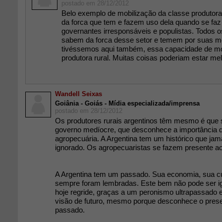
postado em 28/12/2012
Belo exemplo de mobilização da classe produtora
da forca que tem e fazem uso dela quando se faz
governantes irresponsáveis e populistas. Todos
sabem da forca desse setor e temem por suas mo
tivéssemos aqui também, essa capacidade de mo
produtora rural. Muitas coisas poderiam estar me
Wandell Seixas
Goiânia - Goiás - Mídia especializada/imprensa
postado em 28/12/2012
Os produtores rurais argentinos têm mesmo é que 
governo medíocre, que desconhece a importância 
agropecuária. A Argentina tem um histórico que jam
ignorado. Os agropecuaristas se fazem presente ao
A Argentina tem um passado. Sua economia, sua cu
sempre foram lembradas. Este bem não pode ser ig
hoje regride, graças a um peronismo ultrapassado
visão de futuro, mesmo porque desconhece o prese
passado.