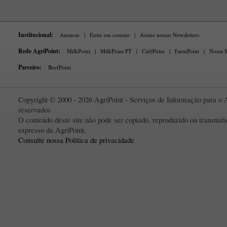
Institucional:
Anuncie
|
Entre em contato
|
Assine nossas Newsletters
Rede AgriPoint:
MilkPoint
|
MilkPoint PT
|
CaféPoint
|
FarmPoint
|
Nossa M
Parceiro:
BeefPoint
Copyright © 2000 - 2026 AgriPoint - Serviços de Informação para o A
reservados
O conteúdo deste site não pode ser copiado, reproduzido ou transmi
expresso da AgriPoint.
Consulte nossa Política de privacidade