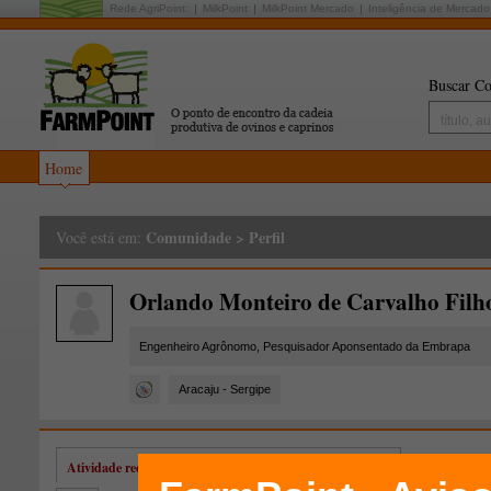
Rede AgriPoint:
MilkPoint
MilkPoint Mercado
Inteligência de Mercado
Buscar Co
Home
Comunidade
>
Perfil
Você está em:
Orlando Monteiro de Carvalho Filh
Engenheiro Agrônomo, Pesquisador Aponsentado da Embrapa
Aracaju - Sergipe