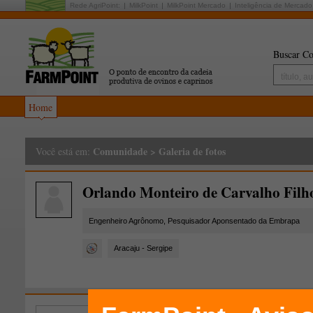
Rede AgriPoint:
MilkPoint
MilkPoint Mercado
Inteligência de Mercado
Buscar Co
Home
Comunidade
>
Galeria de fotos
Você está em:
Orlando Monteiro de Carvalho Filh
Engenheiro Agrônomo, Pesquisador Aponsentado da Embrapa
Aracaju - Sergipe