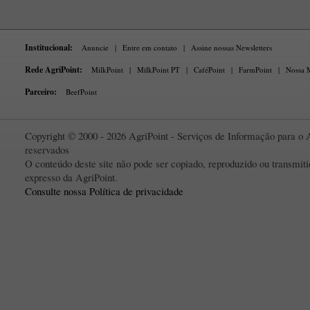
Institucional:
Anuncie
|
Entre em contato
|
Assine nossas Newsletters
Rede AgriPoint:
MilkPoint
|
MilkPoint PT
|
CaféPoint
|
FarmPoint
|
Nossa M
Parceiro:
BeefPoint
Copyright © 2000 - 2026 AgriPoint - Serviços de Informação para o A
reservados
O conteúdo deste site não pode ser copiado, reproduzido ou transmi
expresso da AgriPoint.
Consulte nossa Política de privacidade