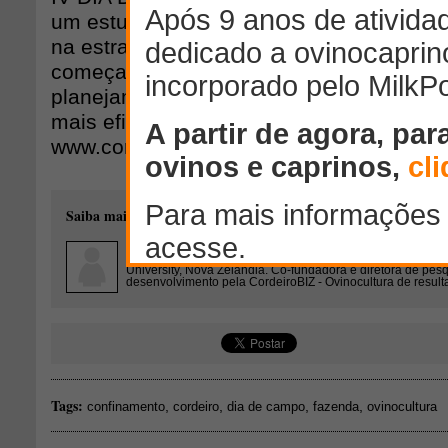
um estudo de caso da Fazenda São Joaq
na estrada municipal Anhembi-Pirambóia
começar a estruturar o sistema produtivo
planejamento dos investimentos? Quais 
mais eficientes?! Faça sua inscrição:
www.cordeirobiz.com.br
Saiba mais sobre o autor desse conteúdo:
Dayanne Martins Almeida
Masterton - Wairarapa - Nova
Ovinocultora e mestranda em melhoramento genético ovin
University, Nova Zelândia. Co-fundadora e diretora de pes
desenvolvimento pela CordeiroBIZ - Ovinocultura de result
Tags:
,
,
,
,
confinamento
cordeiro
dia de campo
fazenda
ovinocultura