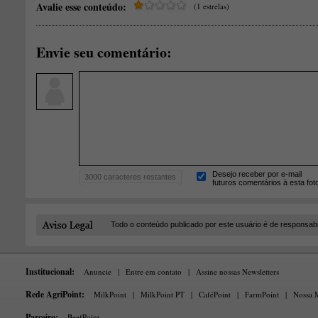
Avalie esse conteúdo:
(1 estrelas)
Envie seu comentário:
Desejo receber por e-mail
3000
caracteres restantes
futuros comentários à esta fot
Todo o conteúdo publicado por este usuário é de responsab
Institucional:
Anuncie
|
Entre em contato
|
Assine nossas Newsletters
Rede AgriPoint:
MilkPoint
|
MilkPoint PT
|
CaféPoint
|
FarmPoint
|
Nossa M
Parceiro:
BeefPoint