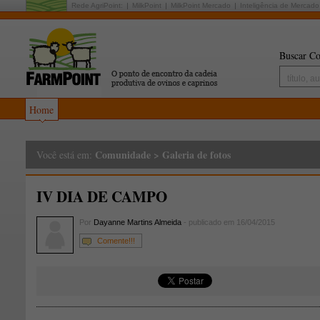
Rede AgriPoint:
MilkPoint
MilkPoint Mercado
Inteligência de Mercado
Buscar Co
Home
Comunidade
>
Galeria de fotos
Você está em:
IV DIA DE CAMPO
Por
Dayanne Martins Almeida
- publicado em 16/04/2015
Comente!!!