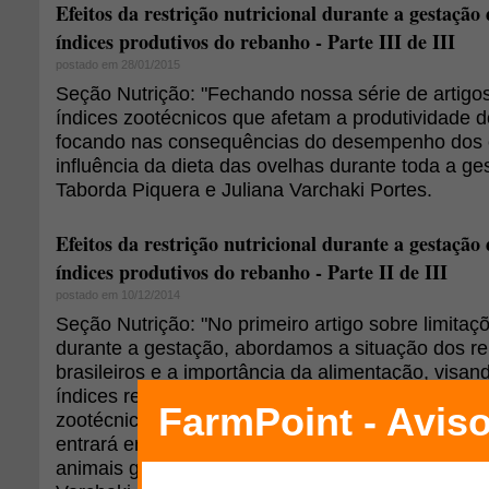
Efeitos da restrição nutricional durante a gestação 
índices produtivos do rebanho - Parte III de III
postado em 28/01/2015
Seção Nutrição: "Fechando nossa série de artigo
índices zootécnicos que afetam a produtividade d
focando nas consequências do desempenho dos c
influência da dieta das ovelhas durante toda a ge
Taborda Piquera e Juliana Varchaki Portes.
Efeitos da restrição nutricional durante a gestação 
índices produtivos do rebanho - Parte II de III
postado em 10/12/2014
Seção Nutrição: "No primeiro artigo sobre limitaçõ
durante a gestação, abordamos a situação dos r
brasileiros e a importância da alimentação, visa
índices reprodutivos da propriedade. Mas enfim, 
zootécnicos que são diretamente afetados pela n
entrará em reprodução e, futuramente, fará parte
animais gestantes?", por Mylena Taborda Piquera