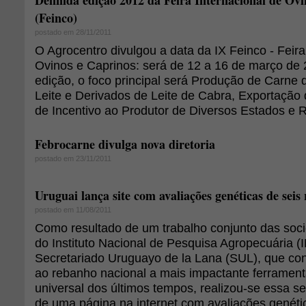
Definida edição 2012 da Feira Internacional de Ov
(Feinco)
postado em 28/11/2011
O Agrocentro divulgou a data da IX Feinco - Feira
Ovinos e Caprinos: será de 12 a 16 de março de
edição, o foco principal será Produção de Carne d
Leite e Derivados de Leite de Cabra, Exportaçã
de Incentivo ao Produtor de Diversos Estados e 
Febrocarne divulga nova diretoria
postado em 23/11/2011
Uruguai lança site com avaliações genéticas de seis 
postado em 11/08/2011
Como resultado de um trabalho conjunto das soci
do Instituto Nacional de Pesquisa Agropecuária (
Secretariado Uruguayo de la Lana (SUL), que co
ao rebanho nacional a mais impactante ferramen
universal dos últimos tempos, realizou-se essa 
de uma página na internet com avaliações genéti