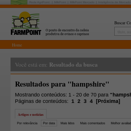
Rede AgriPoint:
MilkPoint
MilkPoint Mercado
Inteligência de Mercado
Buscar Co
Home
Resultado da busca
Você está em:
Resultados para "hampshire"
Mostrando conteúdos: 1 - 20 de 70 para
"hampsh
Páginas de conteúdos:
1
2
3
4
[
Próxima
]
Artigos e notícias
Por relevância
Por data
Mais lidos
Mais comentados
Melhor avalia