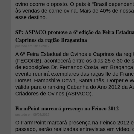
ovino ocorre o oposto. O país é "Brasil dependent
às vendas de carne ovina. Mais de 40% de noss
esse destino.
SP: ASPACO promove a 6ª edição da Feira Estadua
Caprinos da região Bragantina
postado em 18/09/2012
A 6ª Feira Estadual de Ovinos e Caprinos da regi
(FECORB), acontecerá entre os dias 25 e 30 de 
de exposições Dr. Fernando Costa, em Bragança 
evento reunirá exemplares das raças Ile de France,
Dorset, Hampshire Down, Santa Inês, Dorper e Whi
válida para o ranking Cabanha do Ano 2012 da A
Criadores de Ovinos (ASPACO).
FarmPoint marcará presença na Feinco 2012
postado em 09/03/2012
O FarmPoint marcará presença na Feinco 2012 
passado, serão realizadas entrevistas em vídeo, 