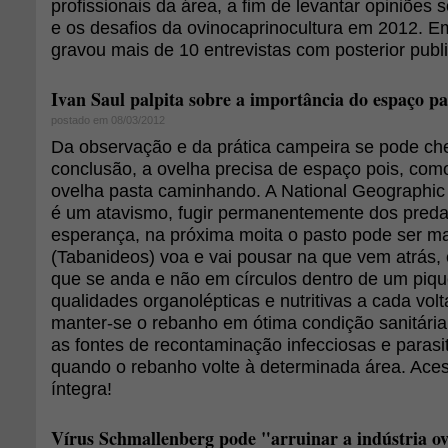
profissionais da área, a fim de levantar opiniões 
e os desafios da ovinocaprinocultura em 2012. E
gravou mais de 10 entrevistas com posterior publi
Ivan Saul palpita sobre a importância do espaço pa
postado em 08/03/2012
Da observação e da prática campeira se pode c
conclusão, a ovelha precisa de espaço pois, como
ovelha pasta caminhando. A National Geographic 
é um atavismo, fugir permanentemente dos predad
esperança, na próxima moita o pasto pode ser m
(Tabanideos) voa e vai pousar na que vem atrás, e
que se anda e não em círculos dentro de um piqu
qualidades organolépticas e nutritivas a cada vol
manter-se o rebanho em ótima condição sanitária 
as fontes de recontaminação infecciosas e parasit
quando o rebanho volte à determinada área. Acess
íntegra!
Vírus Schmallenberg pode "arruinar a indústria o