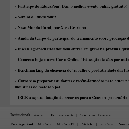
» Participe do EducaPoint Day, o melhor evento online gratuito!
» Vem aí o EducaPoint!
» Novo Mundo Rural, por Xico Graziano
» Ainda dá tempo de participar do treinamento sobre produção d
» Fiscais agropecuários decidem entrar em greve na próxima quar
» Começou hoje o novo Curso Online "Educação de cães por meio 
» Benchmarking da eficiência de trabalho e produtividade das fa
» Curso visa preparar estudantes e recém-formados para atuar no
indústrias do mercado pet
» IBGE assegura dotação de recursos para o Censo Agropecuário
Institucional:
Anuncie
|
Entre em contato
|
Assine nossas Newsletters
Rede AgriPoint:
MilkPoint
|
MilkPoint PT
|
CaféPoint
|
FarmPoint
|
Nossa M