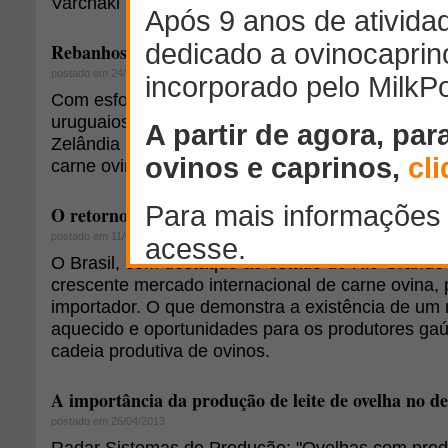
Varchaki Portes.
Rebanhos uruguaios incorporaram mais genética n
postado em 24/01/2014
Com esforço, investimentos e muita dedicação, o
uruguaios seguem apostando na incorporação de
Zelândia para que o Uruguai continue mantendo 
carne ovina e a pureza de suas lãs.
O retorno da ovinocultura ao cenário produtivo do
postado em 11/06/2013
O Brasil, com destaque ao estado do Rio Grande d
crescente mercado internacional de carne ovina,
importador. O que demonstra a existência de um
aquecido e oportunidades para os produtores gaú
cadeia produtiva de ovinos.
A importância da produção de leite de ovelha no 
postado em 26/04/2013
Radar Sistemas de Produção: "Ovelhas com produ