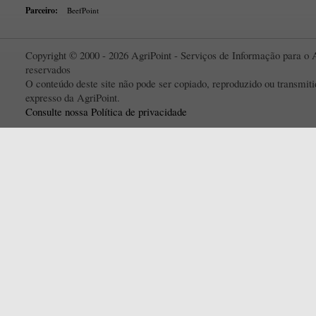
Parceiro:
BeefPoint
Copyright © 2000 - 2026 AgriPoint - Serviços de Informação para o A
reservados
O conteúdo deste site não pode ser copiado, reproduzido ou transmi
expresso da AgriPoint.
Consulte nossa Política de privacidade