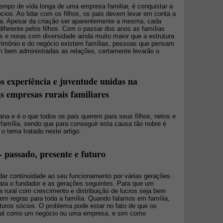
tempo de vida longa de uma empresa familiar, é conquistar a
cios. Ao lidar com os filhos, os pais devem levar em conta a
a. Apesar da criação ser aparentemente a mesma, cada
diferente pelos filhos. Com o passar dos anos as famílias
s e noras com diversidade ainda muito maior que a estrutura
 patrimônio e do negócio existem famílias, pessoas que pensam
m bem administradas as relações, certamente levarão o
os experiência e juventude unidas na
s empresas rurais familiares
ana e é o que todos os pais querem para seus filhos, netos e
família, sendo que para conseguir esta causa tão nobre é
o tema tratado neste artigo.
 - passado, presente e futuro
dar continuidade ao seu funcionamento por várias gerações.
 para o fundador e as gerações seguintes. Para que um
 rural com crescimento e distribuição de lucros seja bem
rem regras para toda a família. Quando falamos em família,
turos sócios. O problema pode estar no fato de que os
ural como um negócio ou uma empresa, e sim como