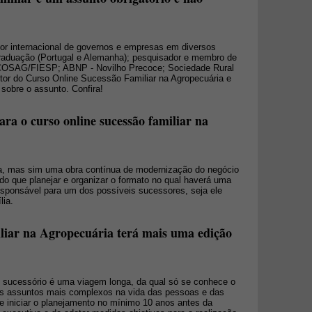
tor internacional de governos e empresas em diversos
raduação (Portugal e Alemanha); pesquisador e membro de
(COSAG/FIESP; ABNP - Novilho Precoce; Sociedade Rural
rutor do Curso Online Sucessão Familiar na Agropecuária e
sobre o assunto. Confira!
ara o curso online sucessão familiar na
a, mas sim uma obra contínua de modernização do negócio
 do que planejar e organizar o formato no qual haverá uma
esponsável para um dos possíveis sucessores, seja ele
lia.
liar na Agropecuária terá mais uma edição
o sucessório é uma viagem longa, da qual só se conhece o
dos assuntos mais complexos na vida das pessoas e das
e iniciar o planejamento no mínimo 10 anos antes da