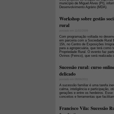
município de Miguel Alves (PI), info
Desenvolvimento Agrário (MDA).
Workshop sobre gestão socie
rural
postado em 11/02/2009
Com programação voltada no desenvol
em parceria com a Sociedade Rural Bra
15h, no Centro de Exposições Imigra
para a agropecuária, que terá como 
Propriedade Rural. O evento faz part
Ovinos (Feinco), que será realizada
Sucessão rural: curso onlin
delicado
postado em 08/06/2011
A sucessão familiar é uma tarefa in
calma, inteligência e participação, o
gerações e entre os herdeiros. Esse 
conceitos e ferramentas que facilit
Francisco Vila: Sucessão Ru