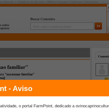
oint Mercado
Inteligência de Mercado
MilkPoint Portugal
CaféPoint
EducaPoint
Buscar Conteúdos
Comentár
sao familiar"
para
"sucessao familiar"
ima
]
Mais comentados
Melhor avaliados
ural