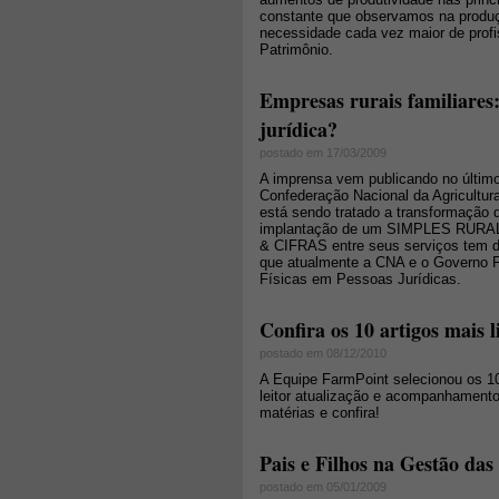
constante que observamos na produção
necessidade cada vez maior de profi
Patrimônio.
Empresas rurais familiares:
jurídica?
postado em 17/03/2009
A imprensa vem publicando no último
Confederação Nacional da Agricultur
está sendo tratado a transformação
implantação de um SIMPLES RURAL c
& CIFRAS entre seus serviços tem d
que atualmente a CNA e o Governo F
Físicas em Pessoas Jurídicas.
Confira os 10 artigos mais
postado em 08/12/2010
A Equipe FarmPoint selecionou os 10
leitor atualização e acompanhamento 
matérias e confira!
Pais e Filhos na Gestão da
postado em 05/01/2009