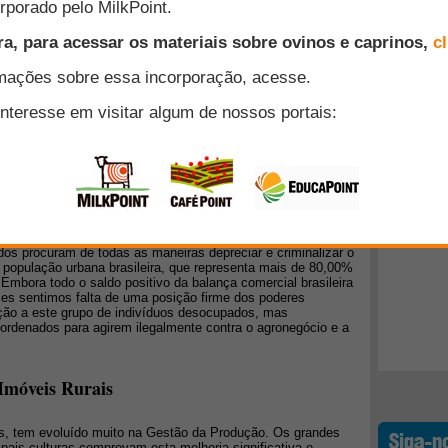
o do Agricultor publicado recentemente no Diário Catarinense
 ao longo de seis anos de trabalho em extensão rural
ta preocupação refere-se ao processo sucessório vivido hoje
Top 10
da vez mais difícil de acontecer. Nos dias de labuta pelo
(e tenho certeza pelos relatos de colegas), tinha dias que eu
de certa forma, pois desenvolvia determinado trabalho em
+ Lidos
a acompanhar-me geralmente eram pessoas com idade acima
al
o Brasil um grupo de pessoas que pertencem a alguns
té do próprio governo, mais os chamados Movimentos
dos procuram de todas as maneiras depreciar e criminalizar o
 população urbana brasileira, que representa mais de 80,00%
Embora todo o saldo positivo da balança comercial brasileira
es sentimos falta de uma posição firme dos poderes
ção a este grupo de indivíduos desocupados, mas
rdenados para agirem ilegalmente contra o agronegócio e a
Imóveis Rurais
nos, tem evoluído muito na Gestão da Produção. Os grandes
pais culturas comprovam esta melhoria significativa e