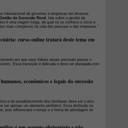
tor internacional de governos e empresas em diversos
Gestão da Sucessão Rural
, fala sobre a gestão da
rio é uma viagem longa, da qual só se conhece o início e
ntos mais complexos na vida das pessoas e das empresas."
cuária: curso online tratará deste tema em
omento em que seus líderes atuais precisam passar o
sores. Essa transição é delicada e deve ser planejada com
s humanos, econômicos e legais da sucessão
cio e do amadurecimento dos familiares deve ser o eixo
ve ser apenas um elemento periférico. Essa distinção no
te, pois influenciará o tempo e a forma de abordagem do
miliar é um assunto obrigatório e não