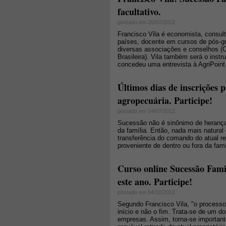
facultativo.
postado em 20/07/2012
Francisco Vila é economista, consul
países, docente em cursos de pós-g
diversas associações e conselhos 
Brasileira). Vila também será o inst
concedeu uma entrevista à AgriPoint 
Últimos dias de inscrições p
agropecuária. Participe!
postado em 24/07/2012
Sucessão não é sinônimo de heranç
da família. Então, nada mais natural
transferência do comando do atual r
proveniente de dentro ou fora da famí
Curso online Sucessão Fami
este ano. Participe!
postado em 04/10/2012
Segundo Francisco Vila, "o process
início e não o fim. Trata-se de um 
empresas. Assim, torna-se important