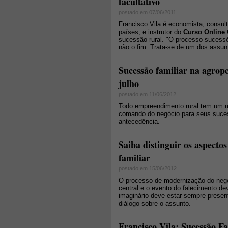
facultativo
postado em 07/06/2011
Francisco Vila é economista, consul
países, e instrutor do
Curso Online 
sucessão rural. "O processo sucessó
não o fim. Trata-se de um dos assu
Sucessão familiar na agrope
julho
postado em 11/06/2012
Todo empreendimento rural tem um m
comando do negócio para seus suces
antecedência.
Saiba distinguir os aspecto
familiar
postado em 15/06/2012
O processo de modernização do negó
central e o evento do falecimento de
imaginário deve estar sempre presen
diálogo sobre o assunto.
Francisco Vila: Sucessão Fa