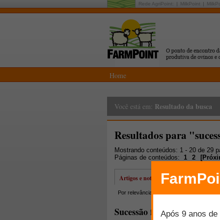
Rede AgriPoint:
MilkPoint
MilkP
Home
Resultado da busca
Você está em:
Resultados para "suces
Mostrando conteúdos: 1 - 20 de 29 
Páginas de conteúdos:
1
2
[
Próx
Artigos e notícias
Por relevância
Por data
Mais lidos
Sucessão familiar no meio r