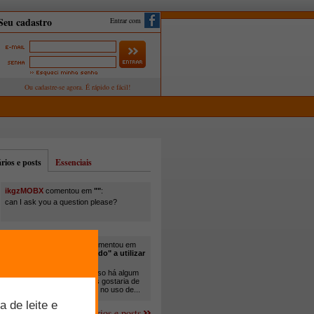
Entrar com
ios e posts
Essenciais
ikgzMOBX
comentou em
""
:
can I ask you a question please?
itamar santos pedreira
comentou em
"Você está sendo "obrigado" a utilizar
cana-de-açúcar na..."
:
Em minha propriedade, já uso há algum
tempo cana com ureia, mas gostaria de
um melhor aprofundamento no uso de...
Mais comentários e posts