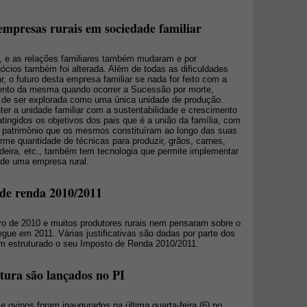
 empresas rurais em sociedade familiar
e as relações familiares também mudaram e por
ócios também foi alterada. Além de todas as dificuldades
, o futuro desta empresa familiar se nada for feito com a
mento da mesma quando ocorrer a Sucessão por morte,
e de ser explorada como uma única unidade de produção.
r a unidade familiar com a sustentabilidade e crescimento
ingidos os objetivos dos pais que é a união da família, com
o patrimônio que os mesmos constituíram ao longo das suas
e quantidade de técnicas para produzir, grãos, carnes,
 madeira, etc., também tem tecnologia que permite implementar
de uma empresa rural.
 de renda 2010/2011
 de 2010 e muitos produtores rurais nem pensaram sobre o
gue em 2011. Várias justificativas são dadas por parte dos
rem estruturado o seu Imposto de Renda 2010/2011.
tura são lançados no PI
e ovinos foram inaugurados na última quarta-feira (6) no