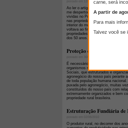
postado em 12/11/2010
Ao ler o artigo intitulado Intimidaçã
me despertou uma preocupação vivida
vividas no Projeto Microbacias 2. Es
nas propriedades rurais e que esta ca
interior do município de Porto União 
voltava ao final do dia entristecido 
propriedades e quem estava lá par
dos 50 anos.
Proteção do patrimônio rur
postado em 30/04/2009
É necessário? É possível? Existe n
organismos não governamentais e a
Sociais, que estruturados e organiza
agronegócio do nosso país perante a
de toda população humana nacional. 
puxada pelo agronegócio, muitas vez
constituídos do nosso país com rela
extremamente organizados e bem coo
propriedade rural brasileira.
Estruturação Fundiária de 
postado em 02/06/2010
O produtor rural, no decorrer dos a
aumentos de produtividade nas princi