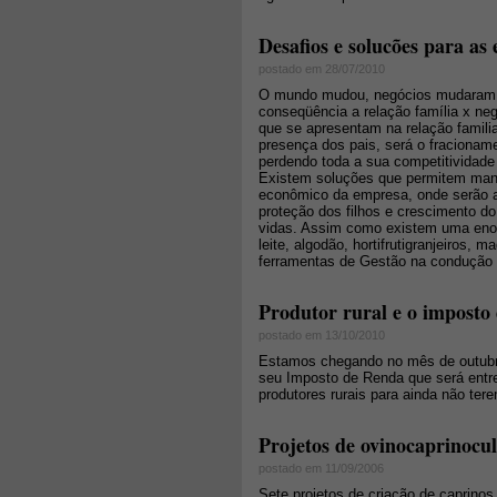
Desafios e solucões para as
postado em 28/07/2010
O mundo mudou, negócios mudaram, 
conseqüência a relação família x neg
que se apresentam na relação familiar
presença dos pais, será o fraciona
perdendo toda a sua competitividad
Existem soluções que permitem mante
econômico da empresa, onde serão at
proteção dos filhos e crescimento d
vidas. Assim como existem uma enorm
leite, algodão, hortifrutigranjeiros,
ferramentas de Gestão na condução 
Produtor rural e o imposto
postado em 13/10/2010
Estamos chegando no mês de outubro
seu Imposto de Renda que será entre
produtores rurais para ainda não te
Projetos de ovinocaprinocul
postado em 11/09/2006
Sete projetos de criação de caprinos 