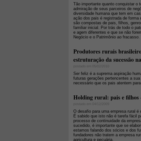
Tão importante quanto conquistar o 
admiração de seus parceiros de negó
diversidade humana que tem em cas
ação dos pais é registrada de forma 
são compostas de pais, filhos, genro
familiar inicial. Por trás de todo o
e agem diferentes e que se não fore
Negócio e o Patrimônio ao fracasso.
Produtores rurais brasileir
estruturação da sucessão na
postado em 05/02/2010
Ser feliz é a suprema aspiração hum
futuras gerações pertencentes a sua 
necessário que os pais atentem para 
Holding rural: pais e filhos
postado em 04/12/2009
O desafio para uma empresa rural é 
É sabido que isto não é tarefa fácil
processo de continuidade da empresa
sucedido, é importante que se elabo
estamos falando dos sócios e dos fu
fundadores não tratem a empresa r
agricultura e pecuária.