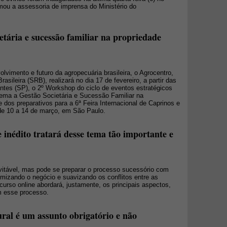
rmou a assessoria de imprensa do Ministério do
tária e sucessão familiar na propriedade
vimento e futuro da agropecuária brasileira, o Agrocentro,
sileira (SRB), realizará no dia 17 de fevereiro, a partir das
ntes (SP), o 2º Workshop do ciclo de eventos estratégicos
tema a Gestão Societária e Sucessão Familiar na
e dos preparativos para a 6ª Feira Internacional de Caprinos e
 de 10 a 14 de março, em São Paulo.
e inédito tratará desse tema tão importante e
evitável, mas pode se preparar o processo sucessório com
timizando o negócio e suavizando os conflitos entre as
curso online abordará, justamente, os principais aspectos,
am esse processo.
ral é um assunto obrigatório e não