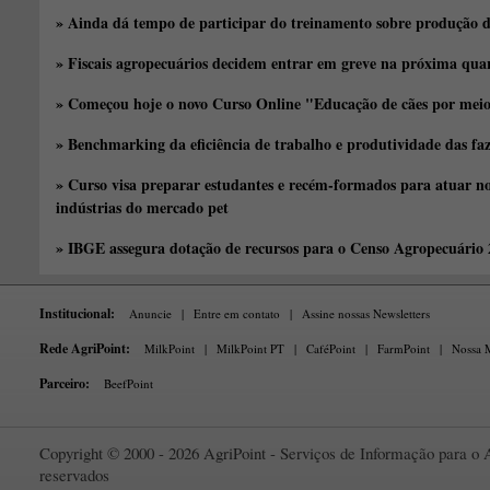
» Ainda dá tempo de participar do treinamento sobre produção d
» Fiscais agropecuários decidem entrar em greve na próxima quar
» Começou hoje o novo Curso Online "Educação de cães por meio 
» Benchmarking da eficiência de trabalho e produtividade das fa
» Curso visa preparar estudantes e recém-formados para atuar no
indústrias do mercado pet
» IBGE assegura dotação de recursos para o Censo Agropecuário
Institucional:
Anuncie
|
Entre em contato
|
Assine nossas Newsletters
Rede AgriPoint:
MilkPoint
|
MilkPoint PT
|
CaféPoint
|
FarmPoint
|
Nossa M
Parceiro:
BeefPoint
Copyright © 2000 - 2026 AgriPoint - Serviços de Informação para o A
reservados