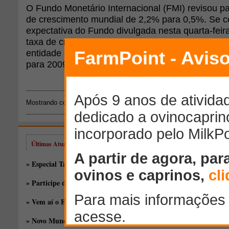
O Fundo Monetário Internacional (FMI) revisou pa
de crescimento mundial de 2,2% para 0,5%. Se c
expectativa do Fundo divulgada nesta quarta-feira
taxa de crescimento desde a Segunda Guerra Mun
entidade corrigiu ainda o valor projetado para o c
para 2009, de 1,8% em vez dos 3% anunciados 
Mostrando conteúdos: 1 - 1 de 1 para
"desobstruido"
Últimas Atualizações
» Especial Taça de Silagem: novos híbridos, antigas discussões
» Participe do EducaPoint Day, o melhor evento online gratuito!
» Vem aí o EducaPoint!
» Novo Mundo Rural, por Xico Graziano