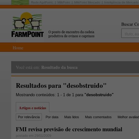
Rede AgriPoint:
MilkPoint
MilkPoint Mercado
Inteligência de Mercado
Buscar Co
Home
Resultado da busca
Você está em:
Resultados para "desobstruido"
Mostrando conteúdos: 1 - 1 de 1 para
"desobstruido"
Artigos e notícias
Por relevância
Por data
Mais lidos
Mais comentados
Melhor avalia
FMI revisa previsão de crescimento mundial
postado em 29/01/2009