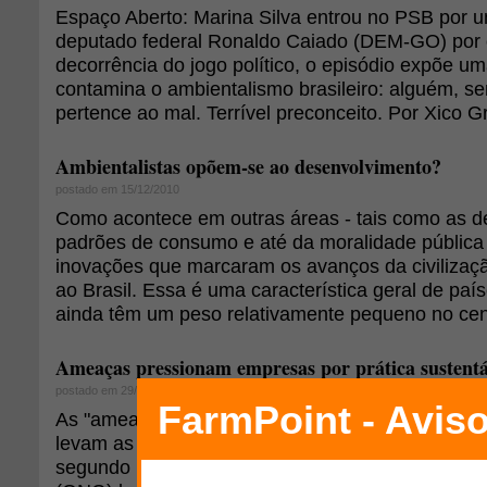
Espaço Aberto: Marina Silva entrou no PSB por u
deputado federal Ronaldo Caiado (DEM-GO) por 
decorrência do jogo político, o episódio expõe um
contamina o ambientalismo brasileiro: alguém, sen
pertence ao mal. Terrível preconceito. Por Xico G
Ambientalistas opõem-se ao desenvolvimento?
postado em 15/12/2010
Como acontece em outras áreas - tais como as de
padrões de consumo e até da moralidade pública 
inovações que marcaram os avanços da civiliza
ao Brasil. Essa é uma característica geral de país
ainda têm um peso relativamente pequeno no cená
Ameaças pressionam empresas por prática sustentá
postado em 29/11/2010
As "ameaças" e as "oportunidades" são os princi
levam as empresas a adotarem novas práticas de 
segundo Ed Wilson, presidente da organização 