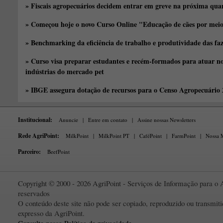
» Fiscais agropecuários decidem entrar em greve na próxima quar
» Começou hoje o novo Curso Online "Educação de cães por meio 
» Benchmarking da eficiência de trabalho e produtividade das fa
» Curso visa preparar estudantes e recém-formados para atuar no
indústrias do mercado pet
» IBGE assegura dotação de recursos para o Censo Agropecuário
Institucional:
Anuncie
|
Entre em contato
|
Assine nossas Newsletters
Rede AgriPoint:
MilkPoint
|
MilkPoint PT
|
CaféPoint
|
FarmPoint
|
Nossa M
Parceiro:
BeefPoint
Copyright © 2000 - 2026 AgriPoint - Serviços de Informação para o A
reservados
O conteúdo deste site não pode ser copiado, reproduzido ou transmi
expresso da AgriPoint.