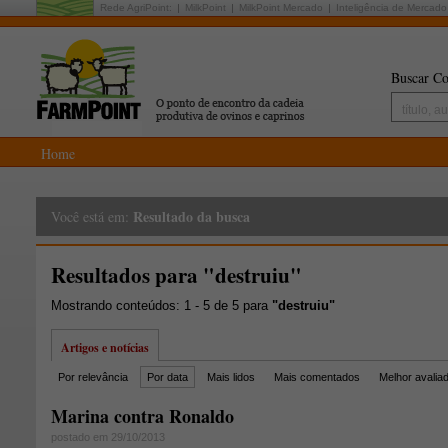
Rede AgriPoint:
MilkPoint
MilkPoint Mercado
Inteligência de Mercado
Buscar Co
Home
Resultado da busca
Você está em:
Resultados para "destruiu"
Mostrando conteúdos: 1 - 5 de 5 para
"destruiu"
Artigos e notícias
Por relevância
Por data
Mais lidos
Mais comentados
Melhor avalia
Marina contra Ronaldo
postado em 29/10/2013