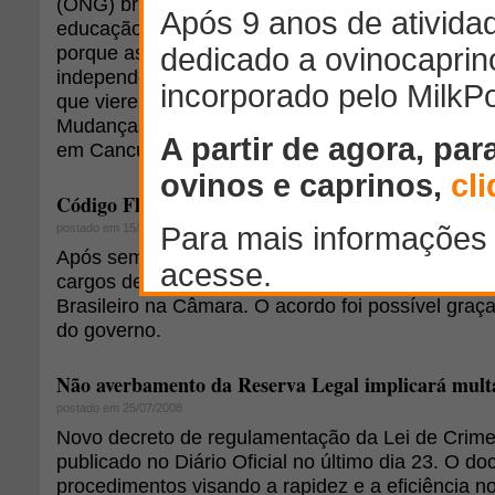
(ONG) britânica Earthwatch, referência em pesqui
educação ambiental. Na avaliação de Wilson, es
porque as companhias continuarão a buscar práti
independentemente do resultado de acordos gov
que vierem a ser fechados na Convenção das Na
Mudanças Climáticas (COP-16), que começa na pr
em Cancún, no México.
Código Florestal: ruralistas serão maioria na comi
postado em 15/10/2009
Após semanas de debates, os ruralistas ficaram 
cargos de comando da Comissão Especial do Cód
Brasileiro na Câmara. O acordo foi possível graç
do governo.
Não averbamento da Reserva Legal implicará mult
postado em 25/07/2008
Novo decreto de regulamentação da Lei de Crime
publicado no Diário Oficial no último dia 23. O 
procedimentos visando a rapidez e a eficiência n