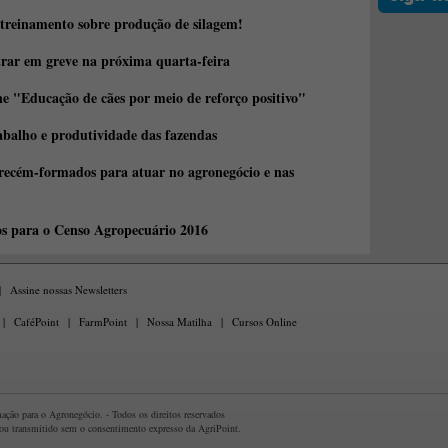
 treinamento sobre produção de silagem!
trar em greve na próxima quarta-feira
e "Educação de cães por meio de reforço positivo"
abalho e produtividade das fazendas
 recém-formados para atuar no agronegócio e nas
os para o Censo Agropecuário 2016
|
Assine nossas Newsletters
|
CaféPoint
|
FarmPoint
|
Nossa Matilha
|
Cursos Online
ção para o Agronegócio. - Todos os direitos reservados
 ou transmitido sem o consentimento expresso da AgriPoint.