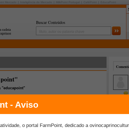
oint Mercado
Inteligência de Mercado
MilkPoint Portugal
CaféPoint
EducaPoint
Buscar Conteúdos
Comentár
apoint"
a
"educapoint"
Mais comentados
Melhor avaliados