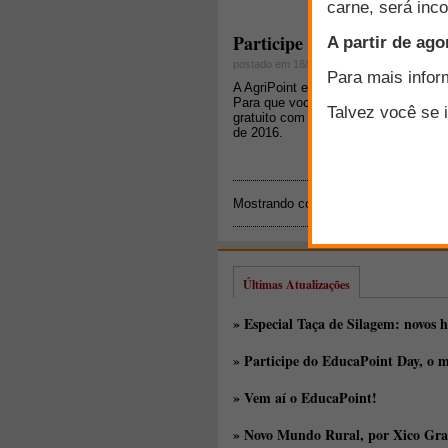
Participe do EducaPoint Day
postado em 18/01/2016
A AgriPoint está lançando uma nova 
Para que você conheça essa nova pla
gratuito com os melhores profissiona
de 2016.
Mostrando conteúdos: 1 - 2 de 2 par
Últimas Atualizações
» Especial Taça de Silagem: novos h
» Participe do EducaPoint Day, o m
» Vem aí o EducaPoint!
» Novo Mundo Rural, por Xico Gra