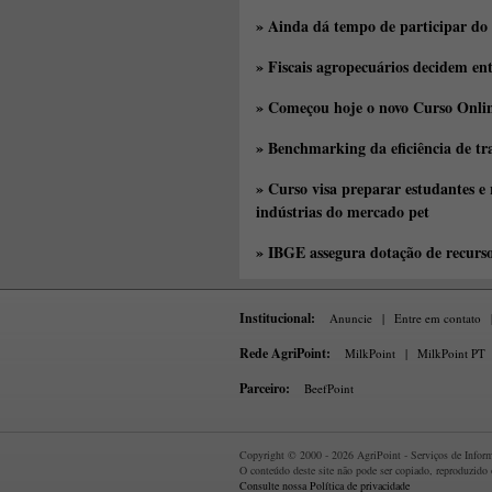
» Ainda dá tempo de participar do
» Fiscais agropecuários decidem en
» Começou hoje o novo Curso Onlin
» Benchmarking da eficiência de tr
» Curso visa preparar estudantes e
indústrias do mercado pet
» IBGE assegura dotação de recurs
Institucional:
Anuncie
|
Entre em contato
Rede AgriPoint:
MilkPoint
|
MilkPoint PT
Parceiro:
BeefPoint
Copyright © 2000 - 2026 AgriPoint - Serviços de Informa
O conteúdo deste site não pode ser copiado, reproduzido
Consulte nossa Política de privacidade