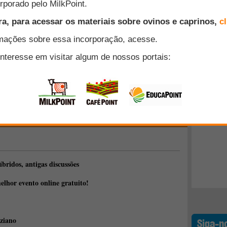
, o melhor evento online gratuito!
Top 10
plataforma de ensino à distância: o EducaPoint!
taforma, te convidamos a participar de um evento online
+ Lidos
is do agronegócio: o EducaPoint Day, no dia 15 de fevereiro
a
"educapoint"
íbridos, antigas discussões
elhor evento online gratuito!
ziano