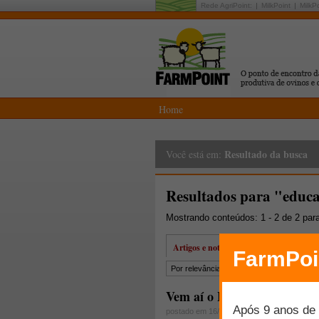
Rede AgriPoint:
MilkPoint
MilkP
Home
Resultado da busca
Você está em:
Resultados para "educ
Mostrando conteúdos: 1 - 2 de 2 par
Artigos e notícias
Por relevância
Por data
Mais lidos
Vem aí o EducaPoint!
postado em 16/12/2015