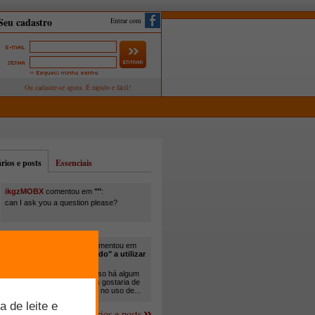
Entrar com
ios e posts
Essenciais
ikgzMOBX
comentou em
""
:
can I ask you a question please?
itamar santos pedreira
comentou em
"Você está sendo "obrigado" a utilizar
cana-de-açúcar na..."
:
Em minha propriedade, já uso há algum
tempo cana com ureia, mas gostaria de
um melhor aprofundamento no uso de...
Mais comentários e posts