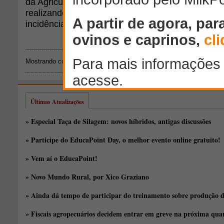
da Agricultura, Pecuária e Agronegócio, através 
realizando um inquérito epidemiológico que busca 
incidência da brucelose em ovinos.
Mostrando conteúdos: 1 - 3 de 3 para
"esterilidade"
Últimas Atualizações
» Especial Taça de Silagem: novos híbridos, antigas discussões
» Participe do EducaPoint Day, o melhor evento online gratuito!
» Vem aí o EducaPoint!
» Novo Mundo Rural, por Xico Graziano
» Ainda dá tempo de participar do treinamento sobre produção d
» Fiscais agropecuários decidem entrar em greve na próxima quar