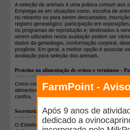
A seleção de animais é uma prática comum aos s
Emprega-se em situações como, escolha de anima
no rebanho ou para serem descartados; inscriçã
registro genealógico; participação em exposições
ou programas de reprodução e; destinados à venda
serem utilizados nesta avaliação podem ser vári
dados da genealogia, conformação corporal, des
progênie. Em geral, a melhor opção é associar o
avaliação para seleção dos animais.
Proteína na alimentação de ovinos e verminose - Pa
postado em 03/11/2009
Como continuação ao artigo
Parte I
, o presente a
alimentos utilizados como fonte de proteína para
confira.
Secretaria/RS: pesquisa de incidência de brucelose
postado em 30/12/2011
O Estado do Rio Grande do Sul, em ação coorden