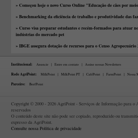
» Começou hoje o novo Curso Online "Educação de cães por meio 
» Benchmarking da eficiência de trabalho e produtividade das fa
» Curso visa preparar estudantes e recém-formados para atuar no
indústrias do mercado pet
» IBGE assegura dotação de recursos para o Censo Agropecuário
Institucional:
Anuncie
|
Entre em contato
|
Assine nossas Newsletters
Rede AgriPoint:
MilkPoint
|
MilkPoint PT
|
CaféPoint
|
FarmPoint
|
Nossa M
Parceiro:
BeefPoint
Copyright © 2000 - 2026 AgriPoint - Serviços de Informação para o A
reservados
O conteúdo deste site não pode ser copiado, reproduzido ou transmi
expresso da AgriPoint.
Consulte nossa Política de privacidade