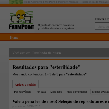
Rede AgriPoint:
MilkPoint
MilkPoint Mercado
Inteligência de Mercado
Buscar Co
Home
Resultado da busca
Você está em:
Resultados para "esterilidade"
Mostrando conteúdos: 1 - 3 de 3 para
"esterilidade"
Artigos e notícias
Por relevância
Por data
Mais lidos
Mais comentados
Melhor avalia
Vale a pena ler de novo! Seleção de reprodutores e 
postado em 10/10/2013