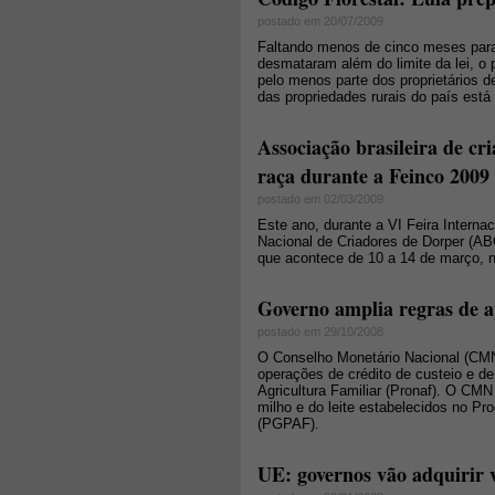
postado em 20/07/2009
Faltando menos de cinco meses para 
desmataram além do limite da lei, o p
pelo menos parte dos proprietários d
das propriedades rurais do país está 
Associação brasileira de cr
raça durante a Feinco 2009
postado em 02/03/2009
Este ano, durante a VI Feira Intern
Nacional de Criadores de Dorper (ABC
que acontece de 10 a 14 de março, 
Governo amplia regras de ap
postado em 29/10/2008
O Conselho Monetário Nacional (CMN
operações de crédito de custeio e d
Agricultura Familiar (Pronaf). O CM
milho e do leite estabelecidos no Pr
(PGPAF).
UE: governos vão adquirir v