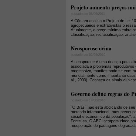
Projeto aumenta preços mín
postado em 06/09/2011
A Câmara analisa o Projeto de Lei 10
agropecuários e extrativistas o re
Atualmente, o preço mínimo cobre a
classificação, reclassificação, anál
Neosporose ovina
postado em 02/09/2010
A neosporose é uma doença parasitá
associada a problemas reprodutivos 
progressivo, manifestando-se com m
mundialmente como importante cau
al., 2000). Conheça os sinais clínic
Governo define regras do
postado em 19/08/2010
"O Brasil não está abdicando de se
mercado internacional, mas preocupa
social e econômico da população", af
Fontelles. O ABC incorpora cinco práti
recuperação de pastagens degradadas