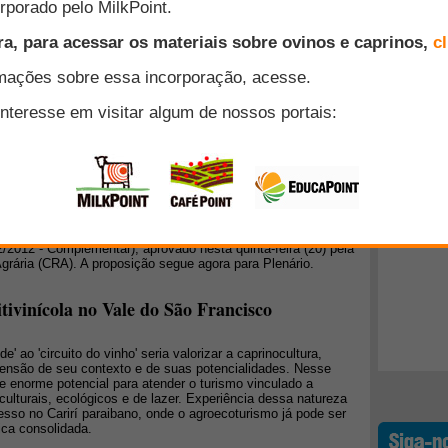
uita gente que acredita que a agricultura é um setor com
or adicionado e inovação. Acontece que o agronegócio não é
sumos modernos, passa pela agropecuária e termina na forma
plásticos e uma infinidade de produtos acabados que
Top 10
lista da divisão da economia nos setores primário
 e terciário (serviços). Por Marcos Sawaya Jank
+ Lidos
 prazo para quitação de empréstimos do
 agricultor que tomar recursos do Fundo de Terras e da
Terra, poderá ter 35 anos para quitar a dívida e não 20
mpliação do prazo está no substitutivo do senador Waldemir
012 - Complementar), aprovado nesta quinta-feira (20) pela
grária (CRA). A proposição segue agora para Plenário.
tivinícola no Vale do São Francisco
de' ao 'circuito do vinho' seria valorizar a caprinocultura,
ensão de seu contexto e de suas potencialidades. Nesse
ce enorme potencial para atender o turismo vinculado a
culturais, ecológicos e de lazer. Experiência dessa natureza
so no Carirí paraibano, onde o agroecoturismo já pode ser
ca consolidada.