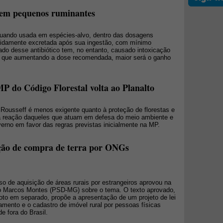
 em pequenos ruminantes
uando usada em espécies-alvo, dentro das dosagens
apidamente excretada após sua ingestão, com mínimo
do desse antibiótico tem, no entanto, causado intoxicação
e que aumentando a dose recomendada, maior será o ganho
P do Código Florestal volta ao Planalto
 Rousseff é menos exigente quanto à proteção de florestas e
a reação daqueles que atuam em defesa do meio ambiente e
erno em favor das regras previstas inicialmente na MP.
ção de compra de terra por ONGs
o de aquisição de áreas rurais por estrangeiros aprovou na
ado Marcos Montes (PSD-MG) sobre o tema. O texto aprovado,
to em separado, propõe a apresentação de um projeto de lei
damento e o cadastro de imóvel rural por pessoas físicas
e fora do Brasil.