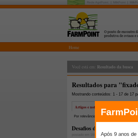
Rede AgriPoint:
MilkPoint
MilkP
Home
Resultado da busca
Você está em:
Resultados para "fixad
Mostrando conteúdos: 1 - 17 de 17 
Artigos e notícias
Por relevância
Por data
Mais lidos
Desafios de coordenação no
postado em 18/09/2013