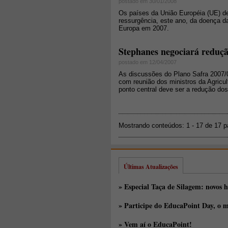
postado em 30/01/2008
Os países da União Européia (UE) d
ressurgência, este ano, da doença da
Europa em 2007.
Stephanes negociará reduçã
postado em 12/04/2007
As discussões do Plano Safra 2007/
com reunião dos ministros da Agricu
ponto central deve ser a redução dos
Mostrando conteúdos: 1 - 17 de 17 
Últimas Atualizações
» Especial Taça de Silagem: novos h
» Participe do EducaPoint Day, o m
» Vem aí o EducaPoint!