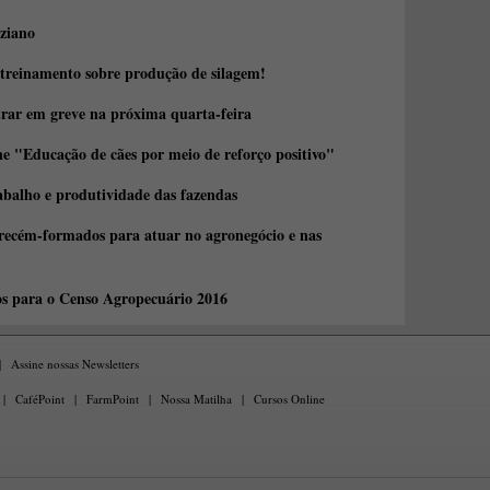
ziano
 treinamento sobre produção de silagem!
trar em greve na próxima quarta-feira
e "Educação de cães por meio de reforço positivo"
abalho e produtividade das fazendas
 recém-formados para atuar no agronegócio e nas
os para o Censo Agropecuário 2016
|
Assine nossas Newsletters
|
CaféPoint
|
FarmPoint
|
Nossa Matilha
|
Cursos Online