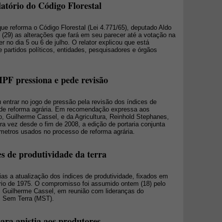
latório do Código Florestal
que reforma o Código Florestal (Lei 4.771/65), deputado Aldo
29) as alterações que fará em seu parecer até a votação na
 no dia 5 ou 6 de julho. O relator explicou que está
 partidos políticos, entidades, pesquisadores e órgãos
MPF pressiona e pede revisão
u entrar no jogo de pressão pela revisão dos índices de
s de reforma agrária. Em recomendação expressa aos
o, Guilherme Cassel, e da Agricultura, Reinhold Stephanes,
ra vez desde o fim de 2008, a edição de portaria conjunta
âmetros usados no processo de reforma agrária.
s de produtividade da terra
as a atualização dos índices de produtividade, fixados em
o de 1975. O compromisso foi assumido ontem (18) pelo
, Guilherme Cassel, em reunião com lideranças do
s Sem Terra (MST).
ara anistia aos produtores