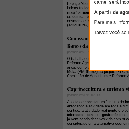
Espaço Aberto: No Brasil, ainda há m
baixos índices de produtividade, val
mais "primário". Ele começa nos in
de comida, bebida, roupas, energia, 
desmontam por completo a ideia simp
(agricultura), secundário (indústria)
Comissão aprova 35 anos de
Banco da Terra
postado em 21/06/2013
O trabalhador sem terra ou o pequeno
Reforma Agrária, o chamado Banco da 
anos, como prevê a lei em vigor. A a
Moka (PMDB-MS) ao projeto (PLC 42/2
Comissão de Agricultura e Reforma A
Caprinocultura e turismo vi
postado em 09/01/2013
A ideia de conciliar um 'circuito do bo
enfocando a atividade em toda a dim
sentido, a atividade realmente ofere
interesses técnicos, gastronômicos, 
já vem sendo desenvolvida com suces
considerado uma alternativa econômi