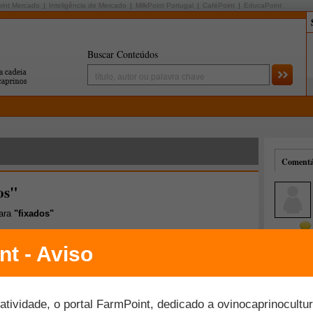
oint Mercado
Inteligência de Mercado
MilkPoint Portugal
CaféPoint
EducaPoint
Buscar Conteúdos
Comentár
os"
para
"fixados"
Mais comentados
Melhor avaliados
 agronegócio