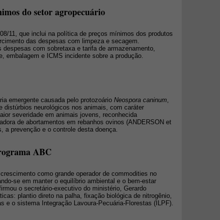
imos do setor agropecuário
08/11, que inclui na política de preços mínimos dos produtos
ssarcimento das despesas com limpeza e secagem.
s despesas com sobretaxa e tarifa de armazenamento,
ise, embalagem e ICMS incidente sobre a produção.
ria emergente causada pelo protozoário
Neospora caninum
,
e distúrbios neurológicos nos animais, com caráter
aior severidade em animais jovens, reconhecida
sadora de abortamentos em rebanhos ovinos (ANDERSON et
os, a prevenção e o controle desta doença.
 Programa ABC
u crescimento como grande operador de commodities no
ndo-se em manter o equilíbrio ambiental e o bem-estar
irmou o secretário-executivo do ministério, Gerardo
cas: plantio direto na palha, fixação biológica de nitrogênio,
 e o sistema Integração Lavoura-Pecuária-Florestas (ILPF).