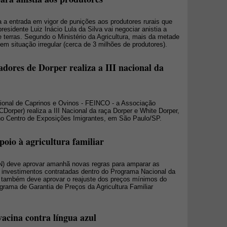
a entrada em vigor de punições aos produtores rurais que
residente Luiz Inácio Lula da Silva vai negociar anistia a
e terras. Segundo o Ministério da Agricultura, mais da metade
em situação irregular (cerca de 3 milhões de produtores).
iadores de Dorper realiza a III nacional da
acional de Caprinos e Ovinos - FEINCO - a Associação
Dorper) realiza a III Nacional da raça Dorper e White Dorper,
no Centro de Exposições Imigrantes, em São Paulo/SP.
oio à agricultura familiar
) deve aprovar amanhã novas regras para amparar as
e investimentos contratadas dentro do Programa Nacional da
N também deve aprovar o reajuste dos preços mínimos do
ograma de Garantia de Preços da Agricultura Familiar
acina contra língua azul