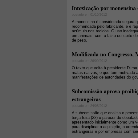
Intoxicação por monensina
postado em 01/10/2012
A monensina é considerada segura q
recomendada pelo fabricante, e é r
acúmulo nos tecidos. O uso inadequa
em animais, com o falso conceito d
de peso.
Modificada no Congresso, M
postado em 26/09/2012
O texto que volta à presidente Dilma
matas nativas, o que tem motivado 
manifestações de autoridades do gov
Subcomissão aprova proibi
estrangeiras
postado em 24/05/2012
A subcomissão que analisa o process
terça-feira (22) o parecer do deput
apresentado inicialmente como um vo
para disciplinar a aquisição, o arren
estrangeiras e por empresas com sed