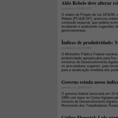
Aldo Rebelo deve alterar re
postado em 30/06/2010
O relator do Projeto de Lei 1876/99, 
Rebelo (PCdoB-SP), anunciou ontem (
comissão especial, que poderá ocorrer
recebendo e analisando sugestões de
governamentais.
Índices de produtividade: 
postado em 23/12/2009
O Ministério Público Federal resolve
produtividade agropecuária para fin
ministros do Desenvolvimento Agrári
os procuradores sugerem, pela tercei
para a atualização imediata dos par
Governo estuda novos índice
postado em 19/08/2009
O governo federal anunciará em 15 di
1980 com base no Censo Agropecuári
ministro de Desenvolvimento Agrário
Movimento dos Trabalhadores Rurai
Código Florestal: Lula prep