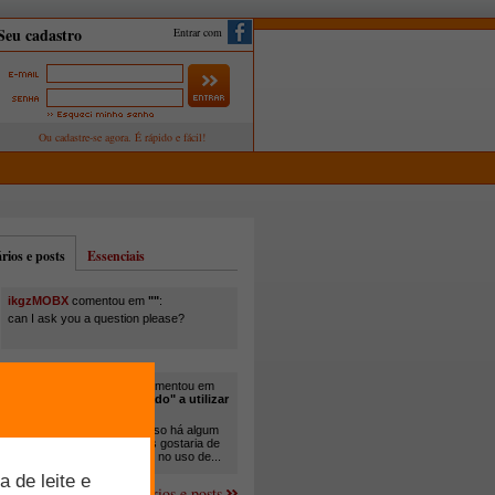
Entrar com
ios e posts
Essenciais
ikgzMOBX
comentou em
""
:
can I ask you a question please?
itamar santos pedreira
comentou em
"Você está sendo "obrigado" a utilizar
cana-de-açúcar na..."
:
Em minha propriedade, já uso há algum
tempo cana com ureia, mas gostaria de
um melhor aprofundamento no uso de...
Mais comentários e posts