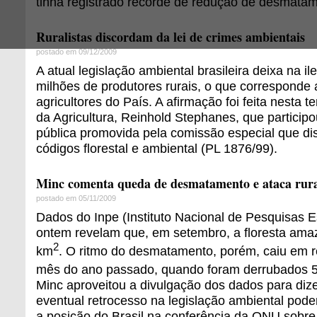
tinha registrado recorde de redução de desmatam
Ruralistas discordam da lei de crimes ambientais
postado em 09/12/2009
A atual legislação ambiental brasileira deixa na i
milhões de produtores rurais, o que corresponde
agricultores do País. A afirmação foi feita nesta te
da Agricultura, Reinhold Stephanes, que particip
pública promovida pela comissão especial que di
códigos florestal e ambiental (PL 1876/99).
Minc comenta queda de desmatamento e ataca rura
postado em 05/11/2009
Dados do Inpe (Instituto Nacional de Pesquisas E
ontem revelam que, em setembro, a floresta ama
2
km
. O ritmo do desmatamento, porém, caiu em
mês do ano passado, quando foram derrubados 
Minc aproveitou a divulgação dos dados para di
eventual retrocesso na legislação ambiental pod
a posição do Brasil na conferência da ONU sobr