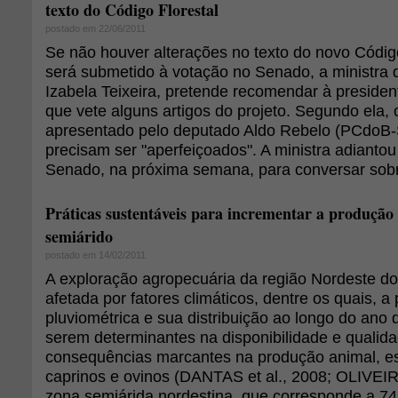
texto do Código Florestal
postado em 22/06/2011
Se não houver alterações no texto do novo Código
será submetido à votação no Senado, a ministra 
Izabela Teixeira, pretende recomendar à preside
que vete alguns artigos do projeto. Segundo ela, o
apresentado pelo deputado Aldo Rebelo (PCdoB-
precisam ser "aperfeiçoados". A ministra adiantou 
Senado, na próxima semana, para conversar sobr
Práticas sustentáveis para incrementar a produção 
semiárido
postado em 14/02/2011
A exploração agropecuária da região Nordeste d
afetada por fatores climáticos, dentre os quais, a 
pluviométrica e sua distribuição ao longo do ano
serem determinantes na disponibilidade e quali
consequências marcantes na produção animal, e
caprinos e ovinos (DANTAS et al., 2008; OLIVEIRA
zona semiárida nordestina, que corresponde a 74