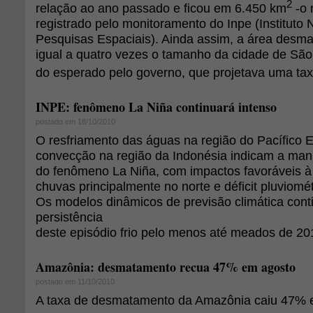
2
relação ao ano passado e ficou em 6.450 km
-o 
registrado pelo monitoramento do Inpe (Instituto 
Pesquisas Espaciais). Ainda assim, a área desm
igual a quatro vezes o tamanho da cidade de São
do esperado pelo governo, que projetava uma ta
INPE: fenômeno La Niña continuará intenso
postado em 18/10/2010
O resfriamento das águas na região do Pacífico E
convecção na região da Indonésia indicam a man
do fenômeno La Niña, com impactos favoráveis à
chuvas principalmente no norte e déficit pluviomét
Os modelos dinâmicos de previsão climática con
persistência
deste episódio frio pelo menos até meados de 20
Amazônia: desmatamento recua 47% em agosto
postado em 11/10/2010
A taxa de desmatamento da Amazônia caiu 47% 