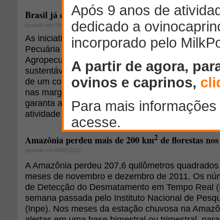
Brasil já cumpriu 80% da meta do desmatamento
postado em 05/06/2012
As iniciativas desenvolvidas pela Confederação da
Pecuária do Brasil (CNA) e pela Empresa Brasile
Agropecuária (Embrapa) no âmbito do Projeto Bi
sustentáveis voltadas para o setor agropecuário, 
de um conceito mundial de Área de Preservação
nas margens dos rios e uma política de governan
garanta a comercialização de créditos de carbon
atividade rural.
2
Amazônia perdeu mais de 200 km
de florestas nos
postado em 06/02/2012
A Amazônia perdeu 207,6 quilômetros quadrados
meses de novembro e dezembro de 2011. Os nú
de Detecção do Desmatamento em Tempo Real (D
semana passada pelo Instituto Nacional de Pesqu
(Inpe). Nos meses da estação chuvosa na Amazôn
alertas em uma base bimestral ou trimestral, par