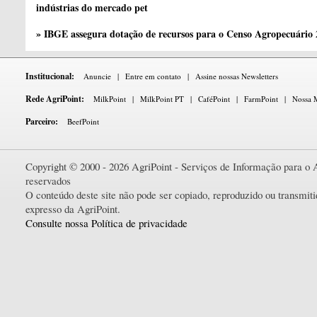
indústrias do mercado pet
» IBGE assegura dotação de recursos para o Censo Agropecuário
Institucional:
Anuncie
|
Entre em contato
|
Assine nossas Newsletters
Rede AgriPoint:
MilkPoint
|
MilkPoint PT
|
CaféPoint
|
FarmPoint
|
Nossa M
Parceiro:
BeefPoint
Copyright © 2000 - 2026 AgriPoint - Serviços de Informação para o A
reservados
O conteúdo deste site não pode ser copiado, reproduzido ou transmi
expresso da AgriPoint.
Consulte nossa Política de privacidade