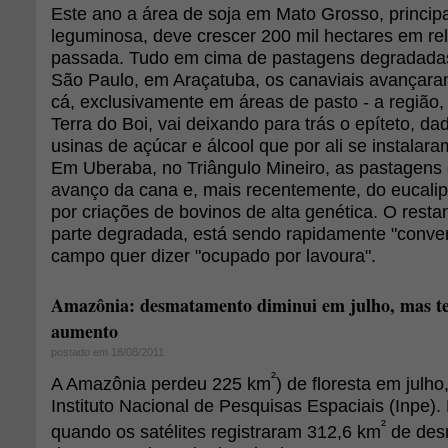
Este ano a área de soja em Mato Grosso, principa
leguminosa, deve crescer 200 mil hectares em rel
passada. Tudo em cima de pastagens degradadas
São Paulo, em Araçatuba, os canaviais avançara
cá, exclusivamente em áreas de pasto - a região
Terra do Boi, vai deixando para trás o epíteto, d
usinas de açúcar e álcool que por ali se instalar
Em Uberaba, no Triângulo Mineiro, as pastagens 
avanço da cana e, mais recentemente, do eucali
por criações de bovinos de alta genética. O resta
parte degradada, está sendo rapidamente "conver
campo quer dizer "ocupado por lavoura".
Amazônia: desmatamento diminui em julho, mas te
aumento
postado em 18/08/2011
²
A Amazônia perdeu 225 km
) de floresta em julh
Instituto Nacional de Pesquisas Espaciais (Inpe).
²
quando os satélites registraram 312,6 km
de des