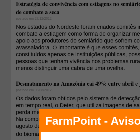
Estratégia de convivência com estiagens no semiári
de combate a seca
postado em 27/12/2012
Nos estados do Nordeste foram criados comitês i
combate a estiagem como forma de organizar me
apoio aos produtores do semiárido que sofrem c
avassaladora. O importante é que esses comitês, 
constituídos apenas de instituições públicas, po
pessoas que tenham vivência nos problemas rura
menos distinguir uma cabra de uma ovelha.
Desmatamento na Amazônia cai 49% entre abril e 
postado em 03/08/2012
Os dados foram obtidos pelo sistema de detecç
em tempo real, o Deter, que utiliza imagens de sat
perda mensal de vegetação no bioma.
Na comparação dos dados do Deter de agosto 20
agosto de 2011 a julho de 2012, houve redução 
2
do bioma (caiu de 2.679,56 km
para 2.049,83 k