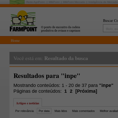
Rede AgriPoint:
MilkPoint
MilkPoint Mercado
Inteligência de Mercado
Buscar Co
Home
Resultado da busca
Você está em:
Resultados para "inpe"
Mostrando conteúdos: 1 - 20 de 37 para
"inpe"
Páginas de conteúdos:
1
2
[
Próxima
]
Artigos e notícias
Por relevância
Por data
Mais lidos
Mais comentados
Melhor avalia