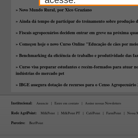
» Novo Mundo Rural, por Xico Graziano
» Ainda dá tempo de participar do treinamento sobre produção d
» Fiscais agropecuários decidem entrar em greve na próxima quar
» Começou hoje o novo Curso Online "Educação de cães por meio 
» Benchmarking da eficiência de trabalho e produtividade das fa
» Curso visa preparar estudantes e recém-formados para atuar no
indústrias do mercado pet
» IBGE assegura dotação de recursos para o Censo Agropecuário
Institucional:
Anuncie
|
Entre em contato
|
Assine nossas Newsletters
Rede AgriPoint:
MilkPoint
|
MilkPoint PT
|
CaféPoint
|
FarmPoint
|
Nossa M
Parceiro:
BeefPoint