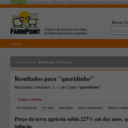
Rede AgriPoint:
MilkPoint
MilkPoint Mercado
Inteligência de Mercado
Buscar Co
Home
Resultado da busca
Você está em:
Resultados para "queridinho"
Mostrando conteúdos: 1 - 1 de 1 para
"queridinho"
Artigos e notícias
Por relevância
Por data
Mais lidos
Mais comentados
Melhor avalia
Preço da terra agrícola subiu 227% em dez anos, q
inflação