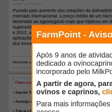
postado em 04/03/2013
Puxado pelo aumento das cotações da dobradinha
mercado internacional, o preço médio de um hect
destinado ao agronegócio mais que triplicou em d
superando de longe a inflação. Além disso, em ci
e 2012, a terra se valorizou num ritmo mais acele
aplicações em renda fixa, ações e até mesmo o ou
dos investidores em períodos de crise.
Mostrando conteúdos: 1 - 1 de 1 para
"queridinho"
Últimas Atualizações
» Especial Taça de Silagem: novos híbridos, antigas discussões
» Participe do EducaPoint Day, o melhor evento online gratuito!
» Vem aí o EducaPoint!