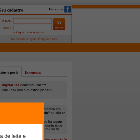
Entrar com
ios e posts
Essenciais
ikgzMOBX
comentou em
""
:
can I ask you a question please?
itamar santos pedreira
comentou em
"Você está sendo "obrigado" a utilizar
cana-de-açúcar na..."
:
Em minha propriedade, já uso há algum
tempo cana com ureia, mas gostaria de
um melhor aprofundamento no uso de...
Mais comentários e posts