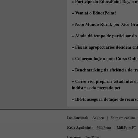
» Participe do EducaPoint Day, o m
» Vem aí o EducaPoint!
» Novo Mundo Rural, por Xico Gra
» Ainda dá tempo de participar do
» Fiscais agropecuários decidem en
» Começou hoje o novo Curso Onlin
» Benchmarking da eficiência de tr
» Curso visa preparar estudantes e
indústrias do mercado pet
» IBGE assegura dotação de recurs
Institucional:
Anuncie
|
Entre em contato
Rede AgriPoint:
MilkPoint
|
MilkPoint PT
Parceiro:
BeefPoint