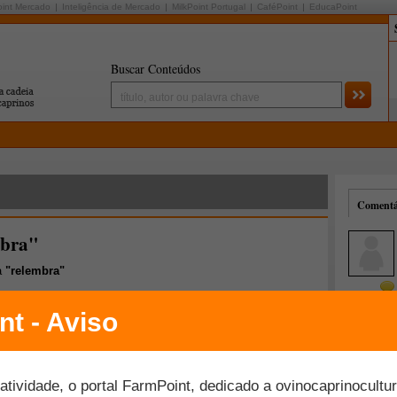
oint Mercado
Inteligência de Mercado
MilkPoint Portugal
CaféPoint
EducaPoint
Buscar Conteúdos
Comentár
mbra"
a
"relembra"
Mais comentados
Melhor avaliados
 baixa produção