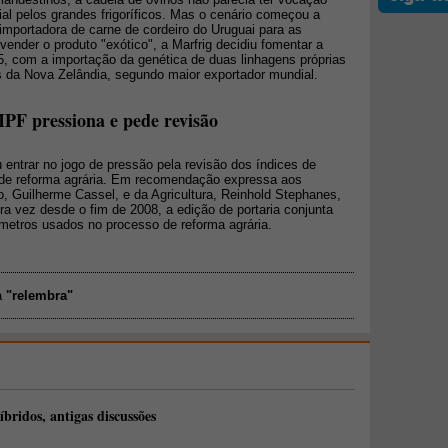
ial pelos grandes frigoríficos. Mas o cenário começou a
importadora de carne de cordeiro do Uruguai para as
ender o produto "exótico", a Marfrig decidiu fomentar a
, com a importação da genética de duas linhagens próprias
as da Nova Zelândia, segundo maior exportador mundial.
MPF pressiona e pede revisão
u entrar no jogo de pressão pela revisão dos índices de
s de reforma agrária. Em recomendação expressa aos
o, Guilherme Cassel, e da Agricultura, Reinhold Stephanes,
ra vez desde o fim de 2008, a edição de portaria conjunta
âmetros usados no processo de reforma agrária.
a
"relembra"
íbridos, antigas discussões