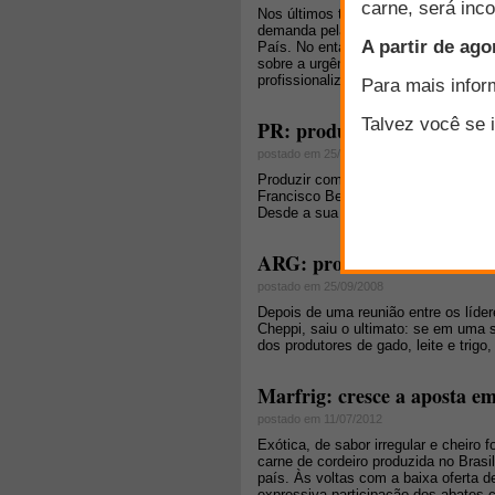
Nos últimos tempos, o processo de t
demanda pela carne de cordeiro, es
País. No entanto, a oferta ainda é 
sobre a urgência para a reorganizaç
profissionalização dos criadores.
PR: produtores incentivam 
postado em 25/11/2009
Produzir com foco no mercado. Com 
Francisco Beltrão, no sudoeste do Pa
Desde a sua criação, há seis anos,
ARG: produtores rurais am
postado em 25/09/2008
Depois de uma reunião entre os lídere
Cheppi, saiu o ultimato: se em uma
dos produtores de gado, leite e trigo,
Marfrig: cresce a aposta em
postado em 11/07/2012
Exótica, de sabor irregular e cheiro 
carne de cordeiro produzida no Bra
país. Às voltas com a baixa oferta 
expressiva participação dos abates c