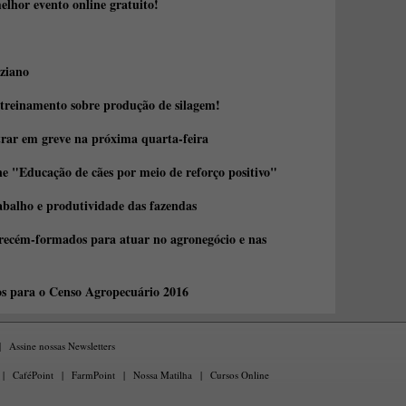
elhor evento online gratuito!
ziano
 treinamento sobre produção de silagem!
trar em greve na próxima quarta-feira
e "Educação de cães por meio de reforço positivo"
abalho e produtividade das fazendas
 recém-formados para atuar no agronegócio e nas
os para o Censo Agropecuário 2016
|
Assine nossas Newsletters
|
CaféPoint
|
FarmPoint
|
Nossa Matilha
|
Cursos Online