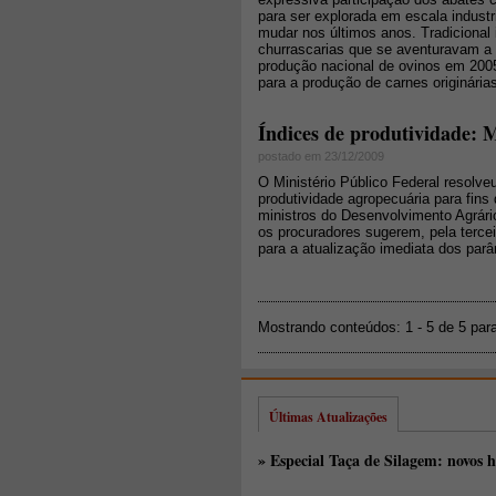
para ser explorada em escala industr
mudar nos últimos anos. Tradicional 
churrascarias que se aventuravam a v
produção nacional de ovinos em 2005
para a produção de carnes originári
Índices de produtividade: 
postado em 23/12/2009
O Ministério Público Federal resolve
produtividade agropecuária para fin
ministros do Desenvolvimento Agrári
os procuradores sugerem, pela tercei
para a atualização imediata dos par
Mostrando conteúdos: 1 - 5 de 5 par
Últimas Atualizações
» Especial Taça de Silagem: novos h