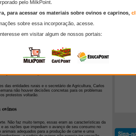
ransição no setor esta acelerado em função do aumento da
pecialmente pelos consumidores do Centro e Sudeste do
muito baixa, o que tem gerado uma série de questionamentos
ão da cadeia produtiva e também de uma maior
Top 10
+ Lidos
consumo de carne de cabrito
essa preocupação produtores rurais do município de
raná, se uniram e traçaram projeto para criação de caprinos.
 a ação caminhou com foco no mercado consumidor.
eaçam retomar protestos
s das entidades rurais e o secretário de Agricultura, Carlos
 semana não houver decisões concretas para os problemas
 os protestos voltarão.
 ovinos
forte. Não faz muito tempo, essas eram as características da
sil e as razões que impediam o avanço de seu consumo no
de animais adequados para a produção de carne e uma
landestinos, a cadeia de ovinos não parecia ter vocação