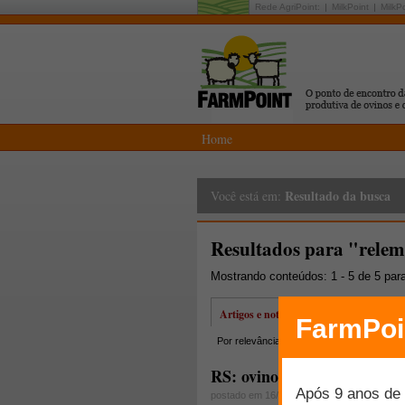
Rede AgriPoint:
MilkPoint
MilkP
Home
Resultado da busca
Você está em:
Resultados para "rele
Mostrando conteúdos: 1 - 5 de 5 par
Artigos e notícias
Por relevância
Por data
Mais lidos
RS: ovinocultura peca pela
postado em 16/12/2009