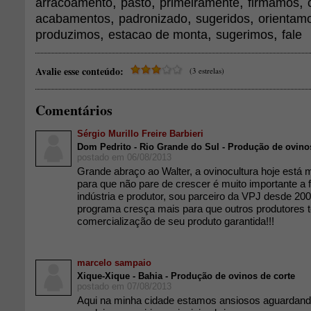
,
,
,
,
arracoamento
pasto
primeiramente
firmamos
,
,
,
acabamentos
padronizado
sugeridos
orientam
,
,
,
produzimos
estacao de monta
sugerimos
fale
Avalie esse conteúdo:
(3 estrelas)
Comentários
Sérgio Murillo Freire Barbieri
Dom Pedrito - Rio Grande do Sul - Produção de ovino
postado em 06/08/2013
Grande abraço ao Walter, a ovinocultura hoje está m
para que não pare de crescer é muito importante a f
indústria e produtor, sou parceiro da VPJ desde 20
programa cresça mais para que outros produtores 
comercialização de seu produto garantida!!!
marcelo sampaio
Xique-Xique - Bahia - Produção de ovinos de corte
postado em 07/08/2013
Aqui na minha cidade estamos ansiosos aguardand