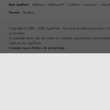
Rede AgriPoint:
MilkPoint
|
MilkPoint PT
|
CaféPoint
|
FarmPoint
|
Nossa M
Parceiro:
BeefPoint
Copyright © 2000 - 2026 AgriPoint - Serviços de Informação para o A
reservados
O conteúdo deste site não pode ser copiado, reproduzido ou transmi
expresso da AgriPoint.
Consulte nossa Política de privacidade