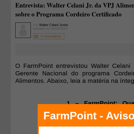
Entrevista: Walter Celani Jr. da VPJ Alimen
sobre o Programa Cordeiro Certificado
Por
Walter Celani Junior
postado em 06/08/2013
9 comentários
O FarmPoint entrevistou Walter Celani J
Gerente Nacional do programa Corde
Alimentos. Abaixo, leia a matéria na ínteg
1 – FarmPoint: Qua
diferencial da VPJ h
ovinos?
Walter Celani – “A