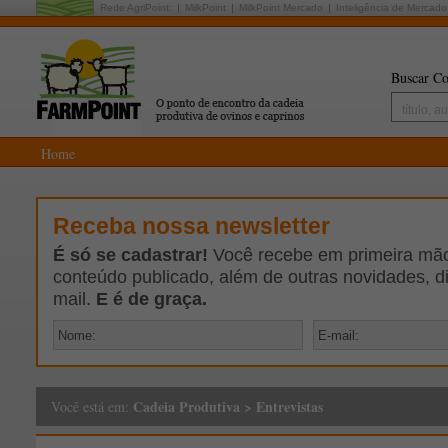
Rede AgriPoint:
MilkPoint
MilkPoint Mercado
Inteligência de Mercado
Buscar Co
Home
Receba nossa newsletter
É só se cadastrar!
Você recebe em primeira mão 
conteúdo publicado, além de outras novidades, d
mail.
E é de graça.
Cadeia Produtiva
>
Entrevistas
Você está em: