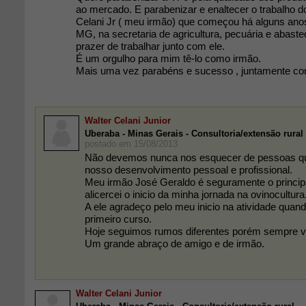
ao mercado. E parabenizar e enaltecer o trabalho d
Celani Jr ( meu irmão) que começou há alguns an
MG, na secretaria de agricultura, pecuária e abaste
prazer de trabalhar junto com ele.
É um orgulho para mim tê-lo como irmão.
Mais uma vez parabéns e sucesso , juntamente c
Walter Celani Junior
Uberaba - Minas Gerais - Consultoria/extensão rural
postado em 15/08/2013
Não devemos nunca nos esquecer de pessoas qu
nosso desenvolvimento pessoal e profissional.
Meu irmão José Geraldo é seguramente o princip
alicercei o inicio da minha jornada na ovinocultura
A ele agradeço pelo meu inicio na atividade quan
primeiro curso.
Hoje seguimos rumos diferentes porém sempre v
Um grande abraço de amigo e de irmão.
Walter Celani Junior