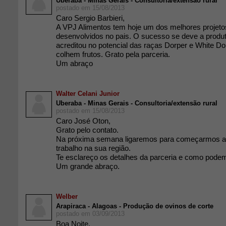
Uberaba - Minas Gerais - Consultoria/extensão rural
postado em 15/08/2013
Caro Sergio Barbieri,
A VPJ Alimentos tem hoje um dos melhores projeto
desenvolvidos no pais. O sucesso se deve a prod
acreditou no potencial das raças Dorper e White Do
colhem frutos. Grato pela parceria.
Um abraço
Walter Celani Junior
Uberaba - Minas Gerais - Consultoria/extensão rural
postado em 15/08/2013
Caro José Oton,
Grato pelo contato.
Na próxima semana ligaremos para começarmos a
trabalho na sua região.
Te esclareço os detalhes da parceria e como podemo
Um grande abraço.
Welber
Arapiraca - Alagoas - Produção de ovinos de corte
postado em 03/09/2013
Boa Noite,