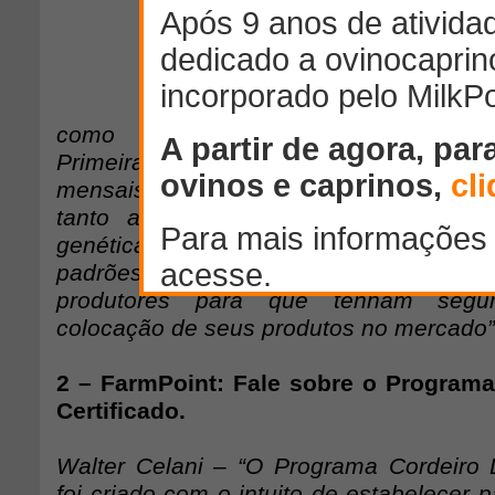
diferenciais no merca
em posição de lideran
qualidade tanto em
cordeiros cruza Dorpe
como em bovinos nos cruzament
Primeiramente orientamos o produtor par
mensais para que possam manter um pa
tanto a indústria quanto o ovinocult
genética Dorper e White Dorper adequad
padrões por nós sugeridos e firmamos
produtores para que tenham segu
colocação de seus produtos no mercado”
2 – FarmPoint: Fale sobre o Programa
Certificado.
Walter Celani – “O Programa Cordeiro D
foi criado com o intuito de estabelecer 