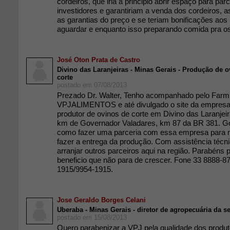
cordeiros, que iria a principio abrir espaço para pa
investidores e garantiriam a venda dos cordeiros, 
as garantias do preço e se teriam bonificações aos
aguardar e enquanto isso preparando comida pra o
José Oton Prata de Castro
Divino das Laranjeiras - Minas Gerais - Produção de o
corte
postado em 07/08/2013
Prezado Dr. Walter, Tenho acompanhado pelo Farmp
VPJALIMENTOS e até divulgado o site da empresa
produtor de ovinos de corte em Divino das Laranjei
km de Governador Valadares, km 87 da BR 381. Go
como fazer uma parceria com essa empresa para r
fazer a entrega da produção. Com assistência téc
arranjar outros parceiros aqui na região. Parabéns 
beneficio que não para de crescer. Fone 33 8888-8
1915/9954-1915.
Jose Geraldo Borges Celani
Uberaba - Minas Gerais - diretor de agropecuária da se
postado em 15/08/2013
Quero parabenizar a VPJ pela qualidade dos produt