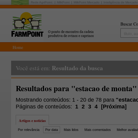
Rede AgriPoint:
MilkPoint
MilkPoint Mercado
Inteligência de Mercado
Buscar Co
Home
Resultado da busca
Você está em:
Resultados para "estacao de monta"
Mostrando conteúdos: 1 - 20 de 78 para
"estaca
Páginas de conteúdos:
1
2
3
4
[
Próxima
]
Artigos e notícias
Por relevância
Por data
Mais lidos
Mais comentados
Melhor avalia