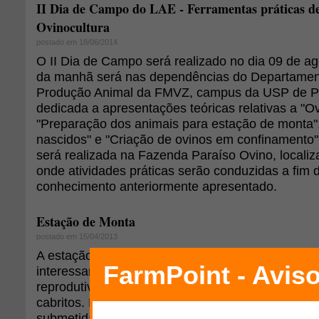
II Dia de Campo do LAE - Ferramentas práticas 
Ovinocultura
postado em 18/06/2014
O II Dia de Campo será realizado no dia 09 de ag
da manhã será nas dependências do Departament
Produção Animal da FMVZ, campus da USP de P
dedicada a apresentações teóricas relativas a "Ovi
"Preparação dos animais para estação de monta"
nascidos" e "Criação de ovinos em confinamento".
será realizada na Fazenda Paraíso Ovino, local
onde atividades práticas serão conduzidas a fim 
conhecimento anteriormente apresentado.
Estação de Monta
postado em 15/04/2013
A estação de monta é uma estratégia de manejo
interessante quando se tem em vista incrementar 
reprodutiva e, ainda, escalonar e intensificar a p
cabritos. Refere-se ao(s) período(s) do ano em q
submetidas à reprodução. A concentração dos 