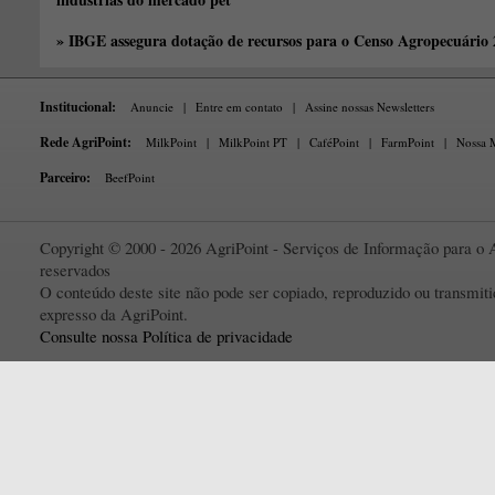
» IBGE assegura dotação de recursos para o Censo Agropecuário
Institucional:
Anuncie
|
Entre em contato
|
Assine nossas Newsletters
Rede AgriPoint:
MilkPoint
|
MilkPoint PT
|
CaféPoint
|
FarmPoint
|
Nossa M
Parceiro:
BeefPoint
Copyright © 2000 - 2026 AgriPoint - Serviços de Informação para o A
reservados
O conteúdo deste site não pode ser copiado, reproduzido ou transmi
expresso da AgriPoint.
Consulte nossa Política de privacidade