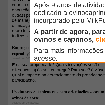
curto intervalo de tempo possibilita reunir os par
operações de manejo (desmame, vermifugações, 
outras) para épocas mais propícias. A previsão de
de manejo permite suas pré-programações de fo
otimização da mão-de-obra, além de facilitar o co
reprodutiva e produtivas, por meio de uma detalh
índices zootécnicos.
Emprego de tecnologias na produção de ovinos e ca
reprodução
postado em 30/07/2012
E na sua propriedade? Quais inovações você util
diferenças após seu emprego? Para você é viável u
Qual o impacto no gerenciamento da proprieda
participação.
Produtores e técnicos recebem orientações sobre m
ovinos de corte
postado em 29/06/2012