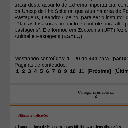
tratar deste assunto de extrema importância, con
da Unesp de Ilha Solteira, que atua na área de Fo
Pastagens, Leandro Coelho, para ser o instrutor 
"Plantas Invasoras: impacto e controle para alta 
pastagens". Ele formou em Zootecnia (UFT) fez 
Animal e Pastagens (ESALQ).
Mostrando conteúdos: 1 - 20 de 444 para
"pasto
Páginas de conteúdos:
1
2
3
4
5
6
7
8
9
10
11
[
Próxima
]
[
Últi
Carregar mais notícias
Últimas Atualizações
» Especial Taça de Silagem: novos híbridos, antigas discussões