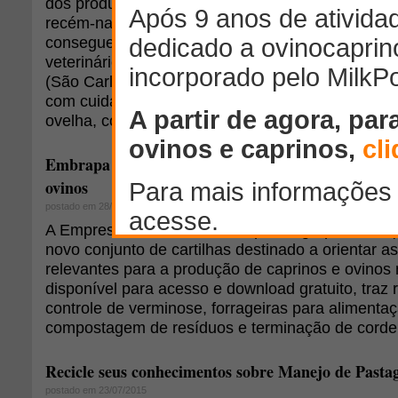
dos produtores de ovinos. O frio é a principal ca
recém-nascidos. No entanto, com manejo adequa
conseguem conviver com as baixas temperaturas
veterinário Raul Mascarenhas Santana, da Embr
(São Carlos - SP), o produtor consegue reduzir a
com cuidados, que devem começar ainda no final
ovelha, com nutrição adequada, por exemplo.
Embrapa lança novas cartilhas para orientar produ
ovinos
postado em 28/07/2015
A Empresa Brasileira de Pesquisa Agropecuária
novo conjunto de cartilhas destinado a orientar 
relevantes para a produção de caprinos e ovinos n
disponível para acesso e download gratuito, tra
controle de verminose, forrageiras para alimenta
compostagem de resíduos e terminação de cordei
Recicle seus conhecimentos sobre Manejo de Pasta
postado em 23/07/2015