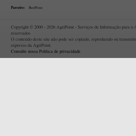
Parceiro:
BeefPoint
Copyright © 2000 - 2026 AgriPoint - Serviços de Informação para o A
reservados
O conteúdo deste site não pode ser copiado, reproduzido ou transmi
expresso da AgriPoint.
Consulte nossa Política de privacidade