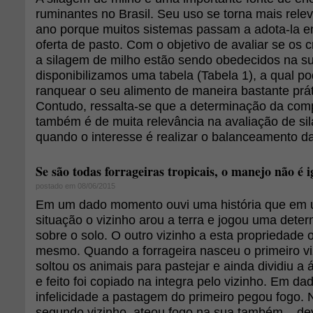
ruminantes no Brasil. Seu uso se torna mais rele
ano porque muitos sistemas passam a adota-la e
oferta de pasto. Com o objetivo de avaliar se os c
a silagem de milho estão sendo obedecidos na su
disponibilizamos uma tabela (Tabela 1), a qual po
ranquear o seu alimento de maneira bastante prát
Contudo, ressalta-se que a determinação da com
também é de muita relevância na avaliação de sil
quando o interesse é realizar o balanceamento da d
Se são todas forrageiras tropicais, o manejo não é 
postado em 08/06/2015
Em um dado momento ouvi uma história que em
situação o vizinho arou a terra e jogou uma det
sobre o solo. O outro vizinho a esta propriedade o
mesmo. Quando a forrageira nasceu o primeiro v
soltou os animais para pastejar e ainda dividiu a 
e feito foi copiado na integra pelo vizinho. Em d
infelicidade a pastagem do primeiro pegou fogo.
segundo vizinho, ateou fogo na sua também... dev