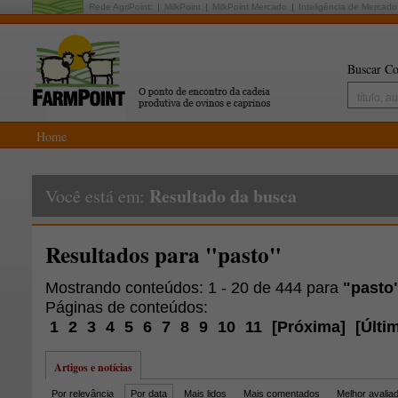
Rede AgriPoint:
MilkPoint
MilkPoint Mercado
Inteligência de Mercado
Buscar Co
Home
Resultado da busca
Você está em:
Resultados para "pasto"
Mostrando conteúdos: 1 - 20 de 444 para
"pasto
Páginas de conteúdos:
1
2
3
4
5
6
7
8
9
10
11
[
Próxima
]
[
Últi
Artigos e notícias
Por relevância
Por data
Mais lidos
Mais comentados
Melhor avalia