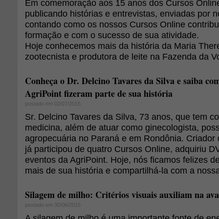
Em comemoração aos 15 anos dos Cursos Online
publicando histórias e entrevistas, enviadas por 
contando como os nossos Cursos Online contrib
formação e com o sucesso de sua atividade.
Hoje conhecemos mais da história da Maria The
zootecnista e produtora de leite na Fazenda da V
Conheça o Dr. Delcino Tavares da Silva e saiba co
AgriPoint fizeram parte de sua história
postado em 02/07/2015
Sr. Delcino Tavares da Silva, 73 anos, que tem c
medicina, além de atuar como ginecologista, pos
agropecuária no Paraná e em Rondônia. Criador de
já participou de quatro Cursos Online, adquiriu D
eventos da AgriPoint. Hoje, nós ficamos felizes 
mais de sua história e compartilhá-la com a nos
Silagem de milho: Critérios visuais auxiliam na ava
postado em 30/06/2015
A silagem de milho é uma importante fonte de ene