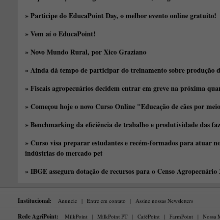
» Participe do EducaPoint Day, o melhor evento online gratuito!
» Vem aí o EducaPoint!
» Novo Mundo Rural, por Xico Graziano
» Ainda dá tempo de participar do treinamento sobre produção d
» Fiscais agropecuários decidem entrar em greve na próxima quar
» Começou hoje o novo Curso Online "Educação de cães por meio 
» Benchmarking da eficiência de trabalho e produtividade das fa
» Curso visa preparar estudantes e recém-formados para atuar no
indústrias do mercado pet
» IBGE assegura dotação de recursos para o Censo Agropecuário
Institucional:
Anuncie
|
Entre em contato
|
Assine nossas Newsletters
Rede AgriPoint:
MilkPoint
|
MilkPoint PT
|
CaféPoint
|
FarmPoint
|
Nossa M