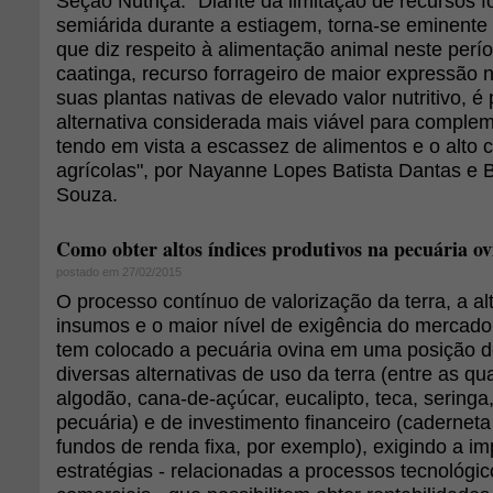
Seção Nutriçã: "Diante da limitação de recursos f
semiárida durante a estiagem, torna-se eminent
que diz respeito à alimentação animal neste perí
caatinga, recurso forrageiro de maior expressão 
suas plantas nativas de elevado valor nutritivo, é
alternativa considerada mais viável para complem
tendo em vista a escassez de alimentos e o alto 
agrícolas", por Nayanne Lopes Batista Dantas e B
Souza.
Como obter altos índices produtivos na pecuária o
postado em 27/02/2015
O processo contínuo de valorização da terra, a a
insumos e o maior nível de exigência do mercado
tem colocado a pecuária ovina em uma posição d
diversas alternativas de uso da terra (entre as qua
algodão, cana-de-açúcar, eucalipto, teca, seringa, 
pecuária) e de investimento financeiro (cadernet
fundos de renda fixa, por exemplo), exigindo a 
estratégias - relacionadas a processos tecnológic