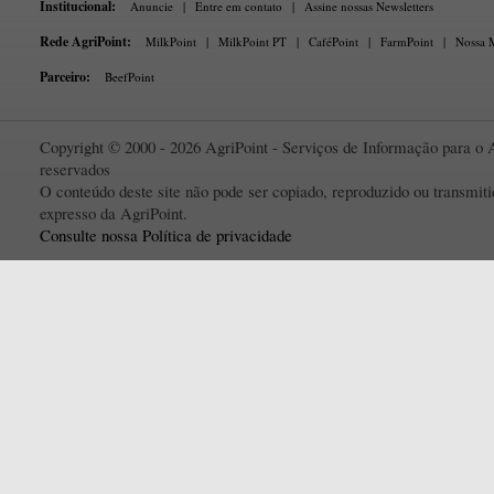
Institucional:
Anuncie
|
Entre em contato
|
Assine nossas Newsletters
Rede AgriPoint:
MilkPoint
|
MilkPoint PT
|
CaféPoint
|
FarmPoint
|
Nossa M
Parceiro:
BeefPoint
Copyright © 2000 - 2026 AgriPoint - Serviços de Informação para o A
reservados
O conteúdo deste site não pode ser copiado, reproduzido ou transmi
expresso da AgriPoint.
Consulte nossa Política de privacidade