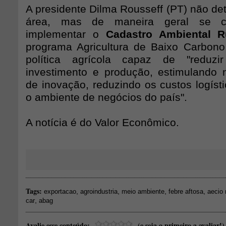
A presidente Dilma Rousseff (PT) não de
área, mas de maneira geral se 
implementar o
Cadastro Ambiental R
programa Agricultura de Baixo Carbon
política agrícola capaz de "reduz
investimento e produção, estimulando
de inovação, reduzindo os custos logíst
o ambiente de negócios do país".
A notícia é do Valor Econômico.
Tags:
,
,
,
,
exportacao
agroindustria
meio ambiente
febre aftosa
aecio
,
car
abag
Avalie esse conteúdo:
(e seja o primeiro a avaliar!)