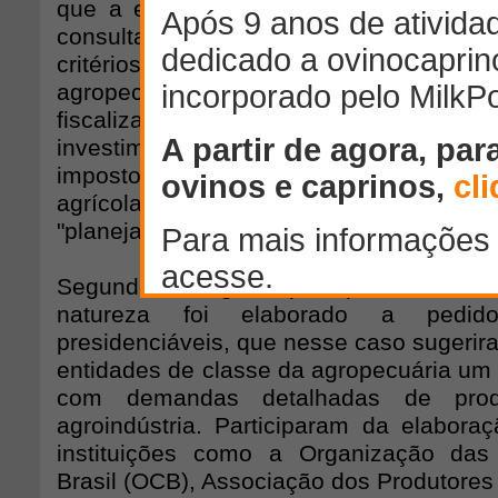
que a escolha de
ministros da Agricu
consulta e aprovação por entidades do 
critérios técnicos; a criação de uma 
agropecuária nos moldes da Receita F
fiscalização; meta anual de 2% do P
investimento em pesquisa agropecuár
impostos embutidos no custo de expor
agrícolas; e que as políticas agrop
"planejamento estratégico" da Presidênci
Segundo Rodrigues, pela primeira vez
natureza foi elaborado a pedid
presidenciáveis, que nesse caso sugerira
entidades de classe da agropecuária u
com demandas detalhadas de produ
agroindústria. Participaram da elabora
instituições como a Organização das
Brasil (OCB), Associação dos Produtores