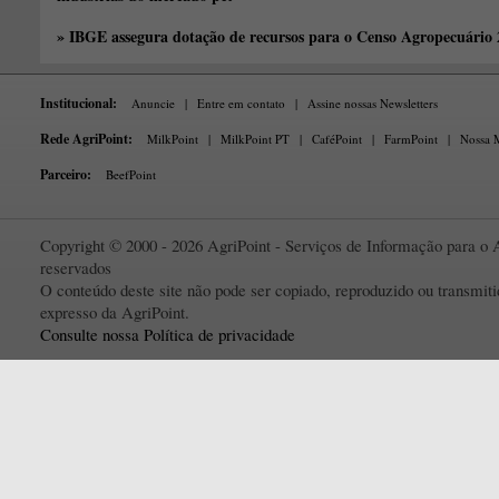
» IBGE assegura dotação de recursos para o Censo Agropecuário
Institucional:
Anuncie
|
Entre em contato
|
Assine nossas Newsletters
Rede AgriPoint:
MilkPoint
|
MilkPoint PT
|
CaféPoint
|
FarmPoint
|
Nossa M
Parceiro:
BeefPoint
Copyright © 2000 - 2026 AgriPoint - Serviços de Informação para o A
reservados
O conteúdo deste site não pode ser copiado, reproduzido ou transmi
expresso da AgriPoint.
Consulte nossa Política de privacidade