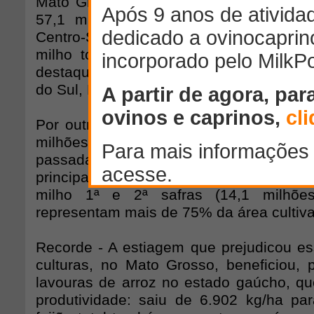
Mato Grosso do Sul. A produção da le
57,1 milhões t, sendo cerca de 90%
Centro-Sul e o restante nas regiões Nor
milho total (1ª e 2ª safras) atingiu 50
destaque para os estados de Mato Gro
do Sul, Paraná, Goiás, Bahia e Tocantins
Por outro lado, a área plantada deste ci
milhões de hectares, aumento de 0,6%
passada, de 47,4 milhões ha. A ex
principalmente, nas lavouras de soja (2
milho 1ª e 2ª safras (14,1 milhõe
representam mais de 75% da área cultiv
Recorde - A estiagem que prejudicou e
culturas, no Mato Grosso, beneficiou, p
lavouras de arroz no estado gaúcho, qu
produtividade: saiu de 6.902 kg/ha pa