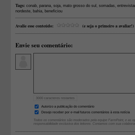
Tags:
,
,
,
,
,
conab
parana
soja
mato grosso do sul
somadas
entrevist
,
,
nordeste
bahia
beneficiou
Avalie esse conteúdo:
(e seja o primeiro a avaliar!)
Envie seu comentário:
3000
caracteres restantes
Autorizo a publicação do comentário
Desejo receber por e-mail futuros comentários à esta notícia
Todos os comentários são moderados pela equipe FarmPoint, e as op
responsabilidade exclusiva dos leitores. Contamos com sua colabora