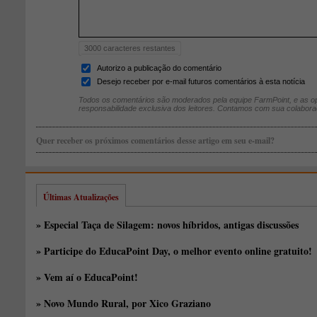
3000
caracteres restantes
Autorizo a publicação do comentário
Desejo receber por e-mail futuros comentários à esta notícia
Todos os comentários são moderados pela equipe FarmPoint, e as op
responsabilidade exclusiva dos leitores. Contamos com sua colabora
Quer receber os próximos comentários desse artigo em seu e-mail?
Últimas Atualizações
» Especial Taça de Silagem: novos híbridos, antigas discussões
» Participe do EducaPoint Day, o melhor evento online gratuito!
» Vem aí o EducaPoint!
» Novo Mundo Rural, por Xico Graziano