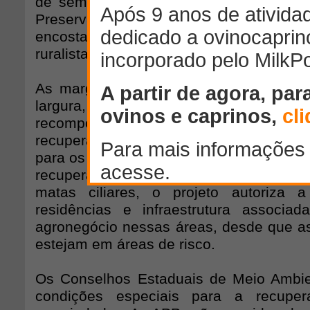
de semana, exige a recuperação de pa
Preservação Permanentes (APPs) às m
encostas de morro, apesar das pres
ruralista.
As margens de rios mais estreitos, de
largura, que já tiverem sido desma
recompor ao menos 15 metros da veg
recuperação obrigatória vai até o limi
para os rios mais largos. Ao mesmo tem
recuperação de uma extensão míni
matas ciliares, o projeto autoriza
residências e infraestrutura associa
agronegócio nessas áreas, desde que a
estejam em áreas de risco.
Os Conselhos Estaduais de Meio Ambie
condições especiais para a recupe