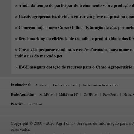
» Ainda dá tempo de participar do treinamento sobre produção d
» Fiscais agropecuários decidem entrar em greve na próxima quar
» Começou hoje o novo Curso Online "Educação de cães por meio 
» Benchmarking da eficiência de trabalho e produtividade das fa
» Curso visa preparar estudantes e recém-formados para atuar no
indústrias do mercado pet
» IBGE assegura dotação de recursos para o Censo Agropecuário
Institucional:
Anuncie
|
Entre em contato
|
Assine nossas Newsletters
Rede AgriPoint:
MilkPoint
|
MilkPoint PT
|
CaféPoint
|
FarmPoint
|
Nossa M
Parceiro:
BeefPoint
Copyright © 2000 - 2026 AgriPoint - Serviços de Informação para o A
reservados