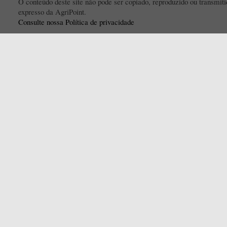
O conteúdo deste site não pode ser copiado, reproduzido ou transmi
expresso da AgriPoint.
Consulte nossa Política de privacidade