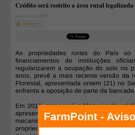
Crédito será restrito a área rural legalizada
postado em 22/11/2011
Comente!!!
As propriedades rurais do País só 
financiamentos de instituições ofici
regularizarem a ocupação do solo no p
anos, prevê a mais recente versão da 
Florestal, apresentada ontem (21) no S
enfrenta a oposição de parte da bancada r
Em 2016, começará o bloqueio do créd
apresentar o cadastro ambiental r
mecanismo para estimular a regulariza
propriedades. O texto, que obteve aval 