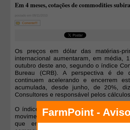
Em 4 meses, cotações de commodities subi
postado em 08/11/2010
Comente!!!
Os preços em dólar das matérias-pr
internacional aumentaram, em média, 
outubro deste ano, segundo o índice C
Bureau (CRB). A perspectiva é de 
continuem acelerando e encerrem es
acumulada, desde junho, de 20%, di
Consultores e responsável pelos cálculos,
O índice CRB é a referência mundial u
movimento dos preços de um conjunto d
que engloba desde metais, energia