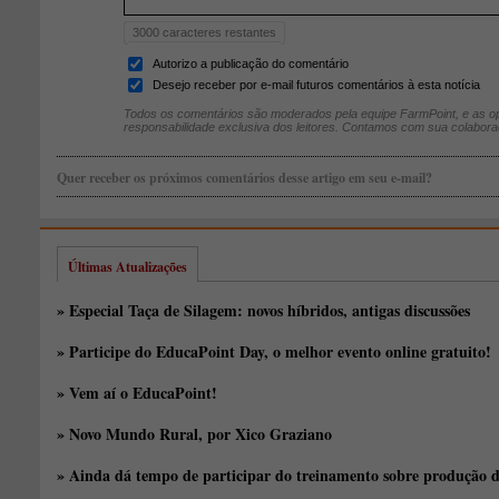
3000
caracteres restantes
Autorizo a publicação do comentário
Desejo receber por e-mail futuros comentários à esta notícia
Todos os comentários são moderados pela equipe FarmPoint, e as op
responsabilidade exclusiva dos leitores. Contamos com sua colabora
Quer receber os próximos comentários desse artigo em seu e-mail?
Últimas Atualizações
» Especial Taça de Silagem: novos híbridos, antigas discussões
» Participe do EducaPoint Day, o melhor evento online gratuito!
» Vem aí o EducaPoint!
» Novo Mundo Rural, por Xico Graziano
» Ainda dá tempo de participar do treinamento sobre produção d