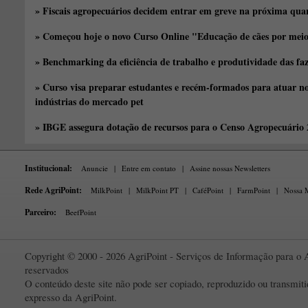
» Fiscais agropecuários decidem entrar em greve na próxima quar
» Começou hoje o novo Curso Online "Educação de cães por meio 
» Benchmarking da eficiência de trabalho e produtividade das fa
» Curso visa preparar estudantes e recém-formados para atuar no
indústrias do mercado pet
» IBGE assegura dotação de recursos para o Censo Agropecuário
Institucional:
Anuncie
|
Entre em contato
|
Assine nossas Newsletters
Rede AgriPoint:
MilkPoint
|
MilkPoint PT
|
CaféPoint
|
FarmPoint
|
Nossa M
Parceiro:
BeefPoint
Copyright © 2000 - 2026 AgriPoint - Serviços de Informação para o A
reservados
O conteúdo deste site não pode ser copiado, reproduzido ou transmi
expresso da AgriPoint.