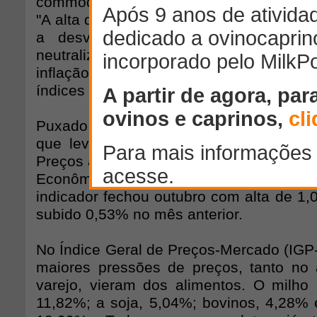
commodities industriais, cotadas em bols
"A alta dos preços das matérias-primas f
a desvalorização do dólar no perío
neutralizar esse movimento. Isso s
inflação de custos pela frente e já come
índices de preços ao consumidor", alerta
Puxado pelos alimentos (carne bovina, f
que leva trigo), além do álcool combust
Preços ao Consumidor da Fundação Insti
Econômicas (IPC-Fipe) dobrou em a
indicador fechou outubro com alta de 1,
subido 0,53% no mês anterior.
No Índice Geral de Preços-Mercado (IGP-
maiores pressões de preços, tanto no
varejo, vieram dos alimentos. O milho
11,82%; a soja, 5,04%; bovinos, 4,28% e