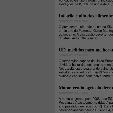
Fundação Getulio Vargas. O indicador
elevações de 8,71% no ano e de 15
Inflação e alta dos aliment
postado em 19/06/2008
O presidente Luiz Inácio Lula da Silv
o ministro da Fazenda, Guido Manteg
do governo. A discussão deve ter com
do atual surto inflacionário.
UE: medidas para melhorar 
postado em 02/06/2008
O setor ovino-caprino da União Europ
devido à baixa do consumo, aumento
Nova Zelândia e sua grande vulnerab
estudo da consultora Ernest&Young 
ovinos e caprinos pode baixar entre
Mapa: renda agrícola deve 
postado em 15/01/2008
A renda projetada para 2008 é de R$ 
Pecuária e Abastecimento (Mapa) par
ano passado que registrou R$ 119,2 b
perdendo apenas para 2003 e 2004, 