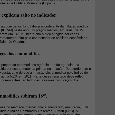
omitê de Política Monetária (Copom).
 explicam salto no indicador
agropecuários foi o fator preponderante da inflação medida
 (IGP-M) neste ano. Os preços médios, em reais, de 15
raram em 14,01% neste ano o pico atingido por essas
antamento feito pelo coordenador de análises econômicas
 Salomão Quadros.
eços das commodities
 preços da commodities agrícolas e não agrícolas na
rcida por essas matérias-primas na inflação. De acordo com o
pectativa é de que a inflação oficial medida pelo Índice de
tinja 5,2% em 2011. Parte desse resultado deve refletir
as commodities, ao lado das pressões nos preços dos
ommodities subiram 16%
imas no mercado internacional aumentaram, em média, 16%
egundo o índice Commodity Research Bureau (CRB). A
ontinuem se acelerando e encerrem este mês com alta