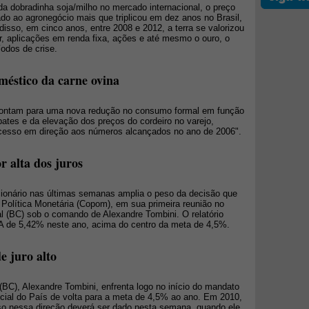
 dobradinha soja/milho no mercado internacional, o preço
do ao agronegócio mais que triplicou em dez anos no Brasil,
disso, em cinco anos, entre 2008 e 2012, a terra se valorizou
r, aplicações em renda fixa, ações e até mesmo o ouro, o
íodos de crise.
éstico da carne ovina
apontam para uma nova redução no consumo formal em função
ates e da elevação dos preços do cordeiro no varejo,
ocesso em direção aos números alcançados no ano de 2006".
 alta dos juros
acionário nas últimas semanas amplia o peso da decisão que
olítica Monetária (Copom), em sua primeira reunião no
 (BC) sob o comando de Alexandre Tombini. O relatório
A de 5,42% neste ano, acima do centro da meta de 4,5%.
e juro alto
(BC), Alexandre Tombini, enfrenta logo no início do mandato
oficial do País de volta para a meta de 4,5% ao ano. Em 2010,
so nessa direção deverá ser dado nesta semana, quando ele