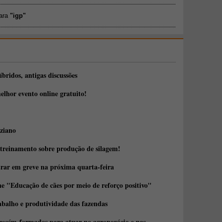
para
"igp"
íbridos, antigas discussões
elhor evento online gratuito!
ziano
 treinamento sobre produção de silagem!
trar em greve na próxima quarta-feira
e "Educação de cães por meio de reforço positivo"
abalho e produtividade das fazendas
 recém-formados para atuar no agronegócio e nas