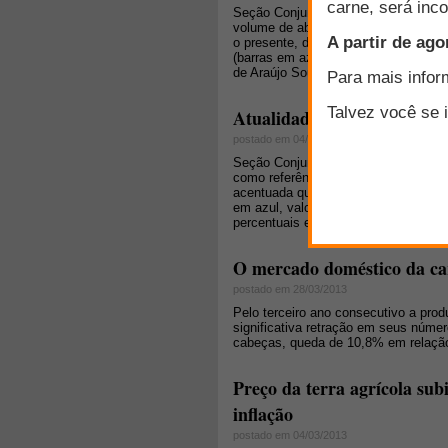
Seção Conjuntura de Mercado: "Após 
volume de abates sob inspeção feder
o presente, de forma que o ano de 2
(barras em azul, valores à esquerda) 
de Araújo Souza.
Atualidades do mercado dom
postado em 04/11/2014
Seção Conjuntura de Mercado: "A pro
como referência os abates sob inspe
acentuada queda em seus números, 
em azul, valores à esquerda) de 129
percentuais em relação aos resultad
O mercado doméstico da ca
postado em 28/03/2013
Pelo terceiro ano consecutivo a prod
significativa retração em seus núm
cabeças, queda de 10,8% em relação
Preço da terra agrícola su
inflação
postado em 04/03/2013