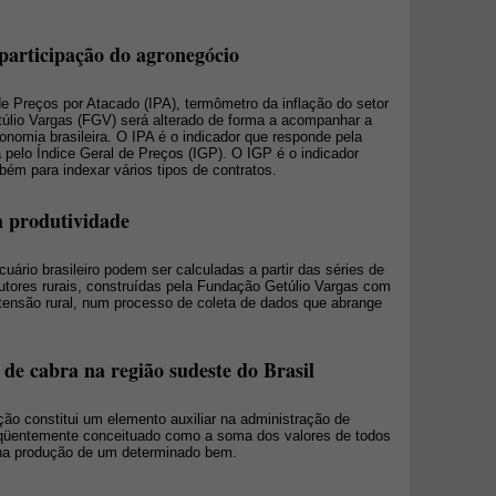
participação do agronegócio
 de Preços por Atacado (IPA), termômetro da inflação do setor
úlio Vargas (FGV) será alterado de forma a acompanhar a
nomia brasileira. O IPA é o indicador que responde pela
 pelo Índice Geral de Preços (IGP). O IGP é o indicador
ém para indexar vários tipos de contratos.
m produtividade
uário brasileiro podem ser calculadas a partir das séries de
utores rurais, construídas pela Fundação Getúlio Vargas com
tensão rural, num processo de coleta de dados que abrange
 de cabra na região sudeste do Brasil
ão constitui um elemento auxiliar na administração de
qüentemente conceituado como a soma dos valores de todos
na produção de um determinado bem.