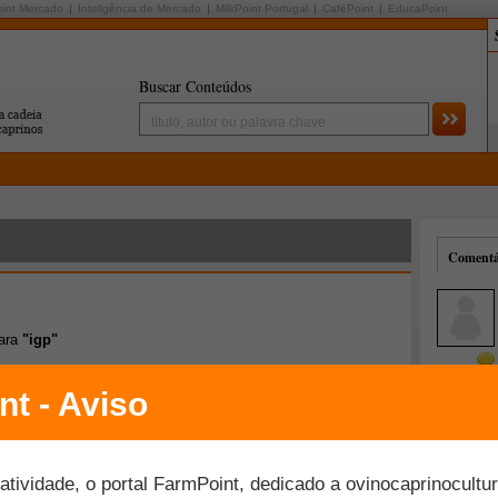
oint Mercado
Inteligência de Mercado
MilkPoint Portugal
CaféPoint
EducaPoint
Buscar Conteúdos
Comentár
para
"igp"
Mais comentados
Melhor avaliados
 para o mercado doméstico da carne ovina