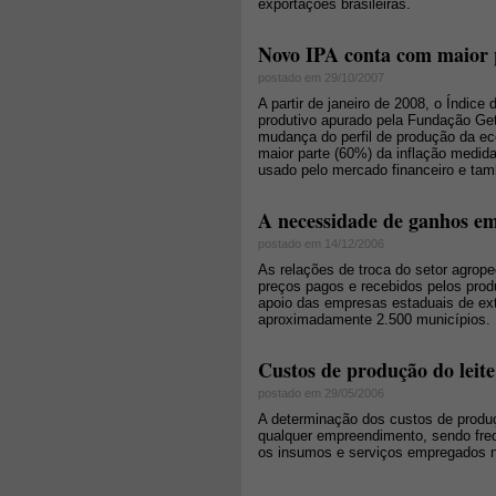
exportações brasileiras.
Novo IPA conta com maior 
postado em 29/10/2007
A partir de janeiro de 2008, o Índice
produtivo apurado pela Fundação Get
mudança do perfil de produção da eco
maior parte (60%) da inflação medida
usado pelo mercado financeiro e tamb
A necessidade de ganhos e
postado em 14/12/2006
As relações de troca do setor agropec
preços pagos e recebidos pelos prod
apoio das empresas estaduais de ex
aproximadamente 2.500 municípios.
Custos de produção do leite
postado em 29/05/2006
A determinação dos custos de produç
qualquer empreendimento, sendo fre
os insumos e serviços empregados 