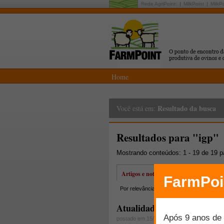
Rede AgriPoint:
MilkPoint
MilkP
Home
Resultado da busca
Você está em:
Resultados para "igp"
Mostrando conteúdos: 1 - 19 de 19 
Artigos e notícias
Por relevância
Por data
Mais lidos
Atualidades e perspectivas
postado em 15/07/2015