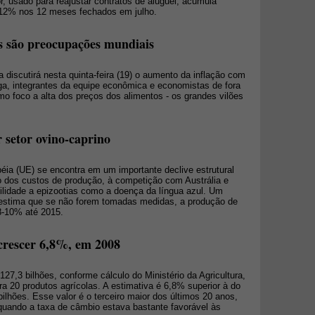
, usado para reajustar contratos de aluguel, acumula
,12% nos 12 meses fechados em julho.
os são preocupações mundiais
a discutirá nesta quinta-feira (19) o aumento da inflação com
a, integrantes da equipe econômica e economistas de fora
o foco a alta dos preços dos alimentos - os grandes vilões
setor ovino-caprino
éia (UE) se encontra em um importante declive estrutural
 dos custos de produção, à competição com Austrália e
ilidade a epizootias como a doença da língua azul. Um
estima que se não forem tomadas medidas, a produção de
 8-10% até 2015.
crescer 6,8%, em 2008
127,3 bilhões, conforme cálculo do Ministério da Agricultura,
a 20 produtos agrícolas. A estimativa é 6,8% superior à do
ilhões. Esse valor é o terceiro maior dos últimos 20 anos,
quando a taxa de câmbio estava bastante favorável às