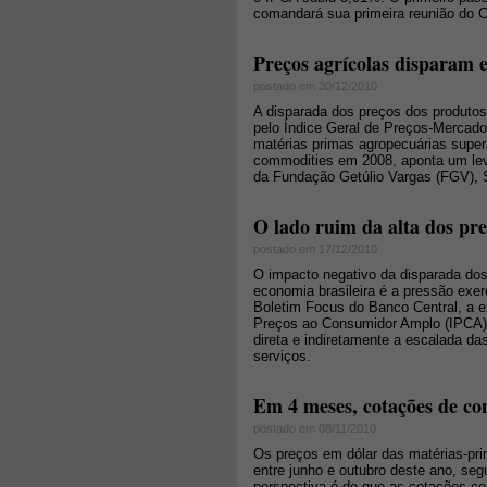
comandará sua primeira reunião do C
Preços agrícolas disparam e
postado em 30/12/2010
A disparada dos preços dos produtos 
pelo Índice Geral de Preços-Mercado
matérias primas agropecuárias supe
commodities em 2008, aponta um lev
da Fundação Getúlio Vargas (FGV),
O lado ruim da alta dos pr
postado em 17/12/2010
O impacto negativo da disparada dos
economia brasileira é a pressão exe
Boletim Focus do Banco Central, a ex
Preços ao Consumidor Amplo (IPCA) a
direta e indiretamente a escalada d
serviços.
Em 4 meses, cotações de c
postado em 08/11/2010
Os preços em dólar das matérias-pr
entre junho e outubro deste ano, s
perspectiva é de que as cotações c