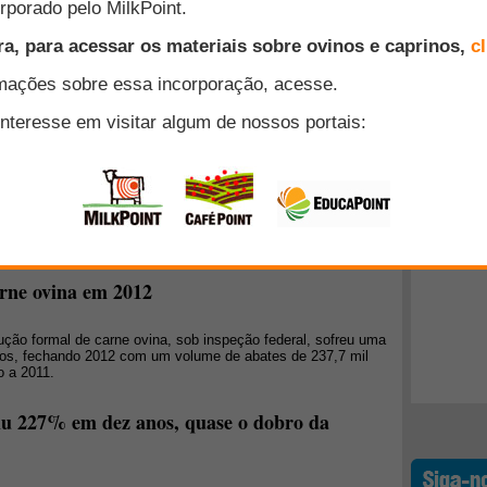
o registro de 334,7 mil cabeças ovinas abatidas em 2009, o
al iniciou um processo sistemático de queda que perdura até
014 fechou com um volume oficial de 95,8 mil cabeças
- o menor valor registrado nos últimos 10 anos", por Daniel
Top 10
+ Lidos
éstico da carne ovina
dução formal de carne ovina no mercado brasileiro, tendo
ção federal, por mais um ano consecutivo, sofreu uma
fechando o ano de 2013 com um volume de abates (barras
,0 mil cabeças, configurando uma queda de 45,7 pontos
os alcançados em 2012", por Daniel de Araújo Souza.
rne ovina em 2012
ução formal de carne ovina, sob inspeção federal, sofreu uma
eros, fechando 2012 com um volume de abates de 237,7 mil
 a 2011.
biu 227% em dez anos, quase o dobro da