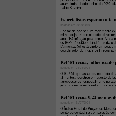
acumulada, desde junho, de 20%, diz
Fabio Silveira.
Especialistas esperam alta 
postado em 20/09/2010
Apesar de não ser um movimento exp
milho, soja, trigo e algodão, deve te
ano. "Há inflação pela frente. Ainda
os IGPs já estão subindo", alerta o d
[Alimentação] está vindo um pouco m
coordenador do Índice de Preços ao
IGP-M recua, influenciado 
postado em 28/08/2008
O IGP-M, que assustou no início do 
alimentos, registrou em agosto defl
agropecuários, especialmente no a
julho, o que havia levado o índice a 
IGP-M recua 0,22 no mês d
postado em 31/07/2008
O Índice Geral de Preços do Mercad
ponto percentual na comparação com