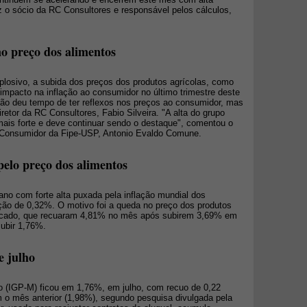
 o sócio da RC Consultores e responsável pelos cálculos,
no preço dos alimentos
losivo, a subida dos preços dos produtos agrícolas, como
r impacto na inflação ao consumidor no último trimestre deste
 não deu tempo de ter reflexos nos preços ao consumidor, mas
iretor da RC Consultores, Fabio Silveira. "A alta do grupo
ais forte e deve continuar sendo o destaque", comentou o
 Consumidor da Fipe-USP, Antonio Evaldo Comune.
pelo preço dos alimentos
ano com forte alta puxada pela inflação mundial dos
ação de 0,32%. O motivo foi a queda no preço dos produtos
tacado, que recuaram 4,81% no mês após subirem 3,69% em
subir 1,76%.
e julho
o (IGP-M) ficou em 1,76%, em julho, com recuo de 0,22
 o mês anterior (1,98%), segundo pesquisa divulgada pela