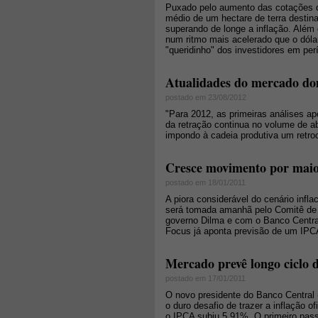
Puxado pelo aumento das cotações da
médio de um hectare de terra destina
superando de longe a inflação. Além 
num ritmo mais acelerado que o dóla
"queridinho" dos investidores em per
Atualidades do mercado dom
postado em 23/08/2012
"Para 2012, as primeiras análises 
da retração continua no volume de ab
impondo à cadeia produtiva um retr
Cresce movimento por maior
postado em 18/01/2011
A piora considerável do cenário infl
será tomada amanhã pelo Comitê de P
governo Dilma e com o Banco Central
Focus já aponta previsão de um IPC
Mercado prevê longo ciclo d
postado em 17/01/2011
O novo presidente do Banco Central 
o duro desafio de trazer a inflação 
o IPCA subiu 5,91%. O primeiro pas