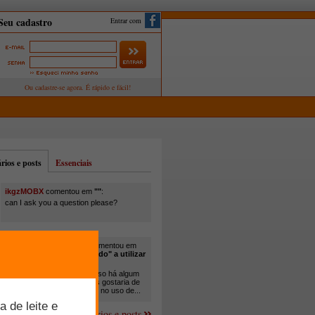
Entrar com
ios e posts
Essenciais
ikgzMOBX
comentou em
""
:
can I ask you a question please?
itamar santos pedreira
comentou em
"Você está sendo "obrigado" a utilizar
cana-de-açúcar na..."
:
Em minha propriedade, já uso há algum
tempo cana com ureia, mas gostaria de
um melhor aprofundamento no uso de...
Mais comentários e posts