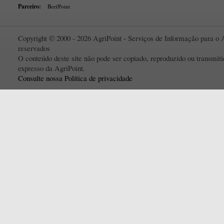
Parceiro:
BeefPoint
Copyright © 2000 - 2026 AgriPoint - Serviços de Informação para o A
reservados
O conteúdo deste site não pode ser copiado, reproduzido ou transmi
expresso da AgriPoint.
Consulte nossa Política de privacidade