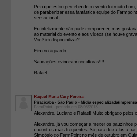
Pelo que estou percebendo o evento foi muito bom,
de parabenizar essa fantástica equipe do Farmpoin
sensacional.
Eu infelizmente não pude comparecer, mas gostaria
ao material do evento e aos vídeos (se houve grava
Você irá disponibilizar?
Fico no aguardo
Saudações ovinocaprinocultoras!!!!
Rafael
Raquel Maria Cury Pereira
Piracicaba - São Paulo - Mídia especializada/imprensa
FarmPoint - postado em 08/05/2013
Alexandre, Luciano e Rafael! Muito obrigado pelos 
Alexandre, já vou começar a mexer os pauzinhos p
encontros mais frequentes. Só para deixá-los a par, 
Simpósio do FarmPoint no mês de outubro em Cuia