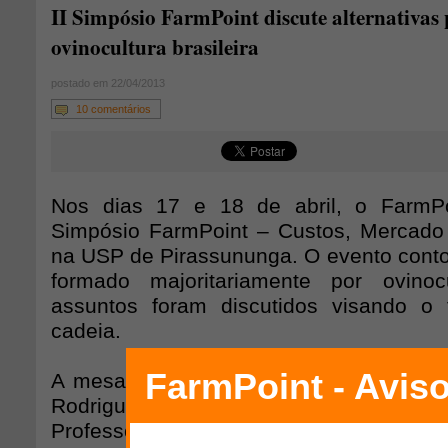
II Simpósio FarmPoint discute alternativas 
ovinocultura brasileira
postado em 22/04/2013
10 comentários
Nos dias 17 e 18 de abril, o FarmPoi
Simpósio FarmPoint – Custos, Mercado
na USP de Pirassununga. O evento cont
formado majoritariamente por ovinoc
assuntos foram discutidos visando o 
cadeia.
A mesa de abertura foi composta por 
Rodrigues, coordenadora do Fa
Professor Doutor Enrico Lippi Orto