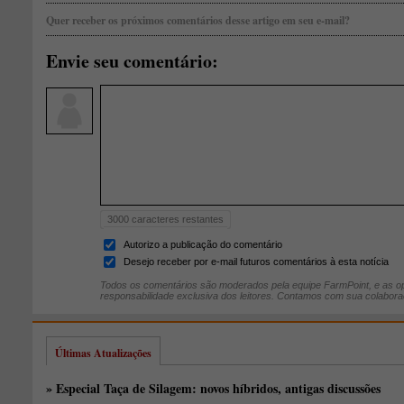
Quer receber os próximos comentários desse artigo em seu e-mail?
Envie seu comentário:
3000
caracteres restantes
Autorizo a publicação do comentário
Desejo receber por e-mail futuros comentários à esta notícia
Todos os comentários são moderados pela equipe FarmPoint, e as op
responsabilidade exclusiva dos leitores. Contamos com sua colabora
Últimas Atualizações
» Especial Taça de Silagem: novos híbridos, antigas discussões