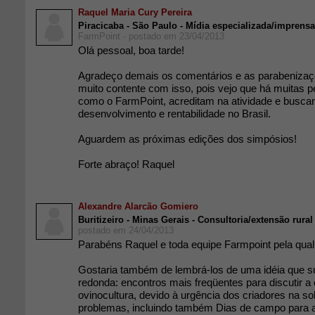
Raquel Maria Cury Pereira
Piracicaba - São Paulo - Mídia especializada/imprensa
FarmPoint - postado em 23/04/2013
Olá pessoal, boa tarde!
Agradeço demais os comentários e as parabenizaç
muito contente com isso, pois vejo que há muitas 
como o FarmPoint, acreditam na atividade e busca
desenvolvimento e rentabilidade no Brasil.
Aguardem as próximas edições dos simpósios!
Forte abraço! Raquel
Alexandre Alarcão Gomiero
Buritizeiro - Minas Gerais - Consultoria/extensão rural
postado em 24/04/2013
Parabéns Raquel e toda equipe Farmpoint pela qual
Gostaria também de lembrá-los de uma idéia que s
redonda: encontros mais freqüentes para discutir a
ovinocultura, devido à urgência dos criadores na s
problemas, incluindo também Dias de campo para 