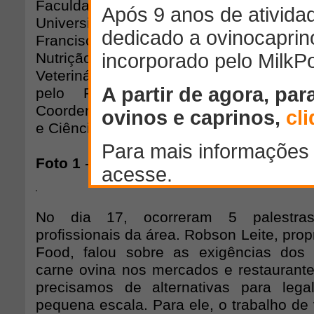
Faculdade de Medicina Veterinária
Universidade de São Paulo, pelo P
Francisco Palma Rennó, Chefe do 
Nutrição e Produção Animal da Facul
Veterinária e Zootecnia da Universidad
pelo Professor Doutor Augusto H
Coordenador do Laboratório de Análise
e Ciência Animal, o LAE da FMVZ/USP.
Foto 1
- Abertura do evento.
No dia 17, ocorreram 5 palestras
profissionais da área. Robson Leite, prop
Food, falou sobre as exigências dos
carne ovina nos mercados e restaurant
precisamos de alternativas para lega
pequena escala. Para ele, o trabalho de