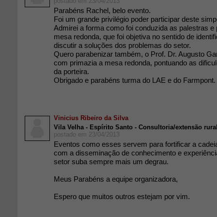
postado em 23/04/2013
Parabéns Rachel, belo evento.
Foi um grande privilégio poder participar deste simp
Admirei a forma como foi conduzida as palestras e 
mesa redonda, que foi objetiva no sentido de identif
discutir a soluções dos problemas do setor.
Quero parabenizar também, o Prof. Dr. Augusto Ga
com primazia a mesa redonda, pontuando as dificul
da porteira.
Obrigado e parabéns turma do LAE e do Farmpont.
Vinicius Ribeiro da Silva
Vila Velha - Espírito Santo - Consultoria/extensão rura
postado em 23/04/2013
Eventos como esses servem para fortificar a cadei
com a disseminação de conhecimento e experiênci
setor suba sempre mais um degrau.
Meus Parabéns a equipe organizadora,
Espero que muitos outros estejam por vim.