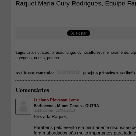
Raquel Maria Cury Rodrigues, Equipe Fa
Tags:
,
,
,
,
,
usp
nutricao
pirassununga
ovinocultores
melhoramento
ufp
,
,
agregado
unesp
parana
Avalie esse conteúdo:
(e seja o primeiro a avaliar!)
Comentários
Luciano Piovesan Leme
Barbacena - Minas Gerais - OUTRA
postado em 22/04/2013
Prezada Raquel,
Parabéns pelo evento e a permanente discussão d
foram abordados são muito importantes para toda c