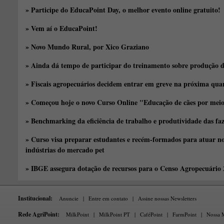
» Participe do EducaPoint Day, o melhor evento online gratuito!
» Vem aí o EducaPoint!
» Novo Mundo Rural, por Xico Graziano
» Ainda dá tempo de participar do treinamento sobre produção d
» Fiscais agropecuários decidem entrar em greve na próxima quar
» Começou hoje o novo Curso Online "Educação de cães por meio 
» Benchmarking da eficiência de trabalho e produtividade das fa
» Curso visa preparar estudantes e recém-formados para atuar no
indústrias do mercado pet
» IBGE assegura dotação de recursos para o Censo Agropecuário
Institucional:
Anuncie
|
Entre em contato
|
Assine nossas Newsletters
Rede AgriPoint:
MilkPoint
|
MilkPoint PT
|
CaféPoint
|
FarmPoint
|
Nossa M