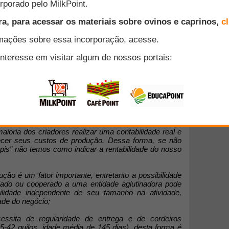
adores de Caprinos e Ovinos das Regiões dos Campos
(NUCCORTE) e ovinocultor, Luciano Piovesan Leme,
mentário para a enquete proposta pelo FarmPoint:
entável?
Abaixo, leia o comentário na íntegra:
tante controverso junto aos criadores por diversas
aioria dos criadores realizar uma contabilidade real e
hecer seus custos de produção. Dessa forma, se não
pis" não temos como indicar a rentabilidade do nosso
ção é um fator importante, entretanto a possibilidade
iado ou cooperado a uma entidade aglutinadora pode
lidade independente de seu tamanho na atividade,
dade do negócio;
ssita de regularidade de entrega e de cordeiros
5-42 quilos, idade média de 145 dias), desta forma é