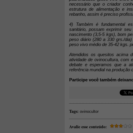
necessário que o criador conh
estrutura de alimentação e i
rebanho, assim é preciso profiss
4) Também é fundamental esco
sanitário, possam exprimir se
nascimento (3,5-5 kgs), bom p
peso diário (280 a 330 grs./di
peso vivo médio de 35-42 kgs. pr
Atendidos os quesitos acima de
atividade de ovinocultura, com 
debate e esperamos que a atua
referência mundial na produção d
Participe você também deixan
Tags:
ovinocultor
Avalie esse conteúdo: