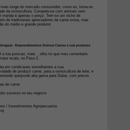
mais longe do mercado consumidor, como eu, torna-se
dade da ovinocultura. Compete-se com animais sem
e manda é apenas o preço. Tem-se um nicho de
ito de tradicionais apreciadores da carne ovina, mas
ão do médio e grande produtor.
- Uruguai - Emprendimentos Ovinos/ Carnes e sub produtos
 a tua posicao, mais ...olha no que meu comentario
aior ecala, no Paso 2.
ba em condicaoes semelhantes a sua.
vidade de producir carne, para a ovinocultura de leite, e
xportando queijosde alta gama para Dubai, com precos
ao de carne
ito sucesso no teu negocio
os / Investimentos Agropecuarios
m.uy