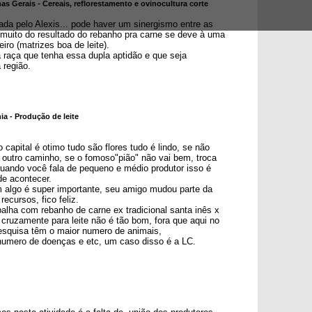
s Gerais - Cereais, reflorestamento e ovinocultura corte
tada pelo Alexis... pode haver um sinergismo entre as
s muito do resultado do rebanho pra carne se deve à uma
ro (matrizes boa de leite).
 raça que tenha essa dupla aptidão e que seja
 região.
ia - Produção de leite
 capital é otimo tudo são flores tudo é lindo, se não
outro caminho, se o fomoso"pião" não vai bem, troca
 quando você fala de pequeno e médio produtor isso é
de acontecer.
m algo é super importante, seu amigo mudou parte da
recursos, fico feliz.
alha com rebanho de carne ex tradicional santa inês x
cruzamente para leite não é tão bom, fora que aqui no
esquisa têm o maior numero de animais,
umero de doenças e etc, um caso disso é a LC.