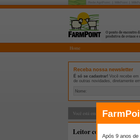
Rede AgriPoint:
MilkPoint
MilkP
Home
Receba nossa newsletter
É só se cadastrar!
Você recebe em p
de outras novidades, diretamente e
Cadeia Produtiva
>
G
Você está em:
Leitor comenta sobre re