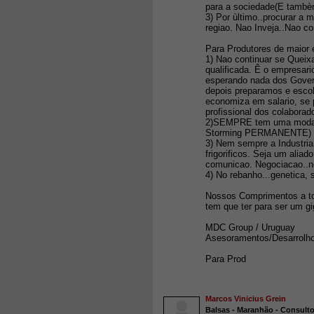
para a sociedade(E tambèm
3) Por ùltimo..procurar
regiao. Nao Inveja..Nao
Para Produtores de maior 
1) Nao continuar se Queix
qualificada. Ê o empresari
esperando nada dos Gover
depois preparamos e esco
economiza em salario, se 
profissional dos colabora
2)SEMPRE tem uma modalid
Storming PERMANENTE)
3) Nem sempre a Industria
frigorificos. Seja um ali
comunicao. Negociacao..n
4) No rebanho...genetica, 
Nossos Comprimentos a tod
tem que ter para ser um g
MDC Group / Uruguay
Asesoramentos/Desarrolho
Para Prod
Marcos Vinicius Grein
Balsas - Maranhão - Consulto