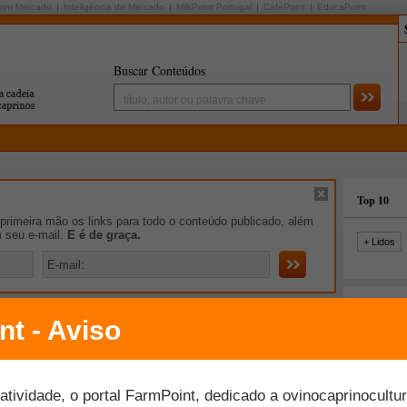
oint Mercado
Inteligência de Mercado
MilkPoint Portugal
CaféPoint
EducaPoint
Buscar Conteúdos
Top 10
rimeira mão os links para todo o conteúdo publicado, além
m seu e-mail.
E é de graça.
+ Lidos
iro de Notícias
ntabilidade da criação de ovinos