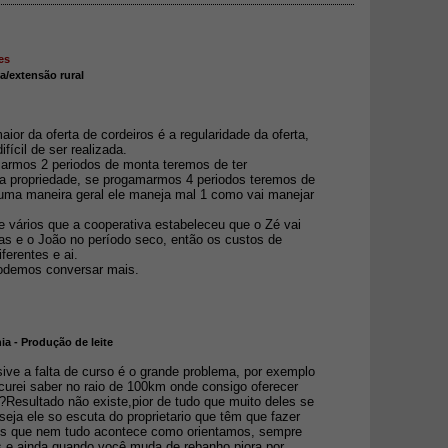
es
ia/extensão rural
ior da oferta de cordeiros é a regularidade da oferta,
fícil de ser realizada.
rmos 2 periodos de monta teremos de ter
a propriedade, se progamarmos 4 periodos teremos de
 uma maneira geral ele maneja mal 1 como vai manejar
e vários que a cooperativa estabeleceu que o Zé vai
as e o João no período seco, então os custos de
ferentes e ai.
odemos conversar mais.
ia - Produção de leite
ive a falta de curso é o grande problema, por exemplo
curei saber no raio de 100km onde consigo oferecer
?Resultado não existe,pior de tudo que muito deles se
seja ele so escuta do proprietario que têm que fazer
os que nem tudo acontece como orientamos, sempre
es e ainda quando você muda de rebanho piora por