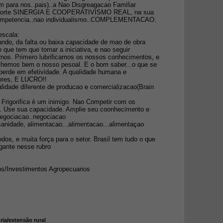
 para nos..pais)..a Nao Disgreagacao Familiar
 a morte SINERGIA E COOPERATIVISMO REAL, na sua
 competencia..nao individualismo..COMPLEMENTACAO.
escala:
ando, da falta ou baixa capacidade de mao de obra
o que tem que tomar a iniciativa, e nao seguir
nos. Primero lubrificamos os nossos conhecimentos, e
lhemos bem o nosso pesoal. E o bom saber...o que se
perde em efetividade. A qualidade humana e
dores, E LUCRO!!
ade diferente de producao e comercializacao(Brain
 Frigorifica è um inimigo. Nao Competir com os
ado. Use sua capacidade. Amplie seu coonhecimento e
egociacao..negociacao
sanidade, alimentacao...alimentacao...alimentaçao
os, e muita força para o setor. Brasil tem tudo o que
igante nesse rubro
s/Investimentos Agropecuarios
ria/extensão rural