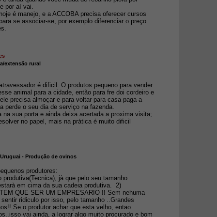
 por aí vai.
hoje é manejo, e a ACCOBA precisa oferecer cursos
 para se associar-se, por exemplo diferenciar o preço
es.
es
ia/extensão rural
travessador é dificil. O produtos pequeno para vender
sse animal para a cidade, então para fre doi cordeiro e
le precisa almoçar e para voltar para casa paga a
a perde o seu dia de serviço na fazenda.
na sua porta e ainda deixa acertada a proxima visita;
solver no papel, mais na prática é muito dificil
 Uruguai - Produção de ovinos
pequenos produtores:
o produtiva(Tecnica), jà que pelo seu tamanho
 estarà em cima da sua cadeia produtiva. 2)
os.TEM QUE SER UM EMPRESARIO !! Sem nehuma
sentir ridiculo por isso, pelo tamanho ..Grandes
s!! Se o produtor achar que esta velho, entao
os..isso vai ainda, a lograr algo muito procurado e bom