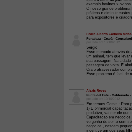
exemplo bovinos x ovinos e
O nosso grande problema 
práticos e diminuir custos
para expositores e criador
Pedro Alberto Carneiro Mend
Fortaleza - Ceará - Consultor
postado em 10/10/2012
Sergio
Esse mercado através do a
um animal, tem que levar e
sua passagem. Na cidade e
passagem de volta. E aind
Ora o atravessador compra 
Esse problema é facil de re
Alexis Reyes
Punta del Este - Maldonado -
postado em 10/10/2012
Em termos Gerais : Para 
1) E primordial capacitaca
produtivo, vai ser ele que
Capacitacao em negoci
vergonha de ser..e sem se 
negocios , nascem pequeno
incentive um dos seus filh