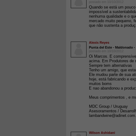
postado em 10/10/2012
Quando se está um pouco 
impossível a sustentabili
nenhuma qualidade e o qu
mercado muito pequeno, fe
que não sustenta a produç
Alexis Reyes
Punta del Este - Maldonado 
postado em 10/10/2012
Oi Marcos. E comprensível
acima. Em Produtores de m
Sempre tem alternativas
Tenho um amigo, que esta
Ele mudou parte de sua ati
hoje, está fabricando e e
muitos boms
E nao abandonou a produc
Meus comprimentos , e mu
MDC Group / Uruguay
Asesoramentos / Desarrolh
lambandwine@adinet.co
Wilson Ashidani