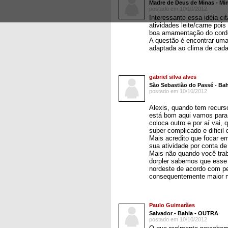
Madre de Deus de Minas - Mina
postado em 10/10/2012
Interessante essa idéia ci
atividades leite/carne poi
boa amamentação do cordei
A questão é encontrar uma
adaptada ao clima de cada
gabriel silva alves
São Sebastião do Passé - Bah
postado em 10/10/2012
Alexis, quando tem recurso
está bom aqui vamos para 
coloca outro e por aí vai,
super complicado e dificil 
Mais acredito que focar e
sua atividade por conta de 
Mais não quando você trab
dorpler sabemos que esse 
nordeste de acordo com p
consequentemente maior n
Paulo Guimarães
Salvador - Bahia - OUTRA
postado em 10/10/2012