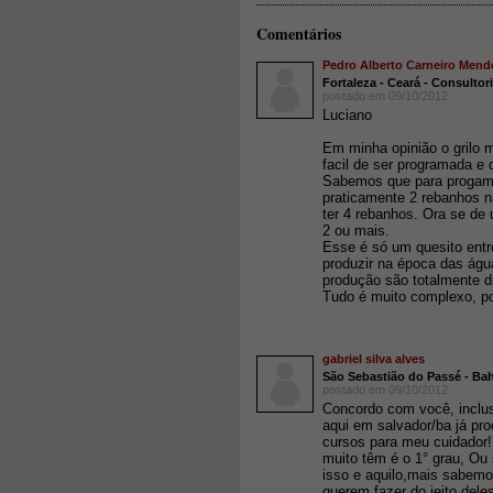
Comentários
Pedro Alberto Carneiro Mend
Fortaleza - Ceará - Consultor
postado em 09/10/2012
Luciano
Em minha opinião o grilo ma
facil de ser programada e di
Sabemos que para progama
praticamente 2 rebanhos n
ter 4 rebanhos. Ora se de
2 ou mais.
Esse é só um quesito entr
produzir na época das águ
produção são totalmente di
Tudo é muito complexo, p
gabriel silva alves
São Sebastião do Passé - Bah
postado em 09/10/2012
Concordo com você, inclus
aqui em salvador/ba já pro
cursos para meu cuidador!
muito têm é o 1° grau, Ou 
isso e aquilo,mais sabem
querem fazer do jeito del