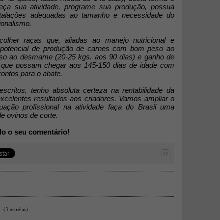
eça sua atividade, programe sua produção, possua
nstalações adequadas ao tamanho e necessidade do
ionalismo.
lher raças que, aliadas ao manejo nutricional e
u potencial de produção de carnes com bom peso ao
eso ao desmame (20-25 kgs. aos 90 dias) e ganho de
a) que possam chegar aos 145-150 dias de idade com
ontos para o abate.
scritos, tenho absoluta certeza na rentabilidade da
excelentes resultados aos criadores. Vamos ampliar o
ção profissional na atividade faça do Brasil uma
e ovinos de corte.
do o seu comentário!
(3 estrelas)