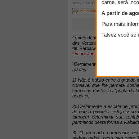
postado em 09/10/2012
27 comentários
O presidente do Núcleo de Cri
das Vertentes e Zona da Mata 
de Barbacena/MG, enviou um co
Ovinocaprinocultura: atividade r
"Certamente este é um tema bas
razões:
1) Não é hábito entre a grande m
confiável que lhe permita con
temos os custos na "ponta do lá
negócio;
2) Certamente a escala de produ
de que o produtor esteja assoc
também determinar sua rentabi
permitindo desta forma a viabili
3) O mercado comprador nece
padronizados (peso vivo entre 3