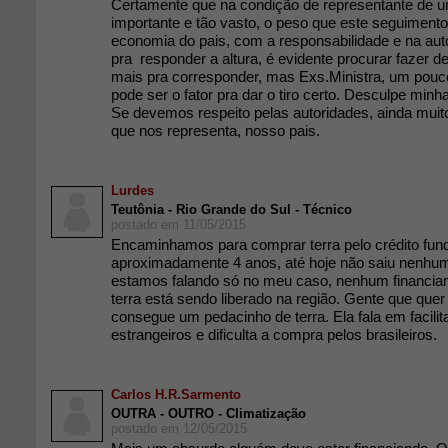
Certamente que na condição de representante de 
importante e tão vasto, o peso que este seguimento
economia do pais, com a responsabilidade e na aut
pra responder a altura, é evidente procurar fazer d
mais pra corresponder, mas Exs.Ministra, um pouc
pode ser o fator pra dar o tiro certo. Desculpe minha
Se devemos respeito pelas autoridades, ainda muit
que nos representa, nosso pais.
Lurdes
Teutônia - Rio Grande do Sul - Técnico
postado em 11/05/2015
Encaminhamos para comprar terra pelo crédito fundi
aproximadamente 4 anos, até hoje não saiu nenhu
estamos falando só no meu caso, nenhum financia
terra está sendo liberado na região. Gente que quer
consegue um pedacinho de terra. Ela fala em facilit
estrangeiros e dificulta a compra pelos brasileiros.
Carlos H.R.Sarmento
OUTRA - OUTRO - Climatização
postado em 12/05/2015