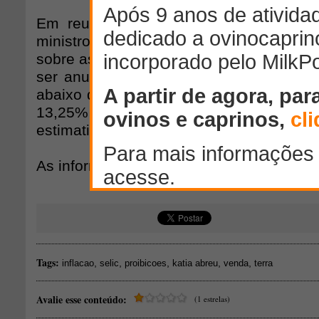
Em reunião com a Bancada Ruralista
ministro da Fazenda, Joaquim Levy, t
sobre as demandas do campo. Disse que 
ser anunciada para o Plano Safra 2015/
abaixo da taxa básica de juros (Selic), 
13,25% ao ano, porém acima da inflaç
estimativas apontam para um patamar d
As informações são do Jornal Valor Econ
Tags:
,
,
,
,
,
inflacao
selic
proibicoes
katia abreu
venda
terra
Avalie esse conteúdo:
(1 estrelas)