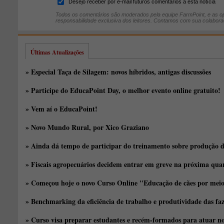
Desejo receber por e-mail futuros comentários à esta notícia
Todos os comentários são moderados pela equipe FarmPoint, e as op
responsabilidade exclusiva dos leitores. Contamos com sua colabora
Últimas Atualizações
» Especial Taça de Silagem: novos híbridos, antigas discussões
» Participe do EducaPoint Day, o melhor evento online gratuito!
» Vem aí o EducaPoint!
» Novo Mundo Rural, por Xico Graziano
» Ainda dá tempo de participar do treinamento sobre produção d
» Fiscais agropecuários decidem entrar em greve na próxima quar
» Começou hoje o novo Curso Online "Educação de cães por meio 
» Benchmarking da eficiência de trabalho e produtividade das fa
» Curso visa preparar estudantes e recém-formados para atuar no