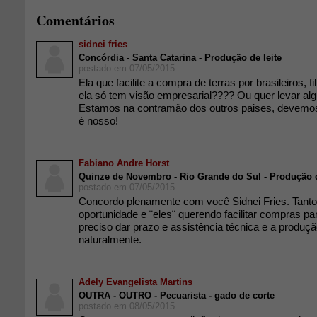
Comentários
sidnei fries
Concórdia - Santa Catarina - Produção de leite
postado em 07/05/2015
Ela que facilite a compra de terras por brasileiros, fi
ela só tem visão empresarial???? Ou quer levar al
Estamos na contramão dos outros paises, devemos
é nosso!
Fabiano Andre Horst
Quinze de Novembro - Rio Grande do Sul - Produção d
postado em 07/05/2015
Concordo plenamente com você Sidnei Fries. Tant
oportunidade e ¨eles¨ querendo facilitar compras pa
preciso dar prazo e assistência técnica e a produç
naturalmente.
Adely Evangelista Martins
OUTRA - OUTRO - Pecuarista - gado de corte
postado em 08/05/2015