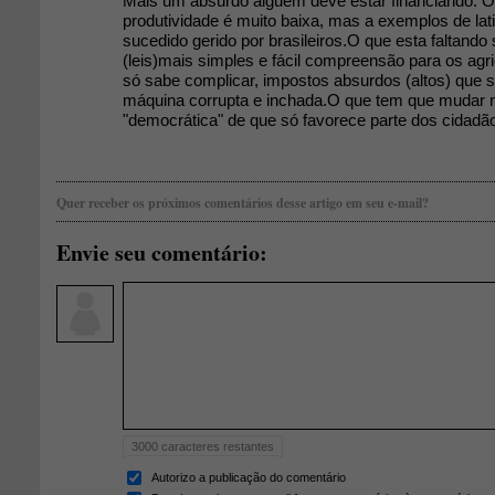
Mais um absurdo alguém deve estar financiando. O
produtividade é muito baixa, mas a exemplos de lat
sucedido gerido por brasileiros.O que esta faltand
(leis)mais simples e fácil compreensão para os agr
só sabe complicar, impostos absurdos (altos) que 
máquina corrupta e inchada.O que tem que mudar n
"democrática" de que só favorece parte dos cidadã
Quer receber os próximos comentários desse artigo em seu e-mail?
Envie seu comentário:
3000
caracteres restantes
Autorizo a publicação do comentário