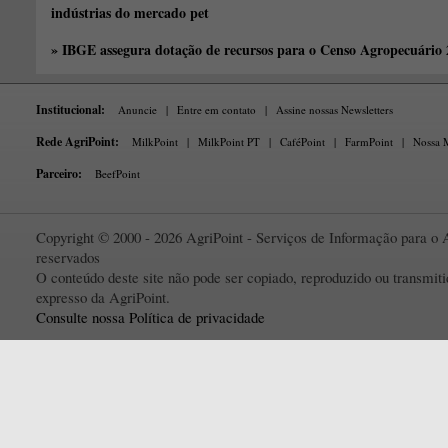
indústrias do mercado pet
» IBGE assegura dotação de recursos para o Censo Agropecuário
Institucional:
Anuncie
|
Entre em contato
|
Assine nossas Newsletters
Rede AgriPoint:
MilkPoint
|
MilkPoint PT
|
CaféPoint
|
FarmPoint
|
Nossa M
Parceiro:
BeefPoint
Copyright © 2000 - 2026 AgriPoint - Serviços de Informação para o A
reservados
O conteúdo deste site não pode ser copiado, reproduzido ou transmi
expresso da AgriPoint.
Consulte nossa Política de privacidade