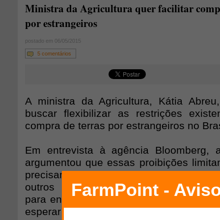
Ministra da Agricultura quer facilitar comp
por estrangeiros
postado em 06/05/2015
5 comentários
A ministra da Agricultura, Kátia Abreu
buscar flexibilizar as restrições exist
compra de terras por estrangeiros no Bras
Em entrevista à agência Bloomberg, a
argumentou que essas proibições limita
precisam ser retiradas. Ela afirmou estar
outros ministérios e com a Advocaci
para encontrar alternativas para essa re
esperar avanços satisfatórios nessas di