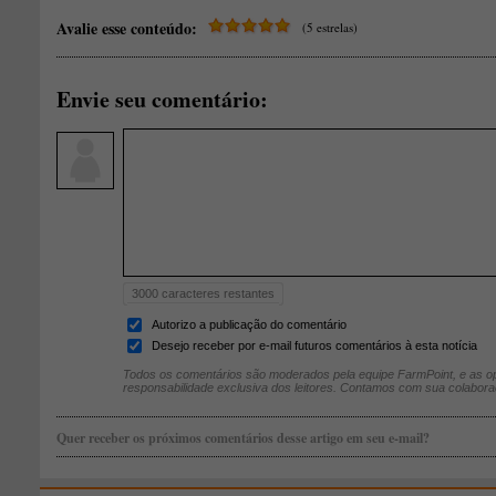
Avalie esse conteúdo:
(5 estrelas)
Envie seu comentário:
3000
caracteres restantes
Autorizo a publicação do comentário
Desejo receber por e-mail futuros comentários à esta notícia
Todos os comentários são moderados pela equipe FarmPoint, e as op
responsabilidade exclusiva dos leitores. Contamos com sua colabora
Quer receber os próximos comentários desse artigo em seu e-mail?