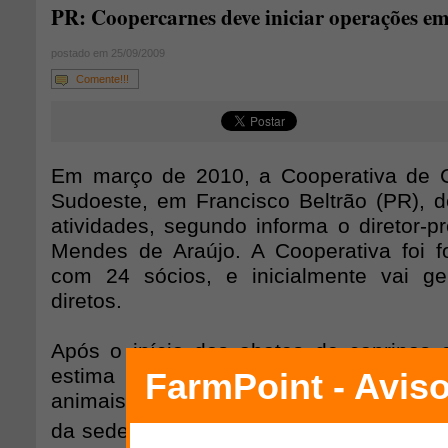
PR: Coopercarnes deve iniciar operações em
postado em 25/09/2009
Comente!!!
Em março de 2010, a Cooperativa de 
Sudoeste, em Francisco Beltrão (PR), de
atividades, segundo informa o diretor-p
Mendes de Araújo. A Cooperativa foi 
com 24 sócios, e inicialmente vai g
diretos.
Após o início dos abates de caprinos 
estima que, por mês, deverão passa
animais pelo frigorífico. A área utilizad
da sede da cooperativa é de 12 hectare