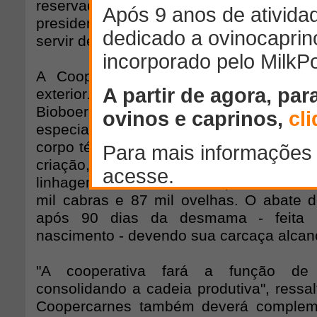
reservados especialmente para o frigo
presidente, a Expobel de 2010 deverá se
servir de vitrine na divulgação da carne d
A Coopercarnes vai atuar tanto no 
exterior. A principal produção do frigor
Bioboer 7/8, com certificação de p
especiais e embutidos. Para que isso se 
corpo técnico da cooperativa trabalha n
criação, especializados em matrizes e re
linhagem. Para isso, a cooperativa dev
mil cabras e 87 mil ovelhas. O abate 
após 90 dias da desmama - feita 
nascimento - devendo sua carcaça alcan
"A cooperativa fará a função de c
consolidando a cadeia produtiva", ressal
Coopercarnes também deverá complem