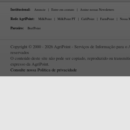
Institucional:
Anuncie
|
Entre em contato
|
Assine nossas Newsletters
Rede AgriPoint:
MilkPoint
|
MilkPoint PT
|
CaféPoint
|
FarmPoint
|
Nossa M
Parceiro:
BeefPoint
Copyright © 2000 - 2026 AgriPoint - Serviços de Informação para o A
reservados
O conteúdo deste site não pode ser copiado, reproduzido ou transmi
expresso da AgriPoint.
Consulte nossa Política de privacidade