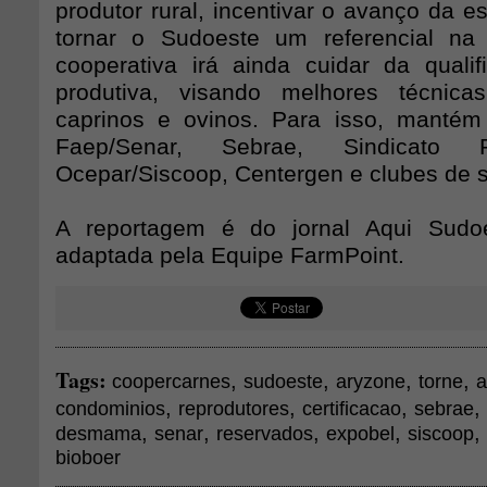
produtor rural, incentivar o avanço da es
tornar o Sudoeste um referencial na 
cooperativa irá ainda cuidar da quali
produtiva, visando melhores técnic
caprinos e ovinos. Para isso, mantém
Faep/Senar, Sebrae, Sindicato Ru
Ocepar/Siscoop, Centergen e clubes de s
A reportagem é do jornal Aqui Sudo
adaptada pela Equipe FarmPoint.
Tags:
,
,
,
,
coopercarnes
sudoeste
aryzone
torne
a
,
,
,
,
condominios
reprodutores
certificacao
sebrae
,
,
,
,
,
desmama
senar
reservados
expobel
siscoop
bioboer