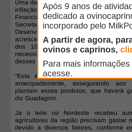
Uma das formas é o PGPAF – para ter m
inflação mais baixa”, explica o diretor 
Financiamento e Proteção da Prod
Secretaria da Agricultura Familiar 
Desenvolvimento Agrário, João Luiz Gua
acrescenta: “Temos vários produtos qu
dos 10%. Isso devido à mudança 
necessidade que a sociedade tem de 
desses produtos.”
“Esta é uma ação que permite que
antecipadamente, assegurando aos a
plantam esses produtos, que haverá ga
diz Guadagnin.
Já o leite no Nordeste recebeu au
agricultores da região precisam gastar 
devido a diversos fatores, conforme e