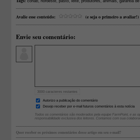
Tags:
,
,
,
,
,
,
conab
nordeste
pasto
leite
produtores
animais
garantia de
Avalie esse conteúdo:
(e seja o primeiro a avaliar!)
Envie seu comentário:
3000
caracteres restantes
Autorizo a publicação do comentário
Desejo receber por e-mail futuros comentários à esta notícia
Todos os comentários são moderados pela equipe FarmPoint, e as op
responsabilidade exclusiva dos leitores. Contamos com sua colabora
Quer receber os próximos comentários desse artigo em seu e-mail?