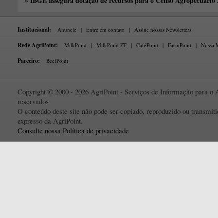
» IBGE assegura dotação de recursos para o Censo Agropecuário
Institucional:
Anuncie
|
Entre em contato
|
Assine nossas Newsletters
Rede AgriPoint:
MilkPoint
|
MilkPoint PT
|
CaféPoint
|
FarmPoint
|
Nossa M
Parceiro:
BeefPoint
Copyright © 2000 - 2026 AgriPoint - Serviços de Informação para o A
reservados
O conteúdo deste site não pode ser copiado, reproduzido ou transmi
expresso da AgriPoint.
Consulte nossa Política de privacidade