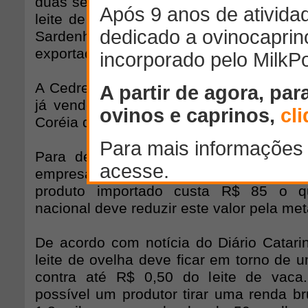
duas semanas na Europa, onde foi confe
leite de ovelha em seis países, princip
Sardenha, na Itália, onde cerca de 6
exportada para os EUA.
A Cedrense pretende começar pelo mer
já vende alguns produtos de queijo de 
Coréia do Sul, Taiwan e Arábia Saudita.
Para despertar o interesse do consumi
empresa vai importar queijo de ovelha de
produto importado custa R$ 85 o qu
nacional deve reduzir este valor pela me
De acordo com notícia do Diário Catari
leite de ovelha deve ficar em torno de u
contra até R$ 0,50 do leite de vaca
possível um produtor tirar uma renda b