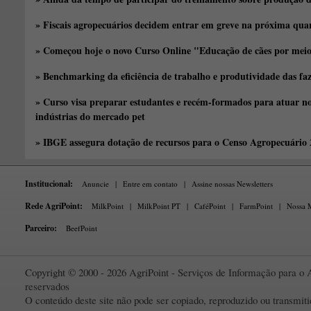
» Fiscais agropecuários decidem entrar em greve na próxima quar
» Começou hoje o novo Curso Online "Educação de cães por meio 
» Benchmarking da eficiência de trabalho e produtividade das fa
» Curso visa preparar estudantes e recém-formados para atuar no
indústrias do mercado pet
» IBGE assegura dotação de recursos para o Censo Agropecuário
Institucional:
Anuncie
|
Entre em contato
|
Assine nossas Newsletters
Rede AgriPoint:
MilkPoint
|
MilkPoint PT
|
CaféPoint
|
FarmPoint
|
Nossa M
Parceiro:
BeefPoint
Copyright © 2000 - 2026 AgriPoint - Serviços de Informação para o A
reservados
O conteúdo deste site não pode ser copiado, reproduzido ou transmi