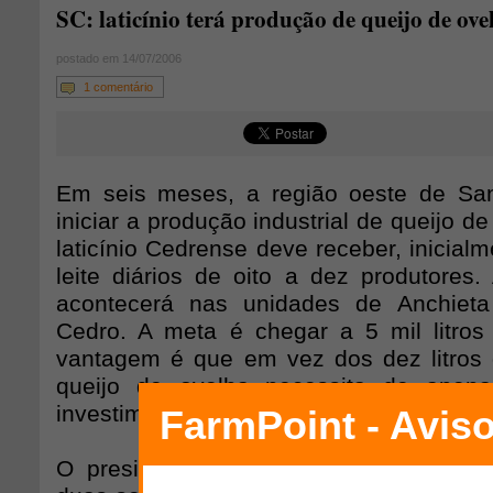
SC: laticínio terá produção de queijo de ove
postado em 14/07/2006
1 comentário
Em seis meses, a região oeste de San
iniciar a produção industrial de queijo de
laticínio Cedrense deve receber, inicialm
leite diários de oito a dez produtores. 
acontecerá nas unidades de Anchiet
Cedro. A meta é chegar a 5 mil litro
vantagem é que em vez dos dez litros d
queijo de ovelha necessita de apenas
investimento no projeto é de R$ 1 milhão
O presidente do laticínio, Acari Luiz M