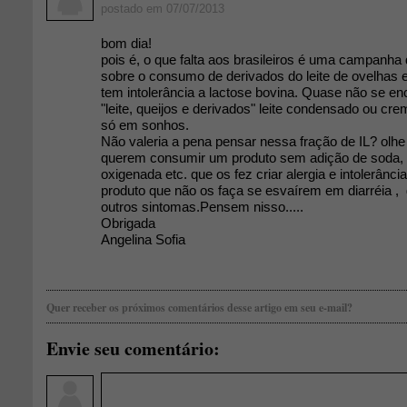
postado em 07/07/2013
bom dia!
pois é, o que falta aos brasileiros é uma campanha
sobre o consumo de derivados do leite de ovelhas 
tem intolerância a lactose bovina. Quase não se en
"leite, queijos e derivados" leite condensado ou creme 
só em sonhos.
Não valeria a pena pensar nessa fração de IL? olh
querem consumir um produto sem adição de soda, 
oxigenada etc. que os fez criar alergia e intolerânci
produto que não os faça se esvaírem em diarréia , 
outros sintomas.Pensem nisso.....
Obrigada
Angelina Sofia
Quer receber os próximos comentários desse artigo em seu e-mail?
Envie seu comentário: