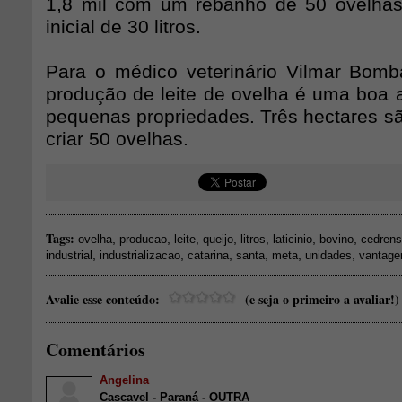
1,8 mil com um rebanho de 50 ovelha
inicial de 30 litros.
Para o médico veterinário Vilmar Bomb
produção de leite de ovelha é uma boa a
pequenas propriedades. Três hectares sã
criar 50 ovelhas.
Tags:
,
,
,
,
,
,
,
ovelha
producao
leite
queijo
litros
laticinio
bovino
cedren
,
,
,
,
,
,
industrial
industrializacao
catarina
santa
meta
unidades
vantag
Avalie esse conteúdo:
(e seja o primeiro a avaliar!)
Comentários
Angelina
Cascavel - Paraná - OUTRA