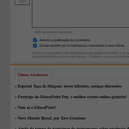
3000
caracteres restantes
Autorizo a publicação do comentário
Desejo receber por e-mail futuros comentários à esta notícia
Todos os comentários são moderados pela equipe FarmPoint, e as op
responsabilidade exclusiva dos leitores. Contamos com sua colabora
Últimas Atualizações
» Especial Taça de Silagem: novos híbridos, antigas discussões
» Participe do EducaPoint Day, o melhor evento online gratuito!
» Vem aí o EducaPoint!
» Novo Mundo Rural, por Xico Graziano
» Ainda dá tempo de participar do treinamento sobre produção d