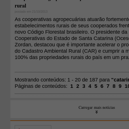
rural
postado em 21/10/2013
As cooperativas agropecuárias atuarão fortemente
estabelecimentos rurais de seus cooperados fren
novo Código Florestal brasileiro. O presidente d
Cooperativas do Estado de Santa Catarina (Oces
Zordan, destacou que é importante acelerar o pr
do Cadastro Ambiental Rural (CAR) e cumprir a m
100% das propriedades rurais do país em um pra
Mostrando conteúdos: 1 - 20 de 187 para
"catari
Páginas de conteúdos:
1
2
3
4
5
6
7
8
9
1
Carregar mais notícias