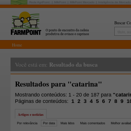
Rede AgriPoint:
MilkPoint
MilkPoint Mercado
Inteligência de Mercado
Buscar Co
Home
Resultado da busca
Você está em:
Resultados para "catarina"
Mostrando conteúdos: 1 - 20 de 187 para
"catari
Páginas de conteúdos:
1
2
3
4
5
6
7
8
9
1
Artigos e notícias
Por relevância
Por data
Mais lidos
Mais comentados
Melhor avalia