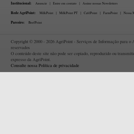
Institucional:
Anuncie
|
Entre em contato
|
Assine nossas Newsletters
Rede AgriPoint:
MilkPoint
|
MilkPoint PT
|
CaféPoint
|
FarmPoint
|
Nossa M
Parceiro:
BeefPoint
Copyright © 2000 - 2026 AgriPoint - Serviços de Informação para o A
reservados
O conteúdo deste site não pode ser copiado, reproduzido ou transmi
expresso da AgriPoint.
Consulte nossa Política de privacidade