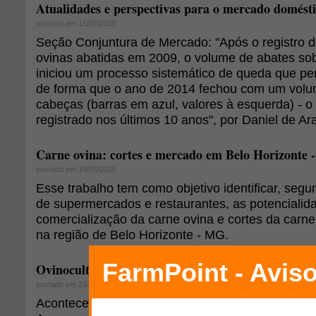
Atualidades e perspectivas para o mercado domésti
postado em 15/07/2015
Seção Conjuntura de Mercado: "Após o registro d
ovinas abatidas em 2009, o volume de abates sob
iniciou um processo sistemático de queda que per
de forma que o ano de 2014 fechou com um volume
cabeças (barras em azul, valores à esquerda) - o
registrado nos últimos 10 anos", por Daniel de Ar
Carne ovina: cortes e mercado em Belo Horizonte -
postado em 19/05/2015
Esse trabalho tem como objetivo identificar, seg
de supermercados e restaurantes, as potencialida
comercialização da carne ovina e cortes da carn
na região de Belo Horizonte - MG.
Ovinocultura leiteira será discutida na ExpoLondr
postado em 23/03/2015
Acontece entre os dias 9 a 19 de abril a edição 