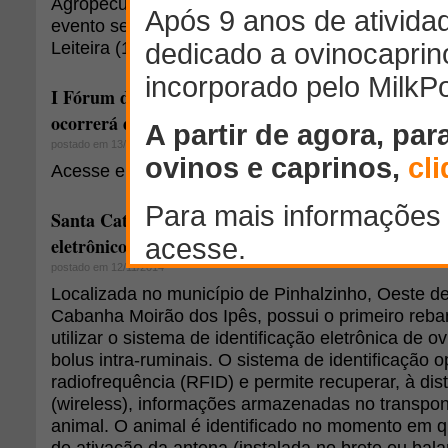
Agropecuária e Industrial de Londrina - ExpoLond
evento será realizado o I Seminário Paranaense 
Leiteira (18/04).
I Fórum de Produção Ovina do Extremo Oeste de 
ocorrerá dias 10 e 11 de abril
postado em 13/03/2015
Acesse e confira a programação completa do eve
Santa Catarina possui rebanho de ovinos identific
eletrônico
postado em 12/11/2014
Localizada no município de Pinhalzinho, Oeste de
Cabanha Moirão dos Ipês, possui o primeiro reba
utilizar o sistema de identificação eletrônica de o
bolus intra-ruminais. O sistema de identificação o
radiofrequência (RFID) e permite recuperar, à dis
(wireless), informações armazenadas no transpo
animal. O animal é identificado no momento em 
de ativação da antena (instalada no brete ou bal