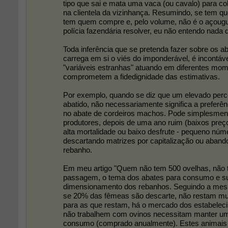
tipo que sai e mata uma vaca (ou cavalo) para co
na clientela da vizinhança. Resumindo, se tem q
tem quem compre e, pelo volume, não é o açougue
polícia fazendária resolver, eu não entendo nada 
Toda inferência que se pretenda fazer sobre os a
carrega em si o viés do imponderável, é incontáv
"variáveis estranhas" atuando em diferentes mo
comprometem a fidedignidade das estimativas.
Por exemplo, quando se diz que um elevado perc
abatido, não necessariamente significa a preferên
no abate de cordeiros machos. Pode simplesmente
produtores, depois de uma ano ruim (baixos preço
alta mortalidade ou baixo desfrute - pequeno núme
descartando matrizes por capitalização ou aban
rebanho.
Em meu artigo "Quem não tem 500 ovelhas, não t
passagem, o tema dos abates para consumo e s
dimensionamento dos rebanhos. Seguindo a mesma
se 20% das fêmeas são descarte, não restam mui
para as que restam, há o mercado dos estabele
não trabalhem com ovinos necessitam manter um
consumo (comprado anualmente). Estes animais