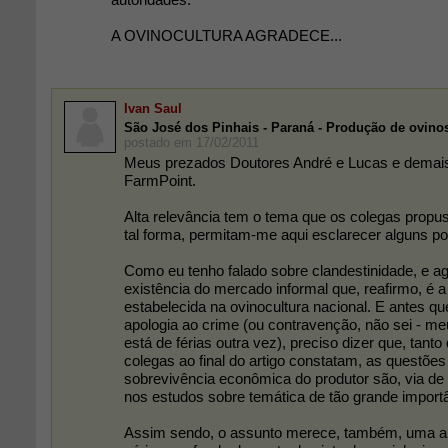
A OVINOCULTURA AGRADECE...
Ivan Saul
São José dos Pinhais - Paraná - Produção de ovino
postado em 17/02/2011
Meus prezados Doutores André e Lucas e demais
FarmPoint.
Alta relevância tem o tema que os colegas prop
tal forma, permitam-me aqui esclarecer alguns po
Como eu tenho falado sobre clandestinidade, e a
existência do mercado informal que, reafirmo, é a
estabelecida na ovinocultura nacional. E antes qu
apologia ao crime (ou contravenção, não sei - meu
está de férias outra vez), preciso dizer que, tant
colegas ao final do artigo constatam, as questões 
sobrevivência econômica do produtor são, via de
nos estudos sobre temática de tão grande import
Assim sendo, o assunto merece, também, uma 