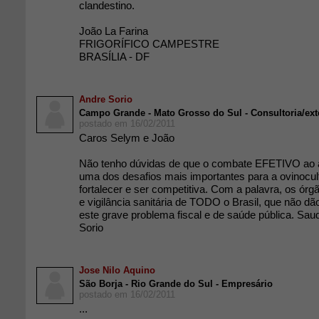
clandestino.
João La Farina
FRIGORÍFICO CAMPESTRE
BRASÍLIA - DF
Andre Sorio
Campo Grande - Mato Grosso do Sul - Consultoria/ext
postado em 16/02/2011
Caros Selym e João
Não tenho dúvidas de que o combate EFETIVO ao a
uma dos desafios mais importantes para a ovinocult
fortalecer e ser competitiva. Com a palavra, os órgã
e vigilância sanitária de TODO o Brasil, que não dã
este grave problema fiscal e de saúde pública. Sau
Sorio
Jose Nilo Aquino
São Borja - Rio Grande do Sul - Empresário
postado em 16/02/2011
...