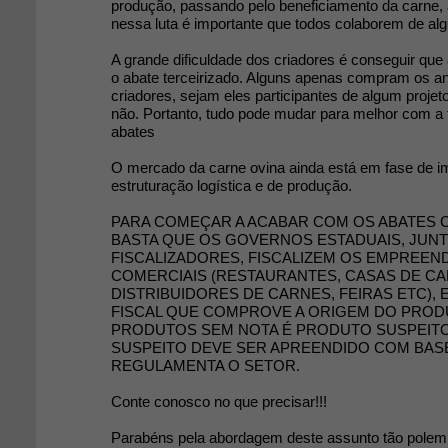
produção, passando pelo beneficiamento da carne,
nessa luta é importante que todos colaborem de al
A grande dificuldade dos criadores é conseguir que a
o abate terceirizado. Alguns apenas compram os an
criadores, sejam eles participantes de algum projet
não. Portanto, tudo pode mudar para melhor com a 
abates
O mercado da carne ovina ainda está em fase de i
estruturação logística e de produção.
PARA COMEÇAR A ACABAR COM OS ABATES 
BASTA QUE OS GOVERNOS ESTADUAIS, JU
FISCALIZADORES, FISCALIZEM OS EMPREE
COMERCIAIS (RESTAURANTES, CASAS DE CA
DISTRIBUIDORES DE CARNES, FEIRAS ETC), E
FISCAL QUE COMPROVE A ORIGEM DO PRODU
PRODUTOS SEM NOTA É PRODUTO SUSPEIT
SUSPEITO DEVE SER APREENDIDO COM BASE
REGULAMENTA O SETOR.
Conte conosco no que precisar!!!
Parabéns pela abordagem deste assunto tão polemi