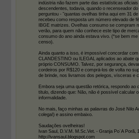
indústria não fazem parte das estatísticas oficiai
descendentes, todavia, quando o recenseador d
perguntou - "quantas ovelhas tinha aqui em 31 d
recebeu como resposta um número elevado de fê
IBGE matrizes. Ovelhas consumo se compram nas
verão, para quem não conhece este tipo de merc
consumo do ano ainda estava vivo. (*se bem me 
censo).
Ainda quanto a isso, é impossível concordar com
CLANDESTINO ou ILEGAL aplicados ao abate qu
próprio CONSUMO. Talvez, por segurança, dev
cordeiros por R$120 e comprá-los de volta no s
de brinde, nos livramos dos pelegos, vísceras e 
Embora seja uma questão retórica, respondo ao 
título, dizendo que: Não, não é possível calcular
informalidade.
No mais, faço minhas as palavras do José Nilo 
colega!) e assino embaixo.
Saudações ovelheiras!
Ivan Saul, D.V.M. M.Sc.Vet. - Granja Po´A Porã, 
http://ivansaul.blogspot.com