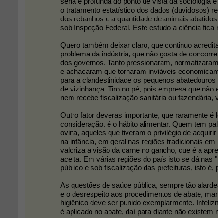
séria e profunda do ponto de vista da sociologia e
o tratamento estatístico dos dados (duvidosos) r
dos rebanhos e a quantidade de animais abatido
sob Inspeção Federal. Este estudo a ciência fica
Quero também deixar claro, que continuo acredit
problema da indústria, que não gosta de concorre
dos governos. Tanto pressionaram, normatizaram,
e achacaram que tornaram inviáveis economica
para a clandestinidade os pequenos abatedouros 
de vizinhança. Tiro no pé, pois empresa que não 
nem recebe fiscalização sanitária ou fazendária, v
Outro fator deveras importante, que raramente é
consideração, é o hábito alimentar. Quem tem pa
ovina, aqueles que tiveram o privilégio de adquiri
na infância, em geral nas regiões tradicionais em
valoriza a visão da carne no gancho, que é a apr
aceita. Em várias regiões do país isto se dá nas "f
público e sob fiscalização das prefeituras, isto é,
As questões de saúde pública, sempre tão alarde
e o desrespeito aos procedimentos de abate, man
higiênico deve ser punido exemplarmente. Infeli
é aplicado no abate, daí para diante não existem 