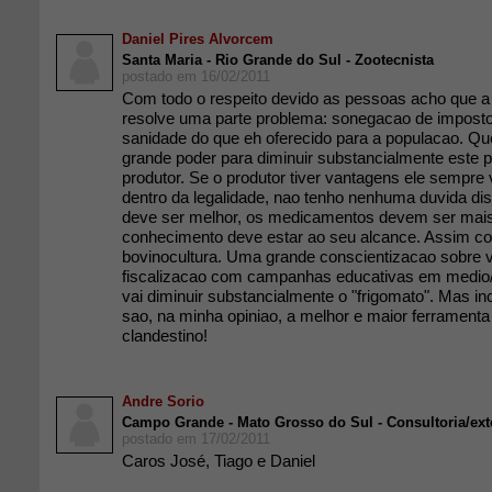
Daniel Pires Alvorcem
Santa Maria - Rio Grande do Sul - Zootecnista
postado em 16/02/2011
Com todo o respeito devido as pessoas acho que a
resolve uma parte problema: sonegacao de impostos
sanidade do que eh oferecido para a populacao.
grande poder para diminuir substancialmente este 
produtor. Se o produtor tiver vantagens ele sempre 
dentro da legalidade, nao tenho nenhuma duvida di
deve ser melhor, os medicamentos devem ser mais
conhecimento deve estar ao seu alcance. Assim 
bovinocultura. Uma grande conscientizacao sobre 
fiscalizacao com campanhas educativas em medio
vai diminuir substancialmente o "frigomato". Mas in
sao, na minha opiniao, a melhor e maior ferramenta 
clandestino!
Andre Sorio
Campo Grande - Mato Grosso do Sul - Consultoria/ext
postado em 17/02/2011
Caros José, Tiago e Daniel