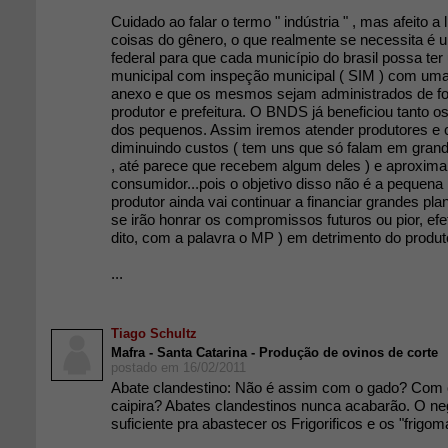
Cuidado ao falar o termo " indústria " , mas afeito 
coisas do gênero, o que realmente se necessita é u
federal para que cada município do brasil possa te
municipal com inspeção municipal ( SIM ) com uma
anexo e que os mesmos sejam administrados de fo
produtor e prefeitura. O BNDS já beneficiou tanto os
dos pequenos. Assim iremos atender produtores e
diminuindo custos ( tem uns que só falam em grande
, até parece que recebem algum deles ) e aproxima
consumidor...pois o objetivo disso não é a pequena 
produtor ainda vai continuar a financiar grandes pla
se irão honrar os compromissos futuros ou pior, efe
dito, com a palavra o MP ) em detrimento do produt
...
Tiago Schultz
Mafra - Santa Catarina - Produção de ovinos de corte
postado em 16/02/2011
Abate clandestino: Não é assim com o gado? Com 
caipira? Abates clandestinos nunca acabarão. O ne
suficiente pra abastecer os Frigorificos e os "frigoma