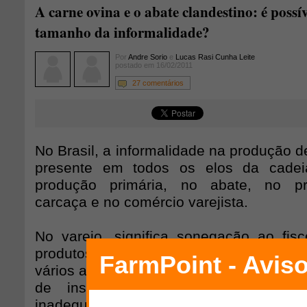
A carne ovina e o abate clandestino: é possív
tamanho da informalidade?
Por
Andre Sorio
e
Lucas Rasi Cunha Leite
postado em 16/02/2011
27 comentários
No Brasil, a informalidade na produção d
presente em todos os elos da cadei
produção primária, no abate, no p
carcaça e no comércio varejista.
No varejo, significa sonegação ao fis
produtos sem inspeção sanitária. Na indú
vários agravantes: aquisição de animais
de inspeção sanitária durante o ab
inadequado quanto aos padrões de