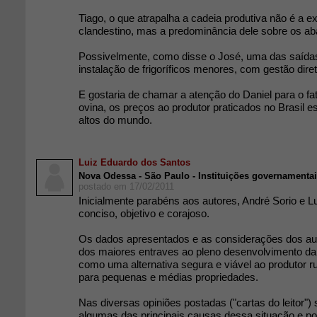
Tiago, o que atrapalha a cadeia produtiva não é a e
clandestino, mas a predominância dele sobre os ab
Possivelmente, como disse o José, uma das saídas s
instalação de frigoríficos menores, com gestão dire
E gostaria de chamar a atenção do Daniel para o fa
ovina, os preços ao produtor praticados no Brasil 
altos do mundo.
Luiz Eduardo dos Santos
Nova Odessa - São Paulo - Instituições governamenta
postado em 17/02/2011
Inicialmente parabéns aos autores, André Sorio e Lu
conciso, objetivo e corajoso.
Os dados apresentados e as considerações dos a
dos maiores entraves ao pleno desenvolvimento da 
como uma alternativa segura e viável ao produtor r
para pequenas e médias propriedades.
Nas diversas opiniões postadas ("cartas do leitor")
algumas das principais causas dessa situação e pos