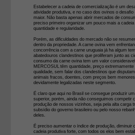
Estabelecer a cadeia de comercialização é um desa
atividade produtiva, e no caso dos ovinos o desafi
maior. Não basta apenas abrir mercados de consum
preciso primeiro organizar um pouco mais a cadeia
quantidade e regularidade.
Porém, as dificuldades do mercado não se resume
dentro da propriedade. A carne ovina vem enfrenta
concorrência com a carne uruguaia já ha algum te
abatedouros clandestinos que proliferam junto as c
consumo da carne ovina tem um valor consideravel
MERCOSUL têm quantidade, preço extremamente c
qualidade, sem falar dos clandestinos que disputa
animais fracos, doentes, com preços bem menore
devidamente legalizadas neste segmento.
É claro que aqui no Brasil se consegue produzir um
superior, porém, ainda não conseguimos competir 
produção de nossos vizinhos, seja pela alta carga tri
subsídio do governo brasileiro ou pelo nosso reban
deles.
É preciso aumentar o índice de produção, diminuir 
cadeia produtiva forte, com todos os elos bem esta