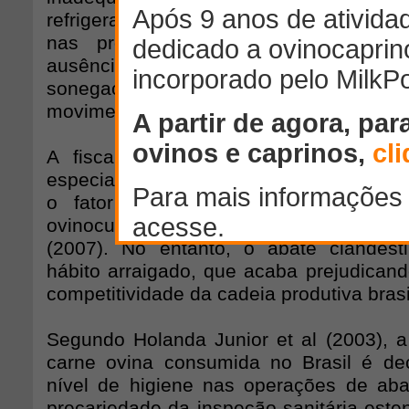
refrigeração do produto, e, por fim, sone
nas propriedades rurais, a informa
ausência de inspeção sanitária no m
sonegação ao fisco e falta de 
movimentação de animais aos órgãos de 
A fiscalização do abate clandestino 
especialistas, empresários e formadore
o fator sistêmico mais relevante p
ovinocultura em pesquisa nacional re
(2007). No entanto, o abate clandest
hábito arraigado, que acaba prejudican
competitividade da cadeia produtiva brasi
Segundo Holanda Junior et al (2003), 
carne ovina consumida no Brasil é de
nível de higiene nas operações de aba
precariedade da inspeção sanitária este