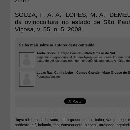
2010.
SOUZA, F. A. A.; LOPES, M. A.; DEMEU
da ovinocultura no estado de São Paul
Viçosa, v. 55, n. 5, 2008.
Saiba mais sobre os autores desse conteúdo
Andre Sorio
Campo Grande - Mato Grosso do Sul
engenheiro-agrônomo, M.Sc. em Agronegócios, consultor em prod
pasto de ovinos e bovinos, com experiência em toda a América do
Lucas Rasi Cunha Leite
Campo Grande - Mato Grosso do S
Pesquisa/ensino
Tags:
,
,
,
,
,
,
informalidade
sorio
mato grosso do sul
bahia
varejo
ibge
i
,
,
,
,
,
,
,
nordeste
sif
holanda
fao
consequente
bianchi
arraigado
agroindu