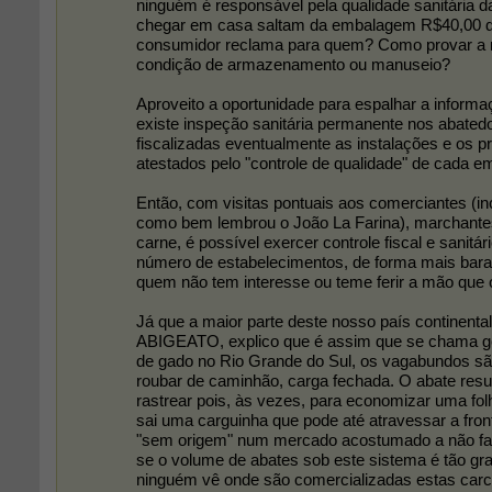
ninguém é responsável pela qualidade sanitária 
chegar em casa saltam da embalagem R$40,00 de
consumidor reclama para quem? Como provar a 
condição de armazenamento ou manuseio?
Aproveito a oportunidade para espalhar a inform
existe inspeção sanitária permanente nos abatedo
fiscalizadas eventualmente as instalações e os 
atestados pelo "controle de qualidade" de cada e
Então, com visitas pontuais aos comerciantes (in
como bem lembrou o João La Farina), marchantes 
carne, é possível exercer controle fiscal e sanitá
número de estabelecimentos, de forma mais barata
quem não tem interesse ou teme ferir a mão que 
Já que a maior parte deste nosso país continent
ABIGEATO, explico que é assim que se chama g
de gado no Rio Grande do Sul, os vagabundos sã
roubar de caminhão, carga fechada. O abate resu
rastrear pois, às vezes, para economizar uma folh
sai uma carguinha que pode até atravessar a front
"sem origem" num mercado acostumado a não faz
se o volume de abates sob este sistema é tão gr
ninguém vê onde são comercializadas estas carc