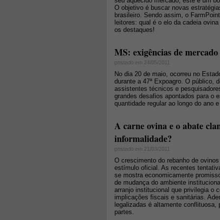
seu aquecido mercado, este é um bo
O objetivo é buscar novas estratégi
brasileiro. Sendo assim, o FarmPoin
leitores: qual é o elo da cadeia ovi
os destaques!
MS: exigências de mercado 
postado em 24/05/2011
No dia 20 de maio, ocorreu no Estad
durante a 47ª Expoagro. O público, d
assistentes técnicos e pesquisadore
grandes desafios apontados para o e
quantidade regular ao longo do ano 
A carne ovina e o abate cla
informalidade?
postado em 21/03/2011
O crescimento do rebanho de ovinos 
estímulo oficial. As recentes tentati
se mostra economicamente promissor
de mudança do ambiente instituciona
arranjo institucional que privilegia o
implicações fiscais e sanitárias. Ade
legalizadas é altamente conflituosa
partes.