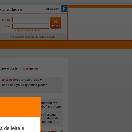
Entrar com
ios e posts
Essenciais
ikgzMOBX
comentou em
""
:
can I ask you a question please?
itamar santos pedreira
comentou em
"Você está sendo "obrigado" a utilizar
cana-de-açúcar na..."
:
Em minha propriedade, já uso há algum
tempo cana com ureia, mas gostaria de
um melhor aprofundamento no uso de...
Mais comentários e posts