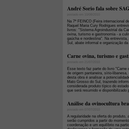
André Sorio fala sobre SAG
postado em 10/08/2010
Na 7ª FEINCO (Feira internacional d
Raquel Maria Cury Rodrigues entrevis
livros: "Sistema Agroindustrial da C
ovina, turismo e gastronomia - a culi
gaúcha e nordestina". Na entrevista
Sul, abate informal e organização da 
Carne ovina, turismo e gast
postado em 21/07/2010
Esse texto faz parte do livro "Carne
de origem pantaneira, sírio-libanesa,
desta obra é analisar a potencialid
Mato Grosso do Sul, trazendo infor
considerada produto típico do estado
que será resumido e disponibilizado p
Análise da ovinocultura bra
postado em 07/07/2010
A regularidade na oferta do produto,
serão cumpridos a partir do momento
coordenação e um equilíbrio na part