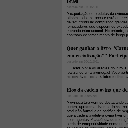
Brasil
postado em 04/11/2011
A exportação de produtos da ovinocu
bilhões todos os anos e está em cr
devem continuar comprando grandes 
fornecedores que dispõem de exceden
mercado internacional. No entanto,
contratos de fornecimento de longo
Quer ganhar o livro "Carne
comercialização"? Particip
postado em 26/10/2011
O FarmPoint e os autores do livro "C
realizando uma promoção! Você parti
responsáveis pelas 5 fotos melhor av
Elos da cadeia ovina que 
postado em 29/06/2011
A ovinocultura vem se destacando c
porém, apresenta diversas falhas na 
produção formal e os padrões de seg
que a cadeia produtiva ovina tiver u
seus agentes. A ausência de interaç
perda de competitividade como um to