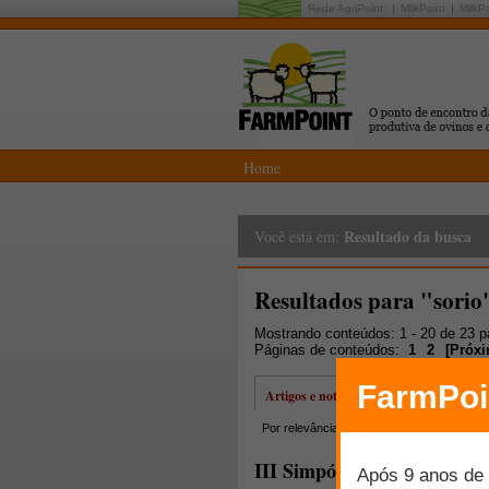
Rede AgriPoint:
MilkPoint
MilkP
Home
Resultado da busca
Você está em:
Resultados para "sorio
Mostrando conteúdos: 1 - 20 de 23 
Páginas de conteúdos:
1
2
[
Próx
Artigos e notícias
Por relevância
Por data
Mais lidos
III Simpósio FarmPoint pro