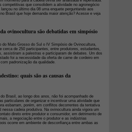
m momento para a cadeia ovina ser analisada e repensada.
as competitivas que consolidem a atividade no agronegócio
t lançou no último dia 08 uma enquete perguntando aos
na no Brasil que hoje demanda maior atenção? Acesse e veja
da ovinocultura são debatidas em simpósio
o do Mato Grosso do Sul o IV Simpósio de Ovinocultura,
e cerca de 250 participantes, entre produtores, estudantes,
s, assistiram a palestras e participaram de debates. Um dos
stado foi a necessidade da oferta de carne de cordeiro em
e com padronização da qualidade.
ndestino: quais são as causas da
do Brasil, ao longo dos anos, não foi acompanhado de
vas particulares de organizar e incentivar uma atividade que
a esbarram, porém, em conflitos decorrentes da tentativa
l nessa cadeia produtiva. Na ovinocultura ainda vigora um
 contato direto entre produtor e consumidor, em detrimento de
mais, a negociação entre o produtor e as indústrias
, pois ocorre em ambiente de desconfiança entre ambas as