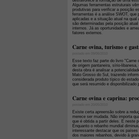
desfavorece a formação de uma estra
Algumas ferramentas estruturais vê
produtivas para verificar a posição
ferramentas é a análise SWOT, que po
aplicadas e a situação atual na qual
são determinadas pela posição atual
internos. Já as oportunidades e ame
fatores externos.
Carne ovina, turismo e gast
postado em 09/06/2010
Esse texto faz parte do livro "Carne
de origem pantaneira, sírio-libanesa,
desta obra é analisar a potencialid
Mato Grosso do Sul, trazendo infor
considerada produto típico do estado
que será resumido e disponibilizado p
Carne ovina e caprina: pro
postado em 20/05/2010
Existe certa apreensão sobre a redu
merece ser mudada. Não importa qua
que é obtida a partir deles. E neste 
Enquanto o rebanho mundial diminu
interessante destacar que os paíse
dos maiores rebanhos, devido à grand