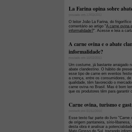
La Farina opina sobre abate
postado em 17/02/2011
O leitor João La Farina, do frigorífic
comentário ao artigo "
A carne ovina 
informalidade?
". Acesse e leia a cart
A carne ovina e o abate cla
informalidade?
postado em 16/02/2011
Um costume, já bastante arraigado n
abate clandestino. O hábito de pres
esse tipo de carne em eventos festiv
a crença, entre os consumidores, de
qualidade, têm favorecido o mercado 
carne ovina no Brasil. Mas é bom le
que os produtores têm para garantir
Carne ovina, turismo e gas
postado em 01/11/2010
Esse texto faz parte do livro "Carne
de origem pantaneira, sírio-libanesa,
desta obra é analisar a potencialid
Mato Grosso do Sul, trazendo infor