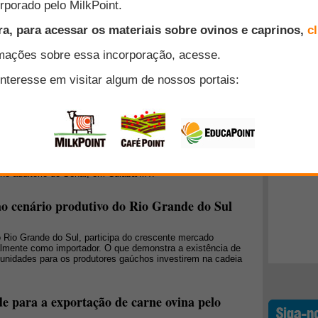
oint realizou em Cuiabá/MT o III Simpósio FarmPoint -
Top 10
foi realizado no auditório do Senar e contou com o apoio da
produtores de ovinos e pesquisadores da área. Acesse e
e deixando a sua opinião!
+ Lidos
ré Sorio discutirá a evolução da ovinocultura
 e as ameaças
conhecimentos na área da ovinocultura e discutir a situação
Simpósio FarmPoint: mercado, custos e manejo, será realizado
 no auditório do Senar, em Cuiabá/MT.
ao cenário produtivo do Rio Grande do Sul
 Rio Grande do Sul, participa do crescente mercado
palmente como importador. O que demonstra a existência de
unidades para os produtores gaúchos investirem na cadeia
de para a exportação de carne ovina pelo