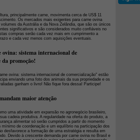
ltura, principalmente carne, movimenta cerca de US$ 11
escimento. Os mercados mais exigentes para carne ovina
volumes da Austrália e da Nova Zelândia, que são os únicos
tes significativos e são considerados muito confiáveis no
 estas compras serão cada vez mais em cumprimento a
 prazo e cada vez menos com aquisições eventuais.
 ovina: sistema internacional de
e da promoção!
arne ovina: sistema internacional de comercialização" estão
cipa enviando uma foto dos animais da sua propriedade e os
aliadas ganham o livro! Não fique fora dessa! Participe!
demandam maior atenção
omo uma atividade em expansão no agronegócio brasileiro,
sua cadeia produtiva. A regularidade na oferta do produto, a
urança alimentar só serão cumpridos a partir do momento
m mínimo de coordenação e um equilíbrio na participação dos
ão desfavorece a formação de uma estratégia e resulta em
do. Devido à crescente demanda por carne ovina no Brasil e