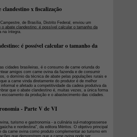
 clandestino x fiscalização
o Campestre, de Brasília, Distrito Federal, enviou um
e o abate clandestino: é possível calcular o tamanho da
a na íntegra.
ndestino: é possível calcular o tamanho da
as cidades brasileiras, é o consumo de carne oriunda do
entear amigos com carne ovina da fazenda e de consumir
os, o domínio da técnica de abate pelas populações rurais e
 que a carne vinda diretamente do produtor é de melhor
informal e afetado a competitividade da cadeia produtiva da
mbrar que o abate clandestino é, muitas vezes, a única forma
 o escoamento da produção e o abastecimento das cidades.
tronomia - Parte V de VI
 ovina, turismo e gastronomia - a culinária sul-matogrossense
 gaúcha e nordestina", da editora Méritos. O objetivo principal
ade da carne ovina como produto complementar ao turismo em
mações que demonstrem que a carne ovina pode ser