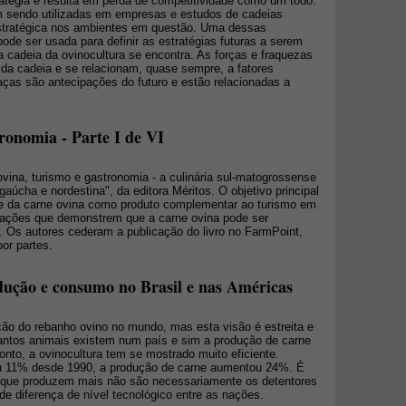
tégia e resulta em perda de competitividade como um todo.
m sendo utilizadas em empresas e estudos de cadeias
 estratégica nos ambientes em questão. Uma dessas
de ser usada para definir as estratégias futuras a serem
 a cadeia da ovinocultura se encontra. As forças e fraquezas
 da cadeia e se relacionam, quase sempre, a fatores
aças são antecipações do futuro e estão relacionadas a
ronomia - Parte I de VI
 ovina, turismo e gastronomia - a culinária sul-matogrossense
 gaúcha e nordestina", da editora Méritos. O objetivo principal
ade da carne ovina como produto complementar ao turismo em
mações que demonstrem que a carne ovina pode ser
. Os autores cederam a publicação do livro no FarmPoint,
or partes.
dução e consumo no Brasil e nas Américas
ção do rebanho ovino no mundo, mas esta visão é estreita e
ntos animais existem num país e sim a produção de carne
ponto, a ovinocultura tem se mostrado muito eficiente.
iu 11% desde 1990, a produção de carne aumentou 24%. É
s que produzem mais não são necessariamente os detentores
e diferença de nível tecnológico entre as nações.