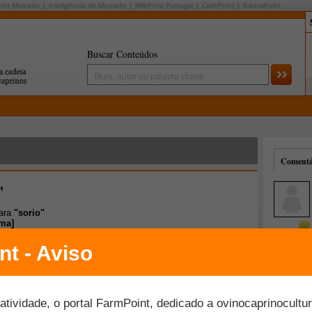
oint Mercado
Inteligência de Mercado
MilkPoint Portugal
CaféPoint
EducaPoint
Buscar Conteúdos
Comentár
"
para
"sorio"
ima
]
Mais comentados
Melhor avaliados
move discussão sobre ovinocultura no Mato