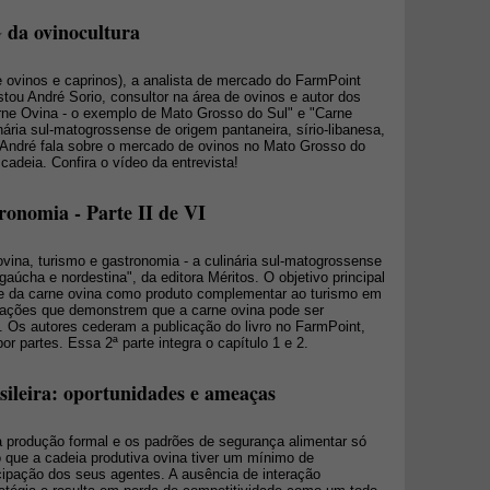
 da ovinocultura
e ovinos e caprinos), a analista de mercado do FarmPoint
tou André Sorio, consultor na área de ovinos e autor dos
arne Ovina - o exemplo de Mato Grosso do Sul" e "Carne
nária sul-matogrossense de origem pantaneira, sírio-libanesa,
, André fala sobre o mercado de ovinos no Mato Grosso do
cadeia. Confira o vídeo da entrevista!
ronomia - Parte II de VI
 ovina, turismo e gastronomia - a culinária sul-matogrossense
 gaúcha e nordestina", da editora Méritos. O objetivo principal
ade da carne ovina como produto complementar ao turismo em
mações que demonstrem que a carne ovina pode ser
. Os autores cederam a publicação do livro no FarmPoint,
or partes. Essa 2ª parte integra o capítulo 1 e 2.
sileira: oportunidades e ameaças
 a produção formal e os padrões de segurança alimentar só
 que a cadeia produtiva ovina tiver um mínimo de
icipação dos seus agentes. A ausência de interação