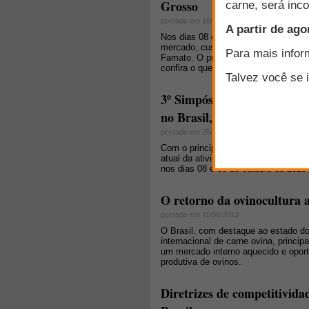
Grosso
postado em 16/10/2013
Nos dias 08 e 09 de outubro o FarmP
mercado, custos e manejo. O evento 
Famato. O público foi composto por 
confira o que foi discutido e particip
3º Simpósio FarmPoint: And
no Brasil, as oportunidades
postado em 25/07/2013
Com o principal objetivo de difundir 
atual da atividade no Brasil, o III 
nos dias 08 e 09 de outubro de 2013
O retorno da ovinocultura 
postado em 11/06/2013
O Brasil, com destaque ao estado do
internacional de carne ovina, princi
um mercado interno aquecido e oport
produtiva de ovinos.
Diretrizes de competitivida