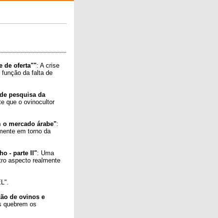
e de oferta""
: A crise
 função da falta de
 de pesquisa da
te que o ovinocultor
m o mercado árabe"
:
mente em torno da
o - parte II"
: Uma
tro aspecto realmente
L".
ção de ovinos e
os quebrem os