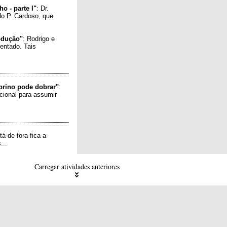
o - parte I"
: Dr.
o P. Cardoso, que
rodução"
: Rodrigo e
sentado. Tais
prino pode dobrar"
:
cional para assumir
á de fora fica a
...
Carregar atividades anteriores