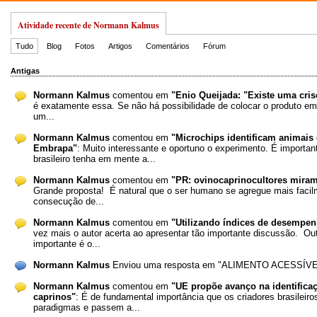
Atividade recente de Normann Kalmus
Tudo
Blog
Fotos
Artigos
Comentários
Fórum
Antigas
Normann Kalmus
comentou em
"Enio Queijada: "Existe uma cris
é exatamente essa. Se não há possibilidade de colocar o produto em
um...
Normann Kalmus
comentou em
"Microchips identificam animais
Embrapa"
: Muito interessante e oportuno o experimento. É importan
brasileiro tenha em mente a...
Normann Kalmus
comentou em
"PR: ovinocaprinocultores mira
Grande proposta! É natural que o ser humano se agregue mais facil
consecução de...
Normann Kalmus
comentou em
"Utilizando índices de desempenh
vez mais o autor acerta ao apresentar tão importante discussão. Ou
importante é o...
Normann Kalmus
Enviou uma resposta em "ALIMENTO ACESSÍVE
Normann Kalmus
comentou em
"UE propõe avanço na identifica
caprinos"
: É de fundamental importância que os criadores brasileir
paradigmas e passem a...