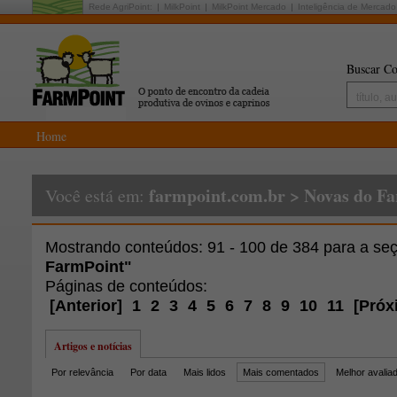
Rede AgriPoint:
MilkPoint
MilkPoint Mercado
Inteligência de Mercado
Buscar Co
Home
farmpoint.com.br
>
Novas do F
Você está em:
Mostrando conteúdos: 91 - 100 de 384 para a s
FarmPoint"
Páginas de conteúdos:
[
Anterior
]
1
2
3
4
5
6
7
8
9
10
11
[
Próx
Artigos e notícias
Por relevância
Por data
Mais lidos
Mais comentados
Melhor avalia