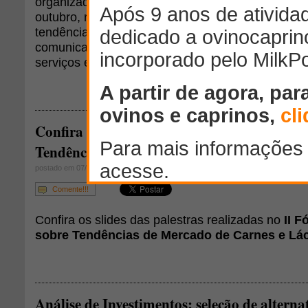
organizado pela AgriPoint, foi realizado nesta terç
outubro, reunindo clientes da empresa com o intui
tendências dos mercados de leite e carne, mostra
comunicação junto aos portais da AgriPoint e apr
serviços e produtos que a empresa estará lançan
Confira os slides das palestras do II Fórum
Tendências de Mercado
postado em 07/10/2009
Comente!!!
Confira os slides das palestras realizadas no
II F
sobre Tendências de Mercado de Carnes e Lá
Análise de Investimentos: seleção de alternat