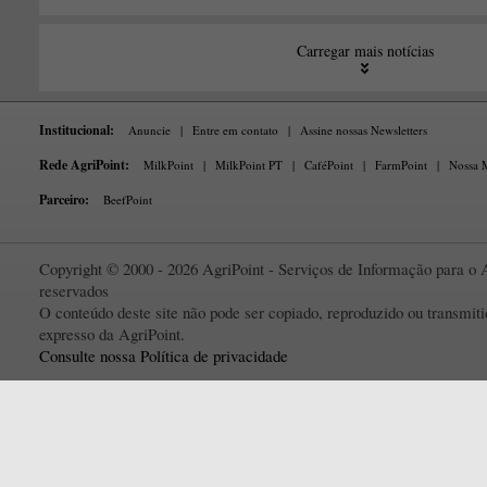
Carregar mais notícias
Institucional:
Anuncie
|
Entre em contato
|
Assine nossas Newsletters
Rede AgriPoint:
MilkPoint
|
MilkPoint PT
|
CaféPoint
|
FarmPoint
|
Nossa M
Parceiro:
BeefPoint
Copyright © 2000 - 2026 AgriPoint - Serviços de Informação para o A
reservados
O conteúdo deste site não pode ser copiado, reproduzido ou transmi
expresso da AgriPoint.
Consulte nossa Política de privacidade