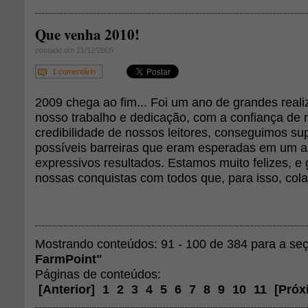
Que venha 2010!
postado em 21/12/2009
1 comentário
2009 chega ao fim... Foi um ano de grandes reali
nosso trabalho e dedicação, com a confiança de n
credibilidade de nossos leitores, conseguimos su
possíveis barreiras que eram esperadas em um a
expressivos resultados. Estamos muito felizes, e 
nossas conquistas com todos que, para isso, col
Mostrando conteúdos: 91 - 100 de 384 para a s
FarmPoint"
Páginas de conteúdos:
[
Anterior
]
1
2
3
4
5
6
7
8
9
10
11
[
Próx