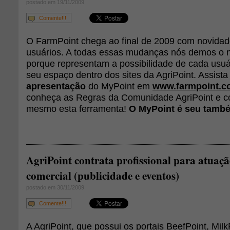
postado em 19/11/2009
Comente!!!
O FarmPoint chega ao final de 2009 com novidad
usuários. A todas essas mudanças nós demos o
porque representam a possibilidade de cada usuári
seu espaço dentro dos sites da AgriPoint. Assist
apresentação
do MyPoint em
www.farmpoint.c
conheça as Regras da Comunidade AgriPoint e co
mesmo esta ferramenta!
O MyPoint é seu tamb
AgriPoint contrata profissional para atuaçã
comercial (publicidade e eventos)
postado em 30/11/2009
Comente!!!
A AgriPoint, que possui os portais BeefPoint, Milk