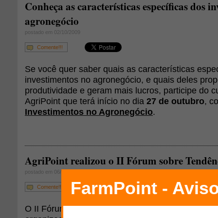
Conheça as características específicas dos i
agronegócio
postado em 02/10/2009
Comente!!!
Se você quer saber quais as características espec
investimentos no agronegócio, e quais deles pro
produtividade e geram mais lucros, participe do c
AgriPoint que terá início no dia
27 de outubro
, c
Investimentos no Agronegócio
.
AgriPoint realizou o II Fórum sobre Tendê
postado em 06/10/2009
Comente!!!
O II Fórum - Tendências dos Mercados de Carnes