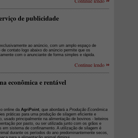
Continue lendo
erviço de publicidade
exclusivamente ao anúncio, com um amplo espaço de
o de contato logo abaixo do anúncio permite que os
tamente com o anunciante de forma simples e rápida.
Continue lendo
ma econômica e rentável
so online da
AgriPoint
, que abordará a
Produção Econômica
ções práticas para uma produção de silagem eficiente e
 usado principalmente na alimentação de bovinos - leiteiros
mentação por pasto, ou ser utilizada junto com os grãos e
os em sistema de confinamento. A utilização de silagem é
 animal durante os períodos do ano predominantemente secos,
seca para a alimentação animal diminui.