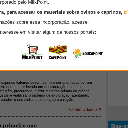
Top 10
lo inovador de Treinamento Online, as Palestras Online.
izados ao lado do vídeo com o palestrante, sendo alterados
autor. A plataforma permite que você salve a palestra em seu
+ Lidos
.
Continue lendo
s leiteiros
 caprinos leiteiros devem sempre ser orientadas por um
deve sempre ser levado em consideração desde o
rução, procurando utilizar matérias-primas da própria
stos e viabilizar o sistema de exploração, atentando,
 criador, o seu sistema de criação e a região.
Continue lendo
u primeiro ano