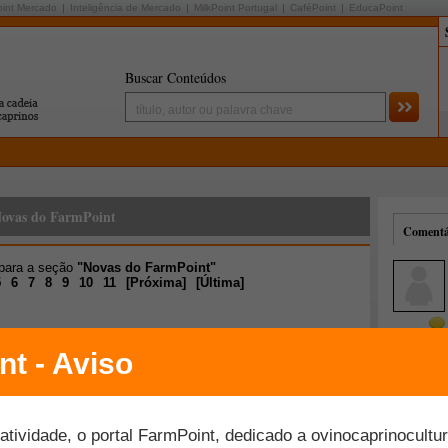
oint Mercado
Inteligência de Mercado
MilkPoint Portugal
CaféPoint
EducaPoint
Buscar Conteúdos
ovas do FarmPoint
Comentár
 para a seção
"Novas do FarmPoint"
5
6
7
8
9
10
11
[
Próxima
]
[
Última
]
Mais comentados
Melhor avaliados
nline sobre produção de ovinos e