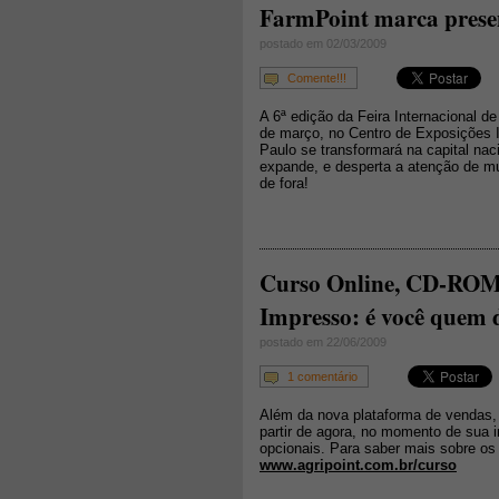
FarmPoint marca prese
postado em 02/03/2009
Comente!!!
A 6ª edição da Feira Internacional d
de março, no Centro de Exposições 
Paulo se transformará na capital nac
expande, e desperta a atenção de mui
de fora!
Curso Online, CD-ROM, 
Impresso: é você quem 
postado em 22/06/2009
1 comentário
Além da nova plataforma de vendas,
partir de agora, no momento de sua 
opcionais. Para saber mais sobre os
www.agripoint.com.br/curso