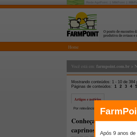
Rede AgriPoint:
MilkPoint
MilkP
Home
farmpoint.com.br
>
N
Você está em:
Mostrando conteúdos: 1 - 10 de 384
Páginas de conteúdos:
1
2
3
4
Artigos e notícias
Por relevância
Por data
Mais lidos
Conheça as Palestras O
caprinos