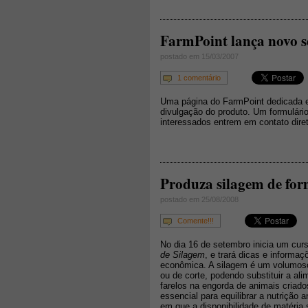
FarmPoint lança novo s
postado em 15/03/2007
1 comentário
Uma página do FarmPoint dedicada 
divulgação do produto. Um formulári
interessados entrem em contato dire
Produza silagem de for
postado em 25/08/2008
Comente!!!
No dia 16 de setembro inicia um cur
de Silagem
, e trará dicas e informa
econômica. A silagem é um volumoso,
ou de corte, podendo substituir a ali
farelos na engorda de animais criad
essencial para equilibrar a nutrição
em que a disponibilidade de matéria 