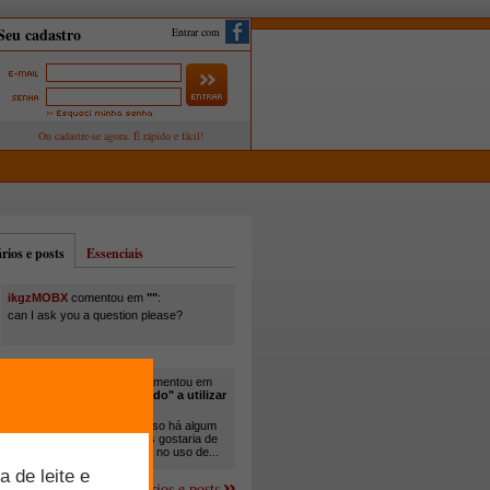
Entrar com
ios e posts
Essenciais
ikgzMOBX
comentou em
""
:
can I ask you a question please?
itamar santos pedreira
comentou em
"Você está sendo "obrigado" a utilizar
cana-de-açúcar na..."
:
Em minha propriedade, já uso há algum
tempo cana com ureia, mas gostaria de
um melhor aprofundamento no uso de...
Mais comentários e posts