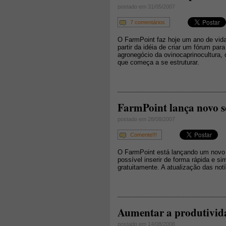
postado em 31/05/2007
7 comentários
O FarmPoint faz hoje um ano de vida
partir da idéia de criar um fórum pa
agronegócio da ovinocaprinocultura,
que começa a se estruturar.
FarmPoint lança novo se
postado em 28/08/2007
Comente!!!
O FarmPoint está lançando um novo s
possível inserir de forma rápida e si
gratuitamente. A atualização das not
Aumentar a produtivida
postado em 14/08/2008