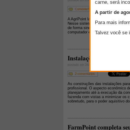
postado em 28/08/2007
Comente!!!
A AgriPoint lançou em março um mode
Nesse sistema, os slides são visual
de forma sincronizada com a fala do 
computador e assista quando desejar
Instalações para caprino
postado em 26/10/2010
2 comentários
As construções das instalações para
profissional. O aspecto econômico 
planejamento até a execução da const
fazenda com vistas a minimizar os cu
sobretudo, para o poder aquisitivo do
FarmPoint completa se