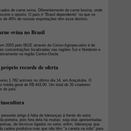
ados de carne ovina. Diferentemente da carne bovina, onde
corre o oposto. O país é "Brasil dependente" no que se
ais de 40% de nossas exportações têm esse destino.
arne ovina no Brasil
 em 2003 pelo IBGE através do Censo Agropecuário é de
s concentrações localizadas nas regiões Sul e Nordeste e
ativamente na região Centro-Oeste.
próprio recorde de oferta
uniu 1.782 animais no último dia 14, em Araçatuba. O
o média geral de R$ 443,00. Um total de 35 criadores
s do país.
vinocultura
resente artigo é falta de lideranças à frente do setor,
da porteira, pois fora dela há muitas: seja elas apresentadas
presas, de técnicos ligados no setor, enfim, lideranças que
da cadeia produtiva mas que não têm "a caneta na mão" para