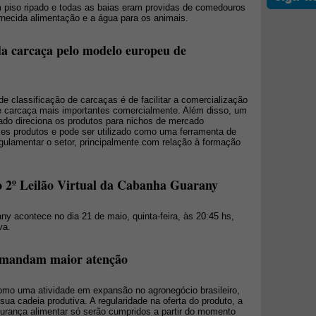
om piso ripado e todas as baias eram providas de comedouros
ornecida alimentação e a água para os animais.
a carcaça pelo modelo europeu de
de classificação de carcaças é de facilitar a comercialização
de carcaça mais importantes comercialmente. Além disso, um
ado direciona os produtos para nichos de mercado
sses produtos e pode ser utilizado como uma ferramenta de
regulamentar o setor, principalmente com relação à formação
o 2º Leilão Virtual da Cabanha Guarany
ny acontece no dia 21 de maio, quinta-feira, às 20:45 hs,
va.
demandam maior atenção
omo uma atividade em expansão no agronegócio brasileiro,
sua cadeia produtiva. A regularidade na oferta do produto, a
urança alimentar só serão cumpridos a partir do momento