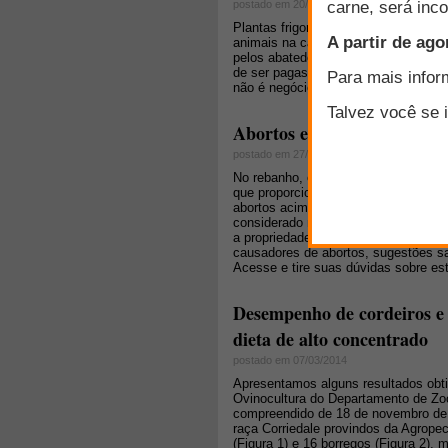
postado em 20/03/2009
Plantas frigorificas para abate de o
animais na camionete e rodar 50, 100
pelos abatedouros que giram em torn
de ser pagas pelo criador, pois o 
não é negócio pagar tal numerário.
Abortos em pequenos rumi
postado em 27/07/2011
No rebanho, o ideal é que não ocorr
que proporcionam o monitoramento p
abortos acima de 5% são considerad
considerado normal e abaixo de 2% 
a propriedade. O objetivo desse rad
causadores de abortos, sugestões san
Acesse e tire suas dúvidas sobre es
Desempenho de cordeiros e 
dieta de alto concentrado
postado em 07/03/2014
Apresentamos alguns resultados obti
Ovinocultura do Departamento de Zo
compreendido de 18 de novembro de 2
raça Corriedale provindos da Agropec
(Figura 1) e 16 borregos (Figura 2)