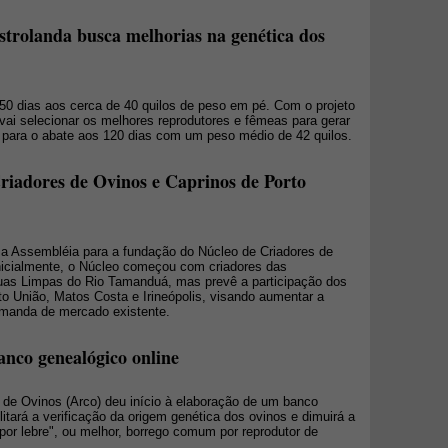
trolanda busca melhorias na genética dos
50 dias aos cerca de 40 quilos de peso em pé. Com o projeto
vai selecionar os melhores reprodutores e fêmeas para gerar
 para o abate aos 120 dias com um peso médio de 42 quilos.
riadores de Ovinos e Caprinos de Porto
 a Assembléia para a fundação do Núcleo de Criadores de
nicialmente, o Núcleo começou com criadores das
uas Limpas do Rio Tamanduá, mas prevê a participação dos
to União, Matos Costa e Irineópolis, visando aumentar a
demanda de mercado existente.
anco genealógico online
s de Ovinos (Arco) deu início à elaboração de um banco
itará a verificação da origem genética dos ovinos e dimuirá a
por lebre", ou melhor, borrego comum por reprodutor de