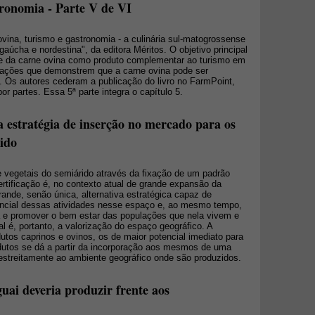
tronomia - Parte V de VI
 ovina, turismo e gastronomia - a culinária sul-matogrossense
 gaúcha e nordestina", da editora Méritos. O objetivo principal
ade da carne ovina como produto complementar ao turismo em
mações que demonstrem que a carne ovina pode ser
. Os autores cederam a publicação do livro no FarmPoint,
or partes. Essa 5ª parte integra o capítulo 5.
a estratégia de inserção no mercado para os
ido
e vegetais do semiárido através da fixação de um padrão
ertificação é, no contexto atual de grande expansão da
rande, senão única, alternativa estratégica capaz de
encial dessas atividades nesse espaço e, ao mesmo tempo,
a e promover o bem estar das populações que nela vivem e
 é, portanto, a valorização do espaço geográfico. A
dutos caprinos e ovinos, os de maior potencial imediato para
rodutos se dá a partir da incorporação aos mesmos de uma
ada estreitamente ao ambiente geográfico onde são produzidos.
uai deveria produzir frente aos