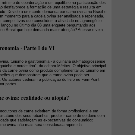
m mínimo de coordenação e um equilíbrio na participação dos
ão desfavorece a formação de uma estratégia e resulta em
do. Devido à crescente demanda por carne ovina no Brasil e
m momento para a cadeia ovina ser analisada e repensada.
as competitivas que consolidem a atividade no agronegócio
t lançou no último dia 08 uma enquete perguntando aos
na no Brasil que hoje demanda maior atenção? Acesse e veja
ronomia - Parte I de VI
 ovina, turismo e gastronomia - a culinária sul-matogrossense
 gaúcha e nordestina", da editora Méritos. O objetivo principal
ade da carne ovina como produto complementar ao turismo em
mações que demonstrem que a carne ovina pode ser
. Os autores cederam a publicação do livro no FarmPoint,
or partes.
 ovina: realidade ou utopia?
produtores de carne existirem de forma profissional e em
somatório dos seus rebanhos, produzir carne de cordeiro com
ridade que satisfaçam as expectativas do consumidor,
rne ovina não mais será considerada reprimida.