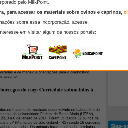
vinos e caprinos quase inexistem. Carregar meia dúzia de
, 150 Km para fazer o abate é inviável. E as taxas cobradas
o de 15 a 20 % do valor da carcaça ficam ainda mais difíceis
Top 10
mesmo, tendo um mínimo de noção de Administração, sabe que
+ Lidos
nantes
a nenhum aborto, mas existem porcentagens de ocorrências
ara que este problema não se torne uma epidemia. Taxas de
as preocupantes e devem ser investigadas, de 2 a 5% é
considera-se excelente e não causa impacto econômico para
ar técnico é condensar algumas informações sobre os agentes
itárias e de manejo e orientações para o diagnóstico.
te assunto!
borregos da raça Corriedale submetidos à
dos no trabalho de mestrado desenvolvido no Laboratório de
otecnia da Universidade Federal de Santa Maria (UFSM),
013 à 6 de janeiro de 2014. Foram utilizados 32 ovinos da
uária LP (Município de São Gabriel - RS) sendo 16 cordeiros
, machos castrados. Os animais foram confinados em baias