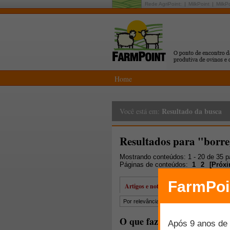
Rede AgriPoint:
MilkPoint
MilkP
Home
Resultado da busca
Você está em:
Resultados para "borr
Mostrando conteúdos: 1 - 20 de 35 
Páginas de conteúdos:
1
2
[
Próx
Artigos e notícias
Por relevância
Por data
Mais lidos
O que fazer para abater cu