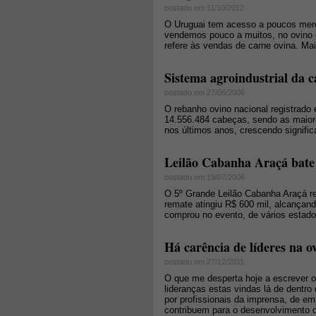
postado em 11/10/2012
O Uruguai tem acesso a poucos merc
vendemos pouco a muitos, no ovino o
refere às vendas de carne ovina. M
Sistema agroindustrial da c
postado em 27/06/2006
O rebanho ovino nacional registrado
14.556.484 cabeças, sendo as maiore
nos últimos anos, crescendo signific
Leilão Cabanha Araçá bate 
postado em 19/07/2006
O 5º Grande Leilão Cabanha Araçá re
remate atingiu R$ 600 mil, alcançand
comprou no evento, de vários estado
Há carência de líderes na o
postado em 27/12/2011
O que me desperta hoje a escrever o p
lideranças estas vindas lá de dentro 
por profissionais da imprensa, de em
contribuem para o desenvolvimento 