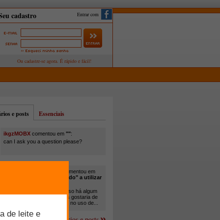
Entrar com
ios e posts
Essenciais
ikgzMOBX
comentou em
""
:
can I ask you a question please?
itamar santos pedreira
comentou em
"Você está sendo "obrigado" a utilizar
cana-de-açúcar na..."
:
Em minha propriedade, já uso há algum
tempo cana com ureia, mas gostaria de
um melhor aprofundamento no uso de...
Mais comentários e posts