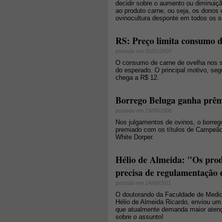
decidir sobre o aumento ou diminuiçã
ao produto carne, ou seja, os donos
ovinocultura desponte em todos os s
RS: Preço limita consumo d
postado em 05/01/2007
O consumo de carne de ovelha nos s
do esperado. O principal motivo, seg
chega a R$ 12.
Borrego Beluga ganha prê
postado em 19/06/2006
Nos julgamentos de ovinos, o borr
premiado com os títulos de Campeã
White Dorper.
Hélio de Almeida: "Os produ
precisa de regulamentação 
postado em 14/06/2011
O doutorando da Faculdade de Medic
Hélio de Almeida Ricardo, enviou um 
que atualmente demanda maior atenção
sobre o assunto!