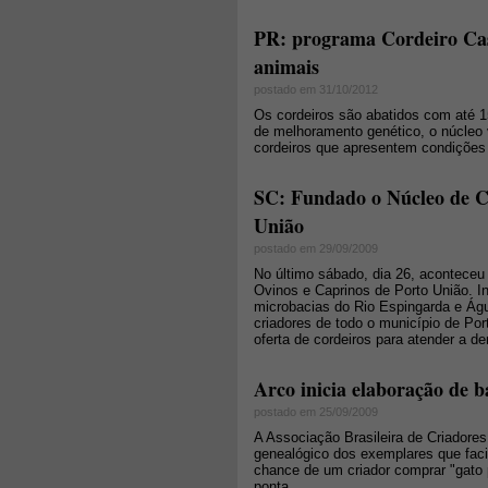
PR: programa Cordeiro Cas
animais
postado em 31/10/2012
Os cordeiros são abatidos com até 1
de melhoramento genético, o núcleo 
cordeiros que apresentem condições
SC: Fundado o Núcleo de C
União
postado em 29/09/2009
No último sábado, dia 26, aconteceu
Ovinos e Caprinos de Porto União. I
microbacias do Rio Espingarda e Ág
criadores de todo o município de Por
oferta de cordeiros para atender a 
Arco inicia elaboração de b
postado em 25/09/2009
A Associação Brasileira de Criadore
genealógico dos exemplares que facil
chance de um criador comprar "gato 
ponta.