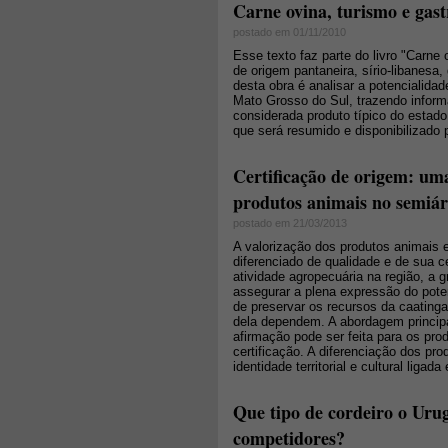
Carne ovina, turismo e gas
postado em 01/11/2010
Esse texto faz parte do livro "Carne
de origem pantaneira, sírio-libanesa,
desta obra é analisar a potencialid
Mato Grosso do Sul, trazendo infor
considerada produto típico do estado
que será resumido e disponibilizado p
Certificação de origem: um
produtos animais no semiár
postado em 21/03/2013
A valorização dos produtos animais 
diferenciado de qualidade e de sua c
atividade agropecuária na região, a g
assegurar a plena expressão do pot
de preservar os recursos da caating
dela dependem. A abordagem principal
afirmação pode ser feita para os pro
certificação. A diferenciação dos p
identidade territorial e cultural lig
Que tipo de cordeiro o Urug
competidores?