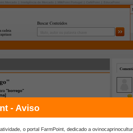
oint Mercado
Inteligência de Mercado
MilkPoint Portugal
CaféPoint
EducaPoint
Buscar Conteúdos
Comentár
ego"
para
"borrego"
ima
]
Mais comentados
Melhor avaliados
mprindo a Legislação Sanitária?