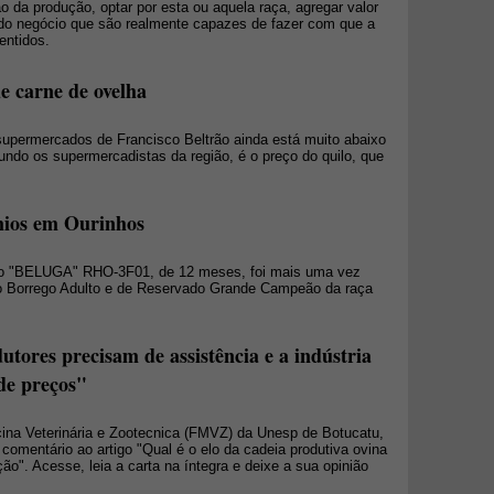
o da produção, optar por esta ou aquela raça, agregar valor
 do negócio que são realmente capazes de fazer com que a
entidos.
e carne de ovelha
upermercados de Francisco Beltrão ainda está muito abaixo
undo os supermercadistas da região, é o preço do quilo, que
mios em Ourinhos
ego "BELUGA" RHO-3F01, de 12 meses, foi mais uma vez
o Borrego Adulto e de Reservado Grande Campeão da raça
tores precisam de assistência e a indústria
de preços"
ina Veterinária e Zootecnica (FMVZ) da Unesp de Botucatu,
comentário ao artigo "Qual é o elo da cadeia produtiva ovina
". Acesse, leia a carta na íntegra e deixe a sua opinião