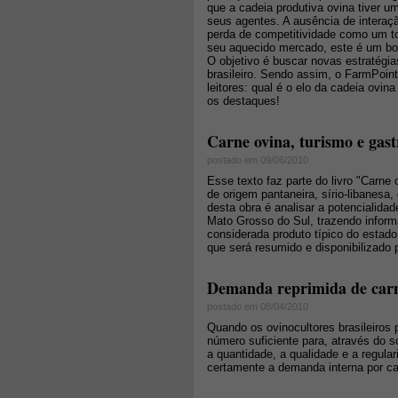
que a cadeia produtiva ovina tiver u
seus agentes. A ausência de interaç
perda de competitividade como um to
seu aquecido mercado, este é um bo
O objetivo é buscar novas estratégi
brasileiro. Sendo assim, o FarmPoin
leitores: qual é o elo da cadeia ovi
os destaques!
Carne ovina, turismo e gast
postado em 09/06/2010
Esse texto faz parte do livro "Carne
de origem pantaneira, sírio-libanesa,
desta obra é analisar a potencialid
Mato Grosso do Sul, trazendo infor
considerada produto típico do estado
que será resumido e disponibilizado p
Demanda reprimida de carne
postado em 08/04/2010
Quando os ovinocultores brasileiros 
número suficiente para, através do 
a quantidade, a qualidade e a regula
certamente a demanda interna por ca