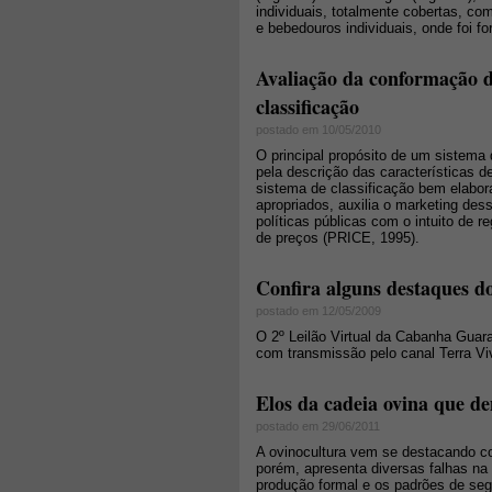
individuais, totalmente cobertas, c
e bebedouros individuais, onde foi f
Avaliação da conformação d
classificação
postado em 10/05/2010
O principal propósito de um sistema 
pela descrição das características 
sistema de classificação bem elabor
apropriados, auxilia o marketing de
políticas públicas com o intuito de 
de preços (PRICE, 1995).
Confira alguns destaques d
postado em 12/05/2009
O 2º Leilão Virtual da Cabanha Guara
com transmissão pelo canal Terra Vi
Elos da cadeia ovina que 
postado em 29/06/2011
A ovinocultura vem se destacando c
porém, apresenta diversas falhas na 
produção formal e os padrões de seg