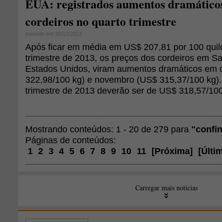
EUA: registrados aumentos dramáticos
cordeiros no quarto trimestre
postado em 26/12/2013
Após ficar em média em US$ 207,81 por 100 quilo
trimestre de 2013, os preços dos cordeiros em S
Estados Unidos, viram aumentos dramáticos em 
322,98/100 kg) e novembro (US$ 315,37/100 kg).
trimestre de 2013 deverão ser de US$ 318,57/100
Mostrando conteúdos: 1 - 20 de 279 para
"confi
Páginas de conteúdos:
1
2
3
4
5
6
7
8
9
10
11
[
Próxima
]
[
Últi
Carregar mais notícias