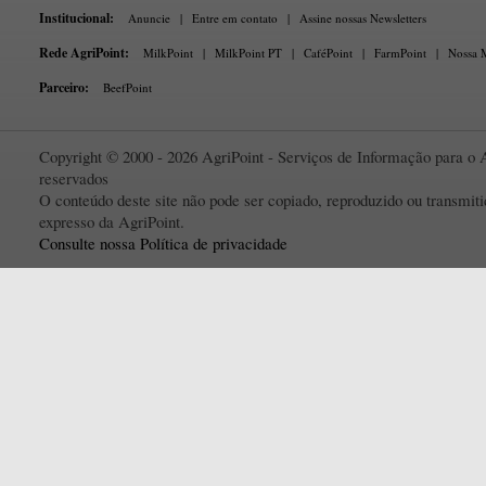
Institucional:
Anuncie
|
Entre em contato
|
Assine nossas Newsletters
Rede AgriPoint:
MilkPoint
|
MilkPoint PT
|
CaféPoint
|
FarmPoint
|
Nossa M
Parceiro:
BeefPoint
Copyright © 2000 - 2026 AgriPoint - Serviços de Informação para o A
reservados
O conteúdo deste site não pode ser copiado, reproduzido ou transmi
expresso da AgriPoint.
Consulte nossa Política de privacidade