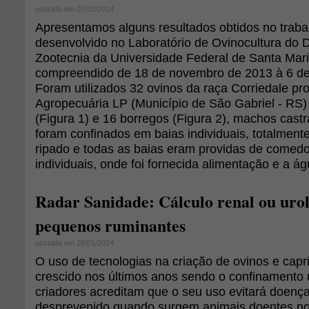
postado em 07/03/2014
Apresentamos alguns resultados obtidos no trab
desenvolvido no Laboratório de Ovinocultura do
Zootecnia da Universidade Federal de Santa Mar
compreendido de 18 de novembro de 2013 à 6 de 
Foram utilizados 32 ovinos da raça Corriedale pr
Agropecuária LP (Município de São Gabriel - RS)
(Figura 1) e 16 borregos (Figura 2), machos cast
foram confinados em baias individuais, totalment
ripado e todas as baias eram providas de comed
individuais, onde foi fornecida alimentação e a á
Radar Sanidade: Cálculo renal ou urol
pequenos ruminantes
postado em 28/01/2014
O uso de tecnologias na criação de ovinos e capr
crescido nos últimos anos sendo o confinamento
criadores acreditam que o seu uso evitará doenç
desprevenido quando surgem animais doentes no