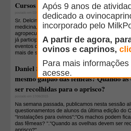
Cursos Online AgriPoint fizeram parte 
postado em 02/07/2015
Sr. Delcino Tavares da Silva, 73 anos, que tem c
medicina, além de atuar como ginecologista, pos
agropecuária no Paraná e em Rondônia. Criador de
já participou de quatro Cursos Online, adquiriu D
eventos da AgriPoint. Hoje, nós ficamos felizes 
mais de sua história e compartilhá-la com a nos
Daniel Souza responde: os machos pod
mesmo galpão das fêmeas? Quando as 
ser recolhidas para o aprisco?
postado em 17/06/2015
Na semana passada, publicamos nesta sessão a
questionamentos de alunos da última edição do 
"Instalações para ovinos":"Os machos podem fic
das fêmeas? "."Quando as ovelhas devem ser rec
aprisco?".