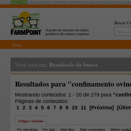
Rede AgriPoint:
MilkPoint
MilkPoint Mercado
Inteligência de Mercado
Buscar Co
Home
Resultado da busca
Você está em:
Resultados para "confinamento ovin
Mostrando conteúdos: 1 - 20 de 279 para
"confi
Páginas de conteúdos:
1
2
3
4
5
6
7
8
9
10
11
[
Próxima
]
[
Últi
Artigos e notícias
Por relevância
Por data
Mais lidos
Mais comentados
Melhor avalia