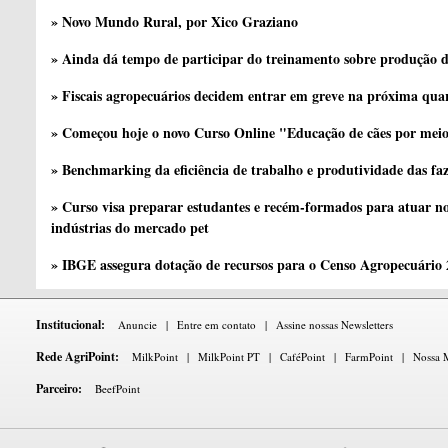
» Novo Mundo Rural, por Xico Graziano
» Ainda dá tempo de participar do treinamento sobre produção d
» Fiscais agropecuários decidem entrar em greve na próxima quar
» Começou hoje o novo Curso Online "Educação de cães por meio 
» Benchmarking da eficiência de trabalho e produtividade das fa
» Curso visa preparar estudantes e recém-formados para atuar no
indústrias do mercado pet
» IBGE assegura dotação de recursos para o Censo Agropecuário
Institucional:
Anuncie
|
Entre em contato
|
Assine nossas Newsletters
Rede AgriPoint:
MilkPoint
|
MilkPoint PT
|
CaféPoint
|
FarmPoint
|
Nossa M
Parceiro:
BeefPoint