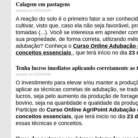
Calagem em pastagens
postado em 09/04/2009
A reação do solo é o primeiro fator a ser conhec
cultivar, visto que, caso ela não seja favorável, 
tomadas (...). Você se interessa em aprender como
sua propriedade, de forma correta, utilizando mé
adubação? Conheça o
Curso Online Adubação 
conceitos essenciais
, que terá início no dia
23 
Tenha lucros imediatos aplicando corretamente as 
postado em 01/04/2009
O investimento para elevar e/ou manter a produ
aplicar as técnicas corretas de adubação, se tr
lucros, seja pelo aumento da produção de forrag
bovino, seja na quantidade e qualidade da produç
Participe do
Curso Online AgriPoint Adubação 
conceitos essenciais
, que terá inicio no dia
23 d
essas técnicas e conceitos.