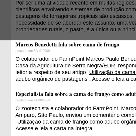
Por ser uma atividade recente em muitas regiões,
científicos envolvendo sistemas de produção co
pastagens de forrageiras tropicais são escassos. 
necessidade de se abordar este assunto, uma ve
propriedades rurais, o pasto, é a única ou a princi
Marcos Benedetti fala sobre cama de frango
postado em 30/11/2009
O colaborador do FarmPoint Marcos Paulo Benede
Casa da Agricultura de Serra Negra/EDR, respon
leitor a respeito de seu artigo "
Utilização da cama
adubo orgânico de pastagens
". Acesse e leia a ca
Especialista fala sobre a cama de frango como adu
postado em 14/08/2009
O zootecnista e colaborador do FarmPoint, Marco
Amparo, São Paulo, enviou um comentário compl
"
Utilização da cama de frango como adubo orgân
Acesse e leia a carta na íntegra.