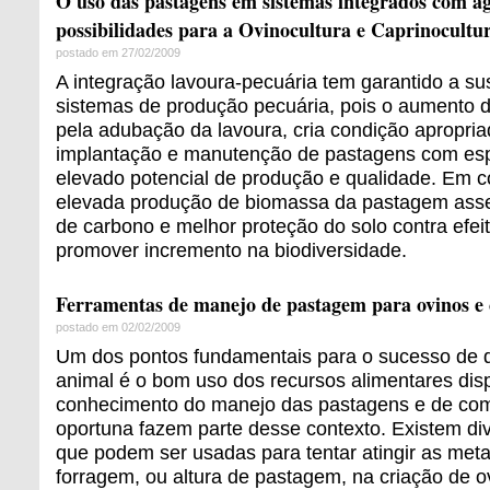
O uso das pastagens em sistemas integrados com ag
possibilidades para a Ovinocultura e Caprinocultu
postado em 27/02/2009
A integração lavoura-pecuária tem garantido a su
sistemas de produção pecuária, pois o aumento da
pela adubação da lavoura, cria condição apropria
implantação e manutenção de pastagens com espé
elevado potencial de produção e qualidade. Em co
elevada produção de biomassa da pastagem asse
de carbono e melhor proteção do solo contra efei
promover incremento na biodiversidade.
Ferramentas de manejo de pastagem para ovinos e 
postado em 02/02/2009
Um dos pontos fundamentais para o sucesso de q
animal é o bom uso dos recursos alimentares dis
conhecimento do manejo das pastagens e de com
oportuna fazem parte desse contexto. Existem di
que podem ser usadas para tentar atingir as met
forragem, ou altura de pastagem, na criação de o