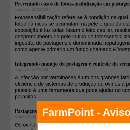
Prevenindo casos de fotossensibilização em pastage
postado em 22/02/2008
Fotossensibilização refere-se à condição na qual
fotodinâmicas se acumulam na pele e quando est
exposição à luz solar, lesam o leito capilar, resu
desprendimento da pele.O tipo de fotossensibili
ingestão de pastagens é denominada hepatógena
como agente primário um fungo chamado
Pithom
Integrando manejo da pastagem e controle da verm
postado em 04/07/2006
A infecção por verminoses é um dos grandes fato
eficiência de sistemas de produção de ovinos a 
pastejo é uma ferramenta que pode ajudar no con
parasitas.
Pastagens para ovinos
postado em 30/05/2006
Os ovinos, sendo ruminantes, possuem elevada 