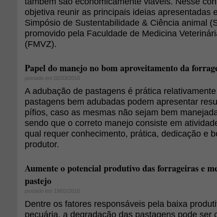
também são economicamente viáveis. Nesse conte
objetiva reunir as principais ideias apresentadas e
Simpósio de Sustentabilidade & Ciência animal (
promovido pela Faculdade de Medicina Veterinári
(FMVZ).
Papel do manejo no bom aproveitamento da forra
postado em 02/03/2010
A adubação de pastagens é prática relativamente
pastagens bem adubadas podem apresentar resu
pífios, caso as mesmas não sejam bem manejad
sendo que o correto manejo consiste em atividad
qual requer conhecimento, prática, dedicação e 
produtor.
Aumente o potencial produtivo das forrageiras e me
pastejo
postado em 19/02/2010
Dentre os fatores responsáveis pela baixa produt
pecuária, a degradação das pastagens pode ser