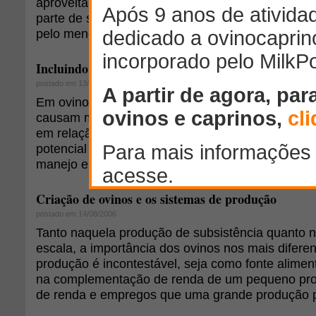
aproveitar alimentos fibrosos. Por isso, recomen
parte de sua dieta seja constituída de alimentos 
pelo menor custo.
Incluindo o cobre na dieta
postado em 13/10/2008
Em ovinocultura, o cobre (Cu) é, certamente, um
causam maior controvérsia entre profissionais do
em relação à real necessidade de sua suplement
potencial risco tóxico, especialmente sob determ
manejo e alimentação.
Criação de ovinos e os sistemas de produção
postado em 14/08/2006
Tanto naquela produção de subsistência quanto 
escala, a importância dos ovinos nos mais difere
produção é incontestável, seja como fonte alimen
na complementação de renda de um pequeno prod
de renda e empregos que uma grande produção p