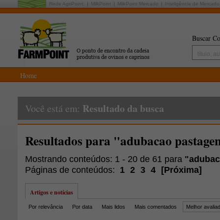
Rede AgriPoint:
MilkPoint
MilkPoint Mercado
Inteligência de Mercado
Buscar Co
Home
Resultado da busca
Você está em:
Resultados para "adubacao pastage
Mostrando conteúdos: 1 - 20 de 61 para
"adubac
Páginas de conteúdos:
1
2
3
4
[
Próxima
]
Artigos e notícias
Por relevância
Por data
Mais lidos
Mais comentados
Melhor avalia