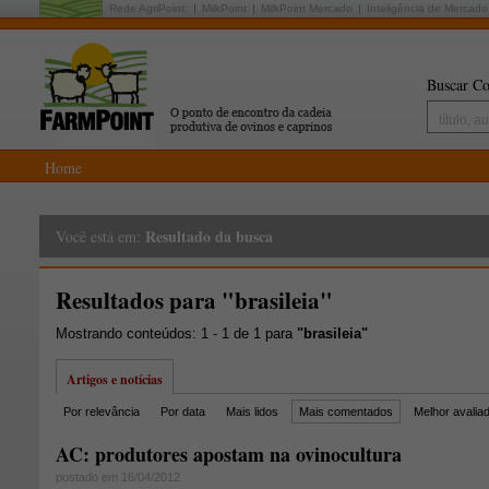
Rede AgriPoint:
MilkPoint
MilkPoint Mercado
Inteligência de Mercado
Buscar Co
Home
Resultado da busca
Você está em:
Resultados para "brasileia"
Mostrando conteúdos: 1 - 1 de 1 para
"brasileia"
Artigos e notícias
Por relevância
Por data
Mais lidos
Mais comentados
Melhor avalia
AC: produtores apostam na ovinocultura
postado em 16/04/2012