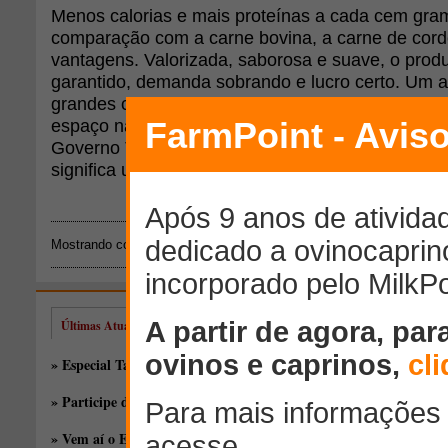
Menos calorias e mais proteínas a cada cem gra
comparação com a carne bovina, a carne de cord
vantagens. Valorizada, saborosa e suave, o pro
garantido, demanda sobrando e lucro certo. Um 
grandes cuidados e que diversifica a produção fa
espaço nas pastagens acreanas. A ovinocultura 
Governo Tião Viana para o setor produtivo e o inc
significa um investimento de R$ 2,5 milhões, bene
Mostrando conteúdos: 1 - 1 de 1 para
"brasileia"
Últimas Atualizações
» Especial Taça de Silagem: novos híbridos, antigas discussões
» Participe do EducaPoint Day, o melhor evento online gratuito!
» Vem aí o EducaPoint!