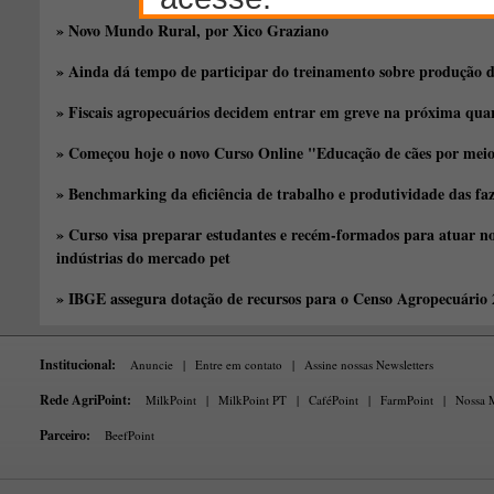
» Novo Mundo Rural, por Xico Graziano
» Ainda dá tempo de participar do treinamento sobre produção d
» Fiscais agropecuários decidem entrar em greve na próxima quar
» Começou hoje o novo Curso Online "Educação de cães por meio 
» Benchmarking da eficiência de trabalho e produtividade das fa
» Curso visa preparar estudantes e recém-formados para atuar no
indústrias do mercado pet
» IBGE assegura dotação de recursos para o Censo Agropecuário
Institucional:
Anuncie
|
Entre em contato
|
Assine nossas Newsletters
Rede AgriPoint:
MilkPoint
|
MilkPoint PT
|
CaféPoint
|
FarmPoint
|
Nossa M
Parceiro:
BeefPoint