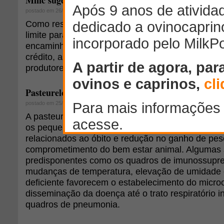
Minc sugere nova proposta para regularização de t
postado em 26/10/2009
Como resposta à iniciativa ruralista de prorrogar
limite para a regularização de terras, o Ministéri
encaminhará no início desta semana ao president
crédito, assistência técnica, mais prazo e menos 
produtores rurais se enquadrarem na lei e reflor
Pasteurelose em pequenos ruminantes
postado em 25/03/2010
A pasteurelose representa uma importante enfe
os pequenos ruminantes, levando a prejuízos ec
relacionados ao óbito e redução no ganho de pes
comprometimento do bem estar animal. Algumas 
predisponentes como os quadros de imunossupr
mudanças de temperatura, elevação de umidade 
deficiente favorecem o estabelecimento do micro
disseminação da doença até o trato respiratório i
quadros de pneumonia.