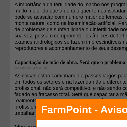
A importância da fertilidade do macho nos progr
muito maior do que a de qualquer fêmea isolada
pode se acasalar com número maior de fêmeas, t
monta natural como na inseminação artificial. Par
de problemas de subfertilidade ou infertilidade n
sua vez, possam comprometer os índices de ferti
exames andrológicos se fazem imprescindíveis n
reprodutores e acompanhamento de seus desemp
Capacitação de mão de obra. Será que o problema 
postado em 04/10/2010
As coisas estão caminhando a passos largos para
em todos os setores e na fazenda não é diferente
profissional, não será competitivo, e não sendo co
fadado ao fracasso total. Será que capacitar a m
realmente o grande problema? Ou será que cheg
profissionais trabalhando? A ovinocultura tem qu
trabalhar com poucos ou para poucos.