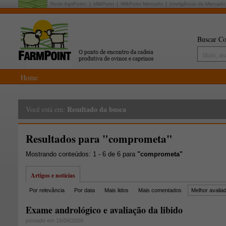
Rede AgriPoint:
MilkPoint
MilkPoint Mercado
Inteligência de Mercado
Buscar Co
Home
Resultado da busca
Você está em:
Resultados para "comprometa"
Mostrando conteúdos: 1 - 6 de 6 para
"comprometa"
Artigos e notícias
Por relevância
Por data
Mais lidos
Mais comentados
Melhor avalia
Exame andrológico e avaliação da libido
postado em 16/04/2009