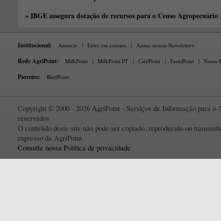
» IBGE assegura dotação de recursos para o Censo Agropecuário
Institucional:
Anuncie
|
Entre em contato
|
Assine nossas Newsletters
Rede AgriPoint:
MilkPoint
|
MilkPoint PT
|
CaféPoint
|
FarmPoint
|
Nossa M
Parceiro:
BeefPoint
Copyright © 2000 - 2026 AgriPoint - Serviços de Informação para o A
reservados
O conteúdo deste site não pode ser copiado, reproduzido ou transmi
expresso da AgriPoint.
Consulte nossa Política de privacidade