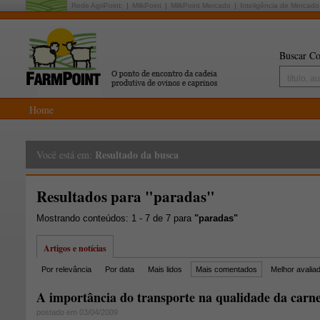
Rede AgriPoint:
MilkPoint
MilkPoint Mercado
Inteligência de Mercado
Buscar Co
Home
Resultado da busca
Você está em:
Resultados para "paradas"
Mostrando conteúdos: 1 - 7 de 7 para
"paradas"
Artigos e notícias
Por relevância
Por data
Mais lidos
Mais comentados
Melhor avalia
A importância do transporte na qualidade da carn
postado em 03/04/2009