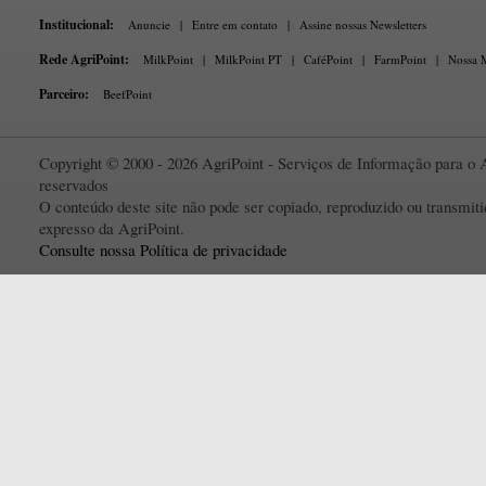
Institucional:
Anuncie
|
Entre em contato
|
Assine nossas Newsletters
Rede AgriPoint:
MilkPoint
|
MilkPoint PT
|
CaféPoint
|
FarmPoint
|
Nossa M
Parceiro:
BeefPoint
Copyright © 2000 - 2026 AgriPoint - Serviços de Informação para o A
reservados
O conteúdo deste site não pode ser copiado, reproduzido ou transmi
expresso da AgriPoint.
Consulte nossa Política de privacidade