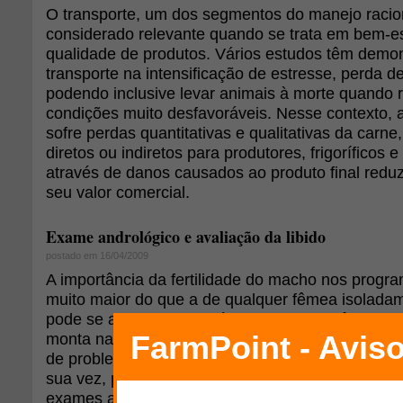
O transporte, um dos segmentos do manejo racion
considerado relevante quando se trata em bem-es
qualidade de produtos. Vários estudos têm demon
transporte na intensificação de estresse, perda d
podendo inclusive levar animais à morte quando 
condições muito desfavoráveis. Nesse contexto, a
sofre perdas quantitativas e qualitativas da carne
diretos ou indiretos para produtores, frigoríficos 
através de danos causados ao produto final reduz
seu valor comercial.
Exame andrológico e avaliação da libido
postado em 16/04/2009
A importância da fertilidade do macho nos progr
muito maior do que a de qualquer fêmea isolada
pode se acasalar com número maior de fêmeas, t
monta natural como na inseminação artificial. Par
de problemas de subfertilidade ou infertilidade n
sua vez, possam comprometer os índices de ferti
exames andrológicos se fazem imprescindíveis n