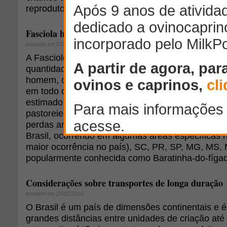
reprodutores e acompanhamento de seus desemp
Fasciola hepatica em ovinos e caprinos
postado em 02/06/2008
A Fasciolose é uma enfermidade parasitária que
quantidade de animais, principalmente ruminante
homem, caracterizando, portanto uma zoonose de
em todo o mundo. É causada pelo trematóide Fasc
estimado que mais de 250 milhões de ovinos e c
pastoreiem em áreas onde o parasita esta presen
perdas anuais de mais de U$ 3 bilhões. Sua pr
Brasil, ocorrendo em algumas áreas específicas 
maior ocorrência no país), SC, PR, SP, MG, MS, 
popularmente conhecida como Baratinha-do-fíga
Considerações sobre transportes de longa duração
postado em 26/07/2010
O Brasil é um país de dimensões continentais e
grandes distâncias entre unidades de criação até o