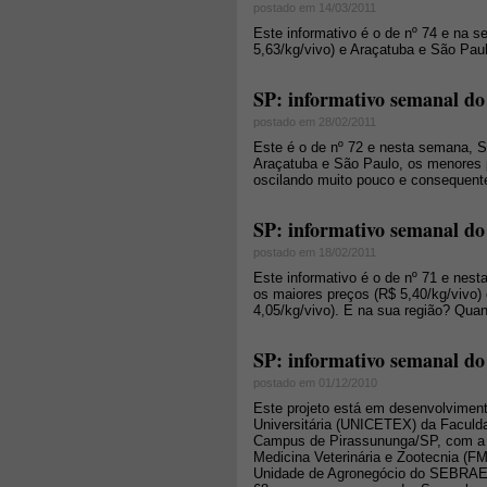
postado em 14/03/2011
Este informativo é o de nº 74 e na 
5,63/kg/vivo) e Araçatuba e São Pau
SP: informativo semanal do 
postado em 28/02/2011
Este é o de nº 72 e nesta semana, S
Araçatuba e São Paulo, os menores 
oscilando muito pouco e consequent
SP: informativo semanal do 
postado em 18/02/2011
Este informativo é o de nº 71 e nes
os maiores preços (R$ 5,40/kg/vivo)
4,05/kg/vivo). E na sua região? Quan
SP: informativo semanal do
postado em 01/12/2010
Este projeto está em desenvolviment
Universitária (UNICETEX) da Faculd
Campus de Pirassununga/SP, com a 
Medicina Veterinária e Zootecnia (F
Unidade de Agronegócio do SEBRAE-S