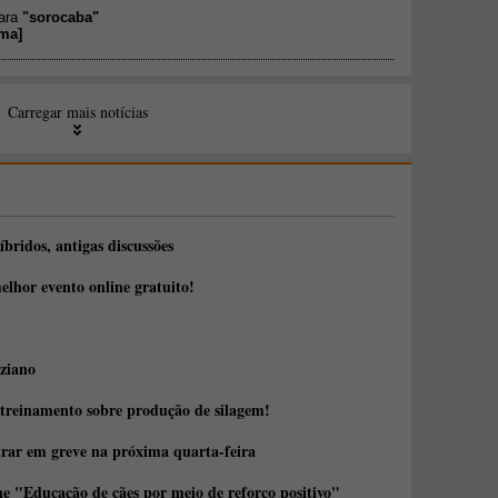
para
"sorocaba"
ima
]
Carregar mais notícias
íbridos, antigas discussões
elhor evento online gratuito!
ziano
 treinamento sobre produção de silagem!
trar em greve na próxima quarta-feira
e "Educação de cães por meio de reforço positivo"