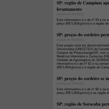
SP: região de Campinas apr
levantamento
postado em 31/10/2011
Este informartivo é o de nº 93 e na
preço (R$ 5,85/kg/vivo) e a região d
SP: preços do cordeiro pe
postado em 18/10/2011
Este projeto está em desenvolvimen
Universitária (UNICETEX) da Faculd
Campus de Pirassununga/SP, com a 
Medicina Veterinária e Zootecnia (F
Unidade de Agronegócio do SEBRAE-
informartivo é o de nº 92 e na sema
(R$ 5,85/kg/vivo) e a região de Camp
SP: preços do cordeiro se 
postado em 20/09/2011
Este informartivo é o de nº 90 e na
preço (R$ 5,85/kg/vivo) e as região 
SP: região de Sorocaba per