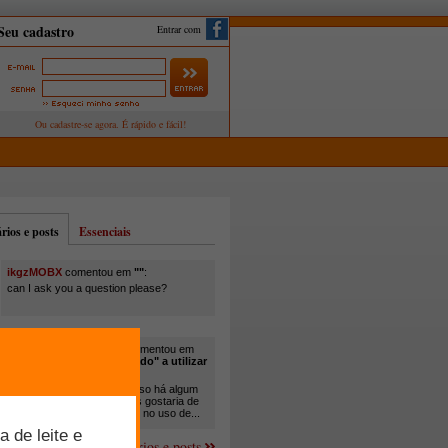
Entrar com
ios e posts
Essenciais
ikgzMOBX
comentou em
""
:
can I ask you a question please?
itamar santos pedreira
comentou em
"Você está sendo "obrigado" a utilizar
cana-de-açúcar na..."
:
Em minha propriedade, já uso há algum
tempo cana com ureia, mas gostaria de
um melhor aprofundamento no uso de...
Mais comentários e posts