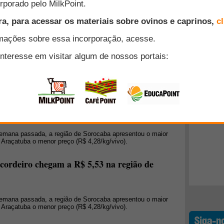
al paulista conta com um parceiro de trabalho ao seu lado, o
volvido pelo Governo do Estado, por meio da Secretaria de
dades móveis já realizaram mais de 35 mil atendimentos aos
Top 10
Paulo.
+ Lidos
rdeiro continuam entre R$ 4,50 e R$ 5,40
semana passada, a região de Sorocaba apresentou o maior
e Araçatuba o menor preço (R$ 4,50/kg/vivo).
iro nas regiões analisadas chega a R$ 4,81
 semana passada, a região de Sorocaba apresentou o maior
e Araçatuba o menor preço (R$ 4,28/kg/vivo).
 cordeiro chegam a R$ 5,53 na região de
 semana passada, a região de Sorocaba apresentou o maior
e Araçatuba o menor preço (R$ 4,28/kg/vivo).