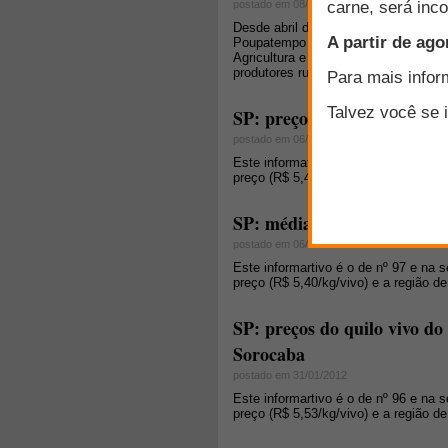
postado em 08/10/2013
Desde abril deste ano, o produtor rur
Poupatempo do Produtor Rural. Desen
Agricultura e Abastecimento, as uni
produtores rurais do Estado de São 
SP: preços do kg/vivo do co
postado em 06/03/2012
Este informativo é o de nº 99 e na 
preço (R$ 5,40/kg/vivo) e a região d
SP: média do preço do corde
postado em 06/02/2012
Este informartivo é o de nº 97 e na
preço (R$ 5,40/kg/vivo) e a região d
SP: preços do quilo vivo do
Sorocaba
postado em 31/01/2012
Este informartivo é o de nº 96 e na
preço (R$ 5,53/kg/vivo) e a região d