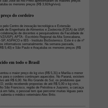
 São José do Rio Preto apresentaram os maiores preços
çatuba os menores preços (R$ 3,92/kg/vivo).
 preço do cordeiro
o pelo Centro de inovação tecnológica e Extensão
ade de Engenharia de Alimentos e Zootecnia (FZEA) da USP,
colaboração de docentes e pesquisadores da Faculdade de
MVZ/USP), APTA - Escritório Regional da Alta Sorocabana,
P, ASPACO e IBS - Instituto BioSistemico. Este é o de nº
r os informativos semanalmente. Na semana passada,
(R$ 5,40) e São Paulo e Araçatuba os menores preços (R$
cido em todo o Brasil
tou o maior preço do kg vivo (R$ 5,31) e Marília o menor
res para o cordeiro continuam aquecidos. No Paraná, existem
ivo até R$ 6,00. No Rio Grande do Sul, os produtores que
O, estão recebendo propostas de até R$ 5,00 o kg vivo,
io São Francisco, região de Petrolina e Juazeiro, a carcaça
á em falta, o pessoal tem que percorrer muitas léguas para
salienta o médico veterinário Alex Brito.