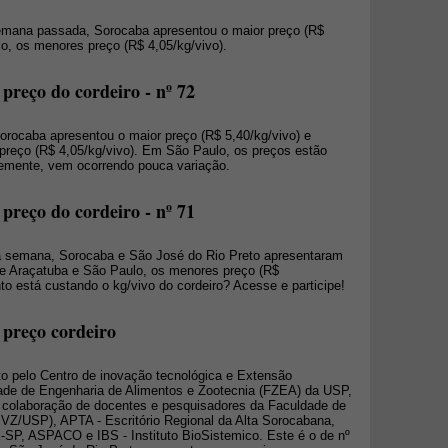
semana passada, Sorocaba apresentou o maior preço (R$
lo, os menores preço (R$ 4,05/kg/vivo).
preço do cordeiro - nº 72
orocaba apresentou o maior preço (R$ 5,40/kg/vivo) e
preço (R$ 4,05/kg/vivo). Em São Paulo, os preços estão
emente, vem ocorrendo pouca variação.
preço do cordeiro - nº 71
ta semana, Sorocaba e São José do Rio Preto apresentaram
 e Araçatuba e São Paulo, os menores preço (R$
to está custando o kg/vivo do cordeiro? Acesse e participe!
 preço cordeiro
o pelo Centro de inovação tecnológica e Extensão
ade de Engenharia de Alimentos e Zootecnia (FZEA) da USP,
colaboração de docentes e pesquisadores da Faculdade de
MVZ/USP), APTA - Escritório Regional da Alta Sorocabana,
P, ASPACO e IBS - Instituto BioSistemico. Este é o de nº