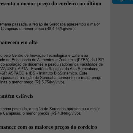
esenta o menor preço do cordeiro no último
 semana passada, a região de Sorocaba apresentou o maior
e Campinas o menor preço (R$ 4,46/kg/vivo).
rmanecem em alta
to pelo Centro de Inovação Tecnológica e Extensão
ade de Engenharia de Alimentos e Zootecnia (FZEA) da USP,
colaboração de docentes e pesquisadores da Faculdade de
MVZ/USP), APTA - Escritório Regional da Alta Sorocabana,
SP, ASPACO e IBS - Instituto BioSistemico. Este
na passada, a região de Sorocaba apresentou o maior preço
inas o menor preço (R$ 5,75/kg/vivo).
mantém estáveis
 semana passada, a região de Sorocaba apresentou o maior
de Campinas, o menor preços (R$ 4,84/kg/vivo).
manece com os maiores preços do cordeiro