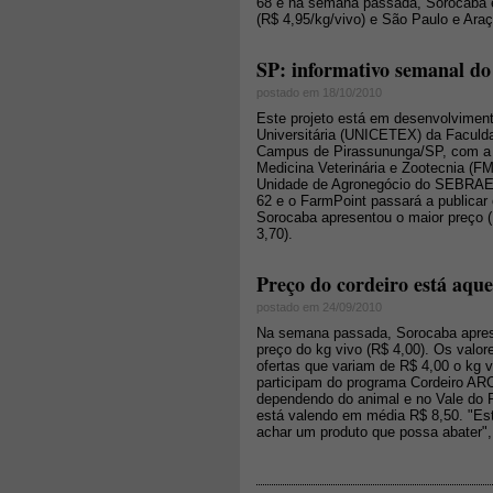
68 e na semana passada, Sorocaba e
(R$ 4,95/kg/vivo) e São Paulo e Ara
SP: informativo semanal do
postado em 18/10/2010
Este projeto está em desenvolviment
Universitária (UNICETEX) da Faculd
Campus de Pirassununga/SP, com a 
Medicina Veterinária e Zootecnia (F
Unidade de Agronegócio do SEBRAE-S
62 e o FarmPoint passará a publica
Sorocaba apresentou o maior preço 
3,70).
Preço do cordeiro está aque
postado em 24/09/2010
Na semana passada, Sorocaba apresen
preço do kg vivo (R$ 4,00). Os valo
ofertas que variam de R$ 4,00 o kg v
participam do programa Cordeiro ARC
dependendo do animal e no Vale do R
está valendo em média R$ 8,50. "Est
achar um produto que possa abater", 