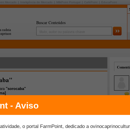
oint Mercado
Inteligência de Mercado
MilkPoint Portugal
CaféPoint
EducaPoint
Buscar Conteúdos
Comentár
caba"
para
"sorocaba"
ima
]
Mais comentados
Melhor avaliados
upatempo dão suporte ao produtor rural