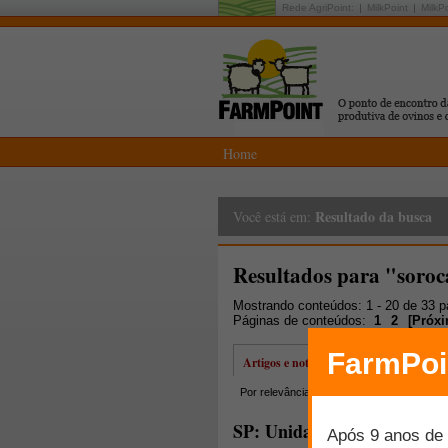
Rede AgriPoint:
MilkPoint
MilkP
Home
Resultado da busca
Você está em:
Resultados para "soro
Mostrando conteúdos: 1 - 20 de 33 
Páginas de conteúdos:
1
2
[
Próx
Artigos e notícias
Por relevância
Por data
Mais lidos
SP: Unidades móveis do Po