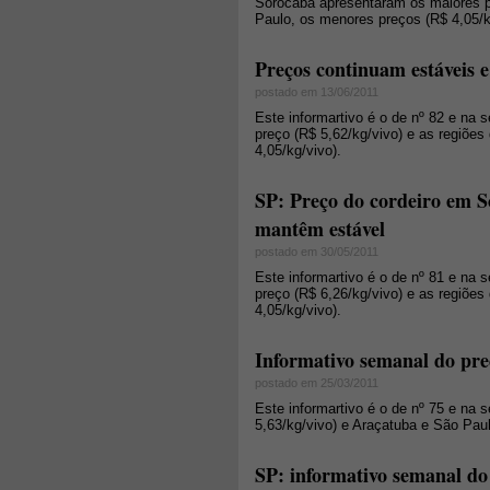
Sorocaba apresentaram os maiores pr
Paulo, os menores preços (R$ 4,05/k
Preços continuam estáveis 
postado em 13/06/2011
Este informartivo é o de nº 82 e na
preço (R$ 5,62/kg/vivo) e as regiõe
4,05/kg/vivo).
SP: Preço do cordeiro em S
mantêm estável
postado em 30/05/2011
Este informartivo é o de nº 81 e na
preço (R$ 6,26/kg/vivo) e as regiõe
4,05/kg/vivo).
Informativo semanal do preç
postado em 25/03/2011
Este informartivo é o de nº 75 e na
5,63/kg/vivo) e Araçatuba e São Pau
SP: informativo semanal do 