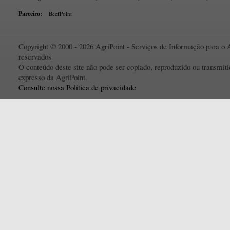
Parceiro:
BeefPoint
Copyright © 2000 - 2026 AgriPoint - Serviços de Informação para o A
reservados
O conteúdo deste site não pode ser copiado, reproduzido ou transmi
expresso da AgriPoint.
Consulte nossa Política de privacidade