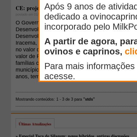
CE: projeto de inclusão social beneficiará famílias
postado em 01/07/2010
O Governo do Estado, por meio da Secretaria do 
Desenvolvimento Social (STDS), e em parceria co
Desenvolvimento Social (MDS), lançou ontem (30)
Iracema, o Projeto de Inclusão Social e Produtiv
no valor de R$ 14,5 milhões e contrapartida dos 
valor de R$ 2,2 milhões. A iniciativa se destina 
famílias cadastradas no CadÚnico. Cerca de 13 
municípios beneficiados serão atendidos durante 
anos, tempo de duração do projeto.
Mostrando conteúdos: 1 - 3 de 3 para
"stds"
Últimas Atualizações
» Especial Taça de Silagem: novos híbridos, antigas discussões