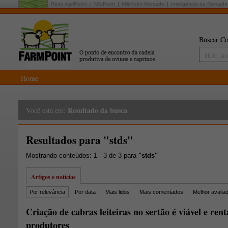
Rede AgriPoint:
MilkPoint
MilkPoint Mercado
Inteligência de Mercado
Buscar Co
Home
Resultado da busca
Você está em:
Resultados para "stds"
Mostrando conteúdos: 1 - 3 de 3 para
"stds"
Artigos e notícias
Por relevância
Por data
Mais lidos
Mais comentados
Melhor avalia
Criação de cabras leiteiras no sertão é viável e ren
produtores