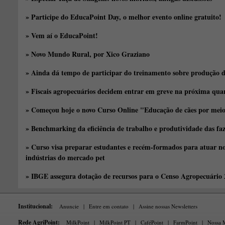
» Participe do EducaPoint Day, o melhor evento online gratuito!
» Vem aí o EducaPoint!
» Novo Mundo Rural, por Xico Graziano
» Ainda dá tempo de participar do treinamento sobre produção d
» Fiscais agropecuários decidem entrar em greve na próxima quar
» Começou hoje o novo Curso Online "Educação de cães por meio 
» Benchmarking da eficiência de trabalho e produtividade das fa
» Curso visa preparar estudantes e recém-formados para atuar no
indústrias do mercado pet
» IBGE assegura dotação de recursos para o Censo Agropecuário
Institucional:
Anuncie
|
Entre em contato
|
Assine nossas Newsletters
Rede AgriPoint:
MilkPoint
|
MilkPoint PT
|
CaféPoint
|
FarmPoint
|
Nossa M