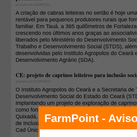
postado em 26/09/2011
A criação de cabras leiteiras no sertão é hoje um
rentável para pequenos produtores rurais que for
familiar. Em Tauá, a 365 quilômetros de Fortaleza
crescendo nos últimos anos graças ao associativ
liberados pelo Ministério do Desenvolvimento Soc
Trabalho e Desenvolvimento Social (STDS), alé
desenvolvidas pelo Instituto Agropolos do Ceará 
Desenvolvimento Agrário (SDA).
CE: projeto de caprinos leiteiros para inclusão soci
postado em 07/06/2010
O Instituto Agropolos do Ceará e a Secretaria de 
Desenvolvimento Social do Estado do Ceará (ST
implantando um projeto de exploração de caprinos
como fonte de renda mas também na dieta alime
Quixadá, dois municípios pertencentes à área de
de Inclusão Social e Produtiva de Famílias Cear
Cad Único.