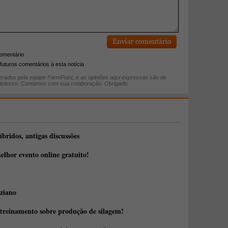
comentário
futuros comentários à esta notícia
rados pela equipe FarmPoint, e as opiniões aqui expressas são de
 leitores. Contamos com sua colaboração. Obrigado.
íbridos, antigas discussões
elhor evento online gratuito!
ziano
 treinamento sobre produção de silagem!