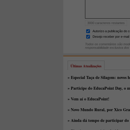
3000
caracteres restantes
Autorizo a publicação do 
Desejo receber por e-mail 
Todos os comentários são mode
responsabilidade exclusiva dos
Últimas Atualizações
» Especial Taça de Silagem: novos h
» Participe do EducaPoint Day, o m
» Vem aí o EducaPoint!
» Novo Mundo Rural, por Xico Gra
» Ainda dá tempo de participar do