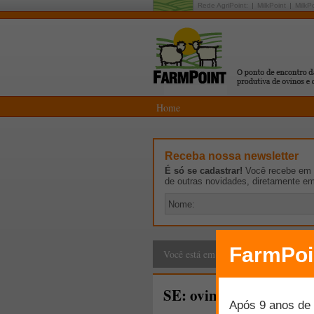
Rede AgriPoint:
MilkPoint
MilkP
Home
Receba nossa newsletter
É só se cadastrar!
Você recebe em p
de outras novidades, diretamente e
Cadeia Produtiva
>
G
Você está em:
SE: ovinos sergipanos 