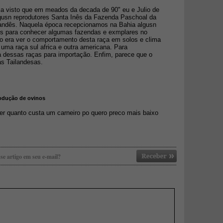
aja visto que em meados da decada de 90" eu e Julio de
gusn reprodutores Santa Inês da Fazenda Paschoal da
landês. Naquela época recepcionamos na Bahia algusn
ís para conhecer algumas fazendas e exmplares no
vo era ver o comportamento desta raça em solos e clima
uma raça sul africa e outra americana. Para
a dessas raças para importação. Enfim, parece que o
as Tailandesas.
Produção de ovinos
er quanto custa um carneiro po quero preco mais baixo
se artigo em seu e-mail?