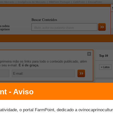
oint Mercado
Inteligência de Mercado
MilkPoint Portugal
CaféPoint
EducaPoint
Buscar Conteúdos
Top 10
rimeira mão os links para todo o conteúdo publicado, além
m seu e-mail.
E é de graça.
+ Lidos
iro de Notícias
são exportados para Tailândia