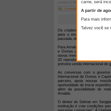
postado em 16/07/2012
2 comentários
Os criadores da raça Santa Inê
para o envio de matrizes e re
passada, depois da visita de téc
Para Arnaldo Dantas, president
e Ovinos (Ascco), trata-se de
novos mercados. O grupo, forma
20 reprodutores e 80 matrizes.
primeira venda internacional de g
As conversas com o governo 
Internacional de Ovinos e Capr
parceiro, apoia nossas miss
oportunidade de trocar experiên
além da possibilidade de rea
Arnaldo.
O diretor do Sebrae em Sergip
instituição é criar condições 
parcerias comerciais". A Unida