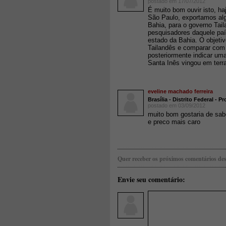
postado em 17/07/2012
É muito bom ouvir isto, h
São Paulo, exportamos al
Bahia, para o governo Tai
pesquisadores daquele pa
estado da Bahia. O objeti
Tailandês e comparar com 
posteriormente indicar um
Santa Inês vingou em terr
eveline machado ferreira
Brasília - Distrito Federal - 
postado em 03/09/2012
muito bom gostaria de sab
e preco mais caro
Quer receber os próximos comentários des
Envie seu comentário: