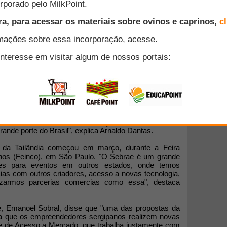
s firmaram uma parceria com o governo da Tailândia
produtores. A negociação foi finalizada na semana
nicos tailandeses ao estado.
e da Associação Sergipana dos Criadores de Caprinos
 um grande passo para os produtores na abertura de
do por 11 associados, acertou a comercialização de
 "Já realizamos outras exportações, mas essa foi à
rande porte do Brasil", explica Arnaldo Dantas.
da Tailândia começou em março, durante a Feira
inos (Feinco), em São Paulo. "O Sebrae é um grande
ões para eventos em outros estados, onde temos
cias com outros criadores, acesso a novas tecnologia,
lizarmos parcerias comercias como essa", destaca
e, Emanoel Sobral, disse que "uma das propostas da
para que os empreendedores sergipanos realizem novas
de de Acesso a Mercado, que trabalha justamente com