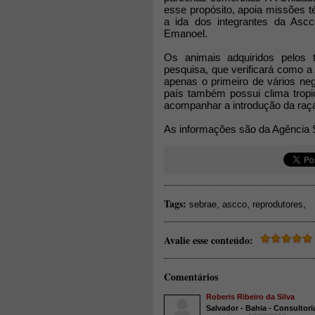
esse propósito, apoia missões té
a ida dos integrantes da Ascc
Emanoel.
Os animais adquiridos pelos t
pesquisa, que verificará como a 
apenas o primeiro de vários ne
país também possui clima tropi
acompanhar a introdução da raça 
As informações são da Agência S
Tags:
,
,
,
sebrae
ascco
reprodutores
Avalie esse conteúdo:
Comentários
Roberis Ribeiro da Silva
Salvador - Bahia - Consultori