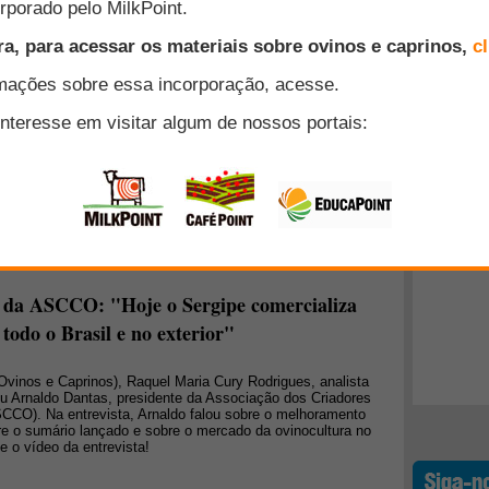
 realizou-se em 30 e 31 de maio passado o 1º Encontro de
ense, evento organizado pela Embater, NOCSUL (Associação
Top 10
uminense) e Secretaria de Ambiente e Agricultura de Paraíba
+ Lidos
exportados para Tailândia
Associação Sergipana dos Criadores de Caprinos e Ovinos
o para os produtores na abertura de novos mercados. O
ertou a comercialização de 20 reprodutores e 80 matrizes.
as essa foi à primeira venda internacional de grande porte
e da ASCCO: "Hoje o Sergipe comercializa
todo o Brasil e no exterior"
 Ovinos e Caprinos), Raquel Maria Cury Rodrigues, analista
u Arnaldo Dantas, presidente da Associação dos Criadores
CCO). Na entrevista, Arnaldo falou sobre o melhoramento
re o sumário lançado e sobre o mercado da ovinocultura no
 o vídeo da entrevista!