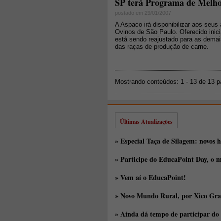
SP terá Programa de Melho
postado em 29/01/2007
A Aspaco irá disponibilizar aos seu
Ovinos de São Paulo. Oferecido inic
está sendo reajustado para as demais
das raças de produção de carne.
Mostrando conteúdos: 1 - 13 de 13 
Últimas Atualizações
» Especial Taça de Silagem: novos h
» Participe do EducaPoint Day, o m
» Vem aí o EducaPoint!
» Novo Mundo Rural, por Xico Gra
» Ainda dá tempo de participar do