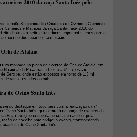
arneiros 2010 da raça Santa Inês pelo
Associação Sergipana dos Criadores de Ovinos e Caprinos)
e Carneiros e Matrizes da raça Santa Inês- 2010 do
ição desta avaliação e traz dados importantíssimos para a
desempenho dos rebanhos comerciais.
 Orla de Atalaia
utura montada na praça de eventos da Orla de Atalaia, em
ão Nacional da Raça Santa Inês e a 6ª Exposição
de Sergipe, onde estão expostos em torno de 1,5 mil
os de vários estados do país.
eira do Ovino Santa Inês
rá sendo destaque em todo país com a realização da 7ª
 Ovino Santa Inês, que ocorrerá na praça de eventos da
o da Raça, Sergipe desponta no cenário nacional pela
, razão da escolha para abrigar o evento, transformando
l brasileira do Ovino Santa Inês.