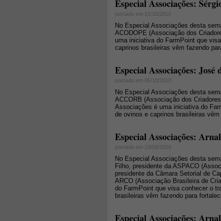
Especial Associações: Sér
postado em 21/10/2010
No Especial Associações desta seman
ACODOPE (Associação dos Criadores
uma iniciativa do FarmPoint que vis
caprinos brasileiras vêm fazendo para
Especial Associações: Jos
postado em 05/10/2010
No Especial Associações desta seman
ACCORB (Associação dos Criadores d
Associações é uma iniciativa do Far
de ovinos e caprinos brasileiras vêm 
Especial Associações: Arna
postado em 23/09/2010
No Especial Associações desta sema
Filho, presidente da ASPACO (Assoc
presidente da Câmara Setorial de Ca
ARCO (Associação Brasileira de Cria
do FarmPoint que visa conhecer o tr
brasileiras vêm fazendo para fortalece
Especial Associações: Arn