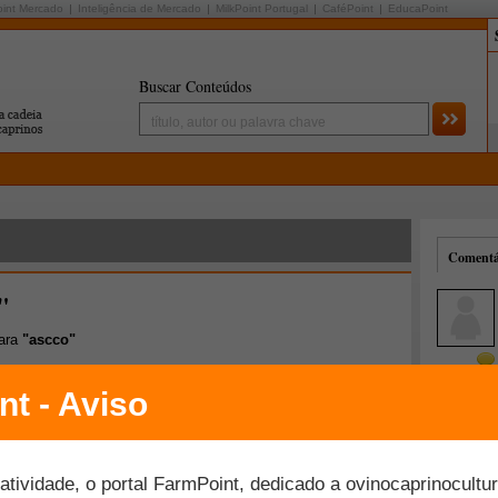
oint Mercado
Inteligência de Mercado
MilkPoint Portugal
CaféPoint
EducaPoint
Buscar Conteúdos
Comentár
"
para
"ascco"
Mais comentados
Melhor avaliados
res da Região Centro - Sul Fluminense:
vinos, palestras e entrega de cartilhas