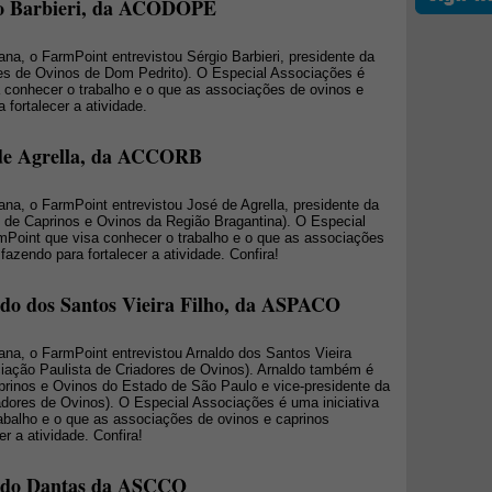
gio Barbieri, da ACODOPE
a, o FarmPoint entrevistou Sérgio Barbieri, presidente da
 de Ovinos de Dom Pedrito). O Especial Associações é
a conhecer o trabalho e o que as associações de ovinos e
 fortalecer a atividade.
é de Agrella, da ACCORB
a, o FarmPoint entrevistou José de Agrella, presidente da
e Caprinos e Ovinos da Região Bragantina). O Especial
mPoint que visa conhecer o trabalho e o que as associações
fazendo para fortalecer a atividade. Confira!
ldo dos Santos Vieira Filho, da ASPACO
na, o FarmPoint entrevistou Arnaldo dos Santos Vieira
iação Paulista de Criadores de Ovinos). Arnaldo também é
prinos e Ovinos do Estado de São Paulo e vice-presidente da
dores de Ovinos). O Especial Associações é uma iniciativa
abalho e o que as associações de ovinos e caprinos
r a atividade. Confira!
aldo Dantas da ASCCO