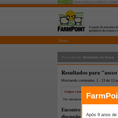
Rede AgriPoint:
MilkPoint
MilkP
Home
Resultado da busca
Você está em:
Resultados para "ascco
Mostrando conteúdos: 1 - 13 de 13 
Artigos e notícias
Por relevância
Por data
Mais lidos
Encontro reuniu Ovinoculto
discussão do programa Rio o