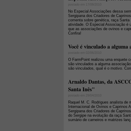
postado em 17/08/2010
No Especial Associações dessa sema
Sergipana dos Criadores de Caprinos
comenta sobre genética, raça Santa 
atividade. O Especial Associação é u
que as associações de ovinos e capri
Confira!
Você é vinculado a alguma 
postado em 02/06/2010
O FarmPoint realizou uma enquete co
são vinculados a alguma associação 
são vinculados, qual é o motivo. Conf
Arnaldo Dantas, da ASCCO:
Santa Inês"
postado em 29/04/2010
Raquel M. C. Rodrigues analista de 
Internacional de Ovinos e Caprinos 
Sergipana dos Criadores de Caprinos 
do Sergipe na evolução da raça Sant
sumário de carneiros e matrizes la