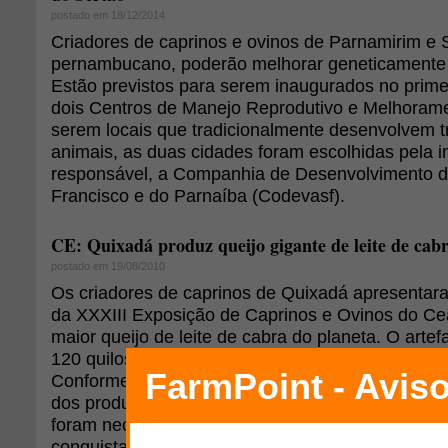
postado em 18/12/2014
Criadores de caprinos e ovinos de Parnamirim e S
pernambucano, poderão melhorar geneticamente
Estão previstos para serem inaugurados no prim
dois Centros de Manejo Reprodutivo e Melhorame
serem locais que tradicionalmente desenvolvem 
animais, as duas cidades foram escolhidas pela in
responsável, a Companhia de Desenvolvimento d
Francisco e do Parnaíba (Codevasf).
CE: Quixadá produz queijo gigante de leite de cab
postado em 19/08/2010
Os criadores de caprinos de Quixadá apresenta
da XXXIII Exposição de Caprinos e Ovinos do Ce
maior queijo de leite de cabra do planeta. O artef
120 quilos, 34 a mais do que o apresentado no a
Conforme o caprinocultor Beto Macário, responsáv
dos produtores de leite de cabra e pela fabricação
foram necessários 1,2 mil litros para superar a m
conquistada por eles na última exposição.