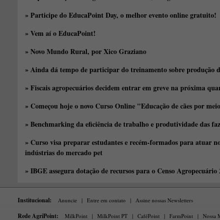
» Participe do EducaPoint Day, o melhor evento online gratuito!
» Vem aí o EducaPoint!
» Novo Mundo Rural, por Xico Graziano
» Ainda dá tempo de participar do treinamento sobre produção d
» Fiscais agropecuários decidem entrar em greve na próxima quar
» Começou hoje o novo Curso Online "Educação de cães por meio 
» Benchmarking da eficiência de trabalho e produtividade das fa
» Curso visa preparar estudantes e recém-formados para atuar no
indústrias do mercado pet
» IBGE assegura dotação de recursos para o Censo Agropecuário
Institucional:
Anuncie
|
Entre em contato
|
Assine nossas Newsletters
Rede AgriPoint:
MilkPoint
|
MilkPoint PT
|
CaféPoint
|
FarmPoint
|
Nossa M