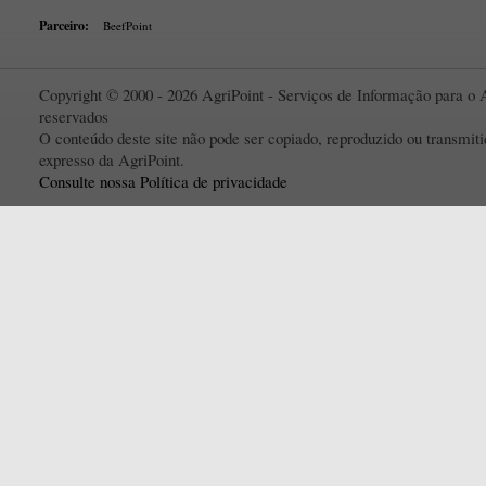
Parceiro:
BeefPoint
Copyright © 2000 - 2026 AgriPoint - Serviços de Informação para o A
reservados
O conteúdo deste site não pode ser copiado, reproduzido ou transmi
expresso da AgriPoint.
Consulte nossa Política de privacidade