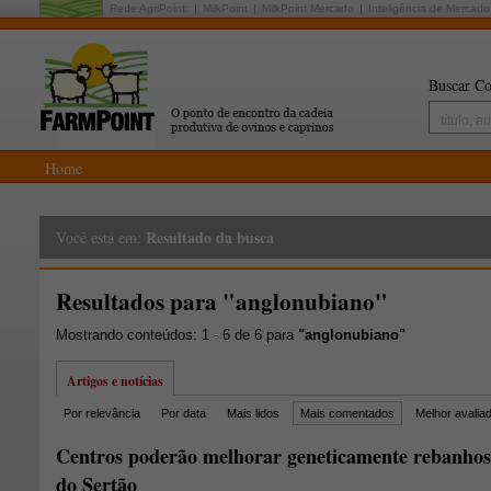
Rede AgriPoint:
MilkPoint
MilkPoint Mercado
Inteligência de Mercado
Buscar Co
Home
Resultado da busca
Você está em:
Resultados para "anglonubiano"
Mostrando conteúdos: 1 - 6 de 6 para
"anglonubiano"
Artigos e notícias
Por relevância
Por data
Mais lidos
Mais comentados
Melhor avalia
Centros poderão melhorar geneticamente rebanhos 
do Sertão