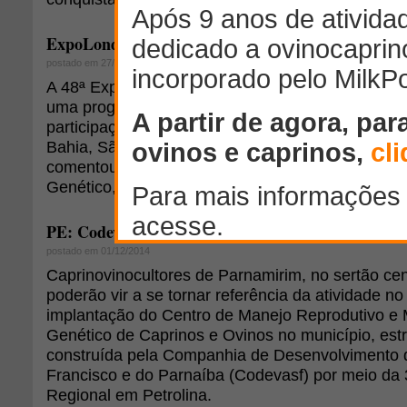
ExpoLondrina espera 700 ovinos e caprinos
postado em 27/03/2008
A 48ª Exposição Agropecuária e Industrial de Lo
uma programação específica para ovinos e capri
participação de 600 a 700 animais. "Já estão con
Bahia, São Paulo, Rio Grande do Sul e de todo o
comentou a diretora de Ovinocultura, Caprinocul
Genético, Ana Marta Pacheco de Almeida Prado.
PE: Codevasf implanta centro de manejo genético d
postado em 01/12/2014
Caprinovinocultores de Parnamirim, no sertão ce
poderão vir a se tornar referência da atividade n
implantação do Centro de Manejo Reprodutivo e
Genético de Caprinos e Ovinos no município, es
construída pela Companhia de Desenvolvimento 
Francisco e do Parnaíba (Codevasf) por meio da 
Regional em Petrolina.