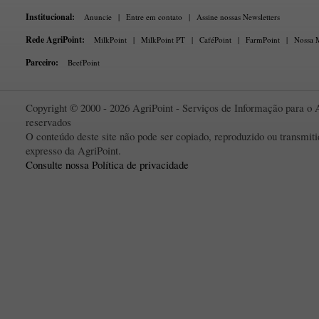
Institucional:
Anuncie
|
Entre em contato
|
Assine nossas Newsletters
Rede AgriPoint:
MilkPoint
|
MilkPoint PT
|
CaféPoint
|
FarmPoint
|
Nossa M
Parceiro:
BeefPoint
Copyright © 2000 - 2026 AgriPoint - Serviços de Informação para o A
reservados
O conteúdo deste site não pode ser copiado, reproduzido ou transmi
expresso da AgriPoint.
Consulte nossa Política de privacidade