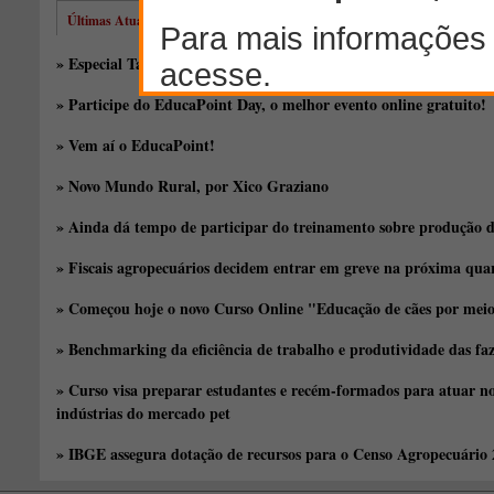
Últimas Atualizações
» Especial Taça de Silagem: novos híbridos, antigas discussões
» Participe do EducaPoint Day, o melhor evento online gratuito!
» Vem aí o EducaPoint!
» Novo Mundo Rural, por Xico Graziano
» Ainda dá tempo de participar do treinamento sobre produção d
» Fiscais agropecuários decidem entrar em greve na próxima quar
» Começou hoje o novo Curso Online "Educação de cães por meio 
» Benchmarking da eficiência de trabalho e produtividade das fa
» Curso visa preparar estudantes e recém-formados para atuar no
indústrias do mercado pet
» IBGE assegura dotação de recursos para o Censo Agropecuário