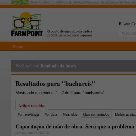
Rede AgriPoint:
MilkPoint
MilkPoint Mercado
Inteligência de Mercado
Buscar Co
Home
Resultado da busca
Você está em:
Resultados para "bachareis"
Mostrando conteúdos: 1 - 2 de 2 para
"bachareis"
Artigos e notícias
Por relevância
Por data
Mais lidos
Mais comentados
Melhor avalia
Capacitação de mão de obra. Será que o problema 
postado em 04/10/2010