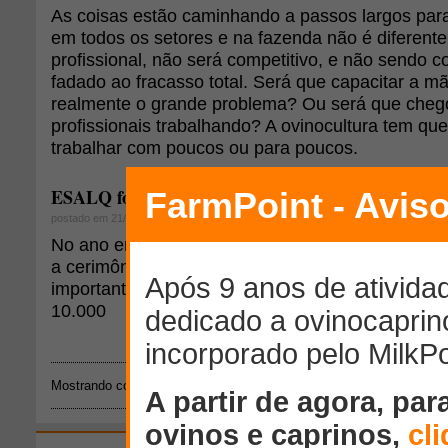
As coisas estão caminhando a passos largos para
em todos os setores e na fazenda não é diferente
profissional, não será competitivo, e não sendo co
fadado ao fracasso total. Será que capacitar a m
realmente o grande problema? Ou será que cheg
profissionais trabalhando? A ovinocultura tem qu
trabalhar com poucos ou para poucos.
ESALQ forma engenheiro agrônomo nº 10.000
postado em 21/01/2009
No ano em que a USP completa 75 anos e a ESA
a cerimônia de formatura das turmas de 2008 ma
importante fato histórico: a formação do engenhe
10.000
Mostrando conteúdos: 1 - 2 de 2 para
"bachareis"