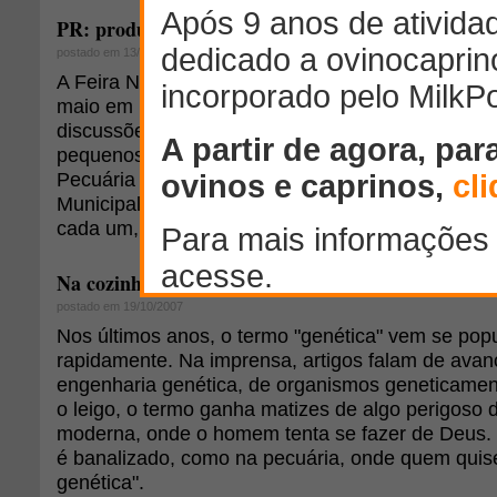
PR: produtores receberão matrizes para produção 
postado em 13/07/2010
A Feira Nacional Rotativa de Ovinos (Fenovinos)
maio em Ponta Grossa, já mostra os primeiros re
discussões sobre a produção no município, diss
pequenos produtores. Ontem (12), a Secretaria de
Pecuária e Meio Ambiente inseriu 20 produtores
Municipal de Ovinocultura. Em outubro, esses pr
cada um, 10 matrizes já prenhas para iniciar a p
Na cozinha com a genética
postado em 19/10/2007
Nos últimos anos, o termo "genética" vem se pop
rapidamente. Na imprensa, artigos falam de avan
engenharia genética, de organismos geneticamen
o leigo, o termo ganha matizes de algo perigoso 
moderna, onde o homem tenta se fazer de Deus. 
é banalizado, como na pecuária, onde quem quise
genética".