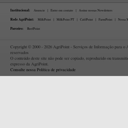
Institucional:
Anuncie
|
Entre em contato
|
Assine nossas Newsletters
Rede AgriPoint:
MilkPoint
|
MilkPoint PT
|
CaféPoint
|
FarmPoint
|
Nossa M
Parceiro:
BeefPoint
Copyright © 2000 - 2026 AgriPoint - Serviços de Informação para o A
reservados
O conteúdo deste site não pode ser copiado, reproduzido ou transmi
expresso da AgriPoint.
Consulte nossa Política de privacidade