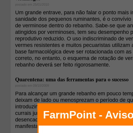
postado em 25/01/2010
Um grande entrave, para não falar o ponto mais i
sanidade dos pequenos ruminantes, é o convívio 
de verminose dentro do rebanho. Sabe-se que an
atingidos por verminoses, tem seu desempenho p
reprodutivo reduzido. O uso indiscriminado de ve
vermes resistentes e muitos pecuaristas utilizam
base farmacológica deve ser rotacionada com as 
correto, no entanto, o esquema de rotação de ver
rebanho deverá ser feito rigorosamente.
Quarentena: uma das ferramentas para o sucesso
postado em 09/10/2009
Para alcançar um grande rebanho em pouco temp
deixam de lado ou menosprezam o período de qu
introduzindo os animais logo após o desembarque
currais juntamente com o restante do rebanho. C
desencadeado pelo transporte, seus novos "teso
manifestar algumas doenças.