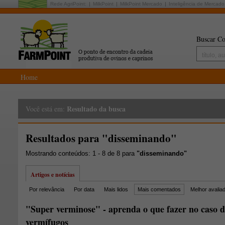
Rede AgriPoint:
MilkPoint
MilkPoint Mercado
Inteligência de Mercado
Buscar Co
Home
Resultado da busca
Você está em:
Resultados para "disseminando"
Mostrando conteúdos: 1 - 8 de 8 para
"disseminando"
Artigos e notícias
Por relevância
Por data
Mais lidos
Mais comentados
Melhor avalia
"Super verminose" - aprenda o que fazer no caso de
vermífugos